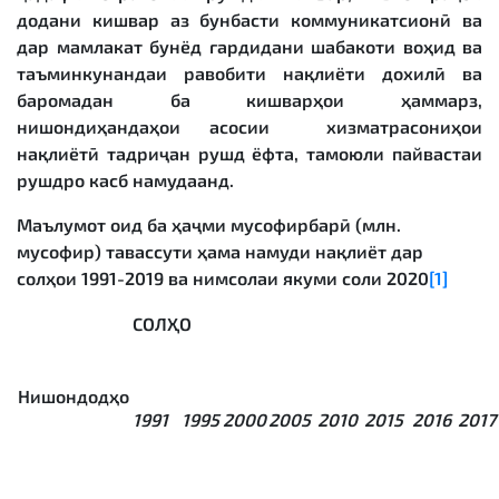
додани кишвар аз бунбасти коммуникатсионӣ ва
дар мамлакат бунёд гардидани шабакоти воҳид ва
таъминкунандаи равобити нақлиёти дохилӣ ва
баромадан ба кишварҳои ҳаммарз,
нишондиҳандаҳои асосии хизматрасониҳои
нақлиётӣ тадриҷан рушд ёфта, тамоюли пайвастаи
рушдро касб намудаанд.
Маълумот оид ба ҳаҷми мусофирбарӣ (млн.
мусофир) тавассути ҳама намуди нақлиёт дар
солҳои 1991-2019 ва нимсолаи якуми соли 2020
[1]
СОЛҲО
Нишондодҳо
1991
1995
2000
2005
2010
2015
2016
2017