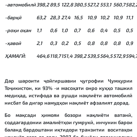
-
автомобилӣ
398,2
89,5
122,8
380,5
527,2
553,1
560,7
582,
-
барқӣ
63,2
28,3
27,4
16,5
10,9
10,2
10,9
11,1
-
роҳи оҳан
1,1
0,6
1,0
0,7
0,6
0,4
0,5
0,5
-
ҳавоӣ
2,1
0,3
0,2
0,5
0,8
0,8
0,8
0,9
ҲАМАГӢ:
464,6
118,7
151,4
398,2
539,5
564,5
572,9
594,
Дар шароити ҷойгиршавии ҷуғрофии Ҷумҳурии
Тоҷикистон, ки 93% -и масоҳати онро куҳҳо ташкил
медиҳад, истифода ва рушди нақлиёти автомобилӣ
нисбат ба дигар намудҳои нақлиёт афзалият дорад.
Бо мақсади ҳимояи бозори нақлиёти ватанӣ,
соддагардонии амалиётҳои гумрукӣ, инчунин барои
баланд бардоштани иқтидори транзитии воситаҳои
нақлиёт оғоз аз соли 2007 ба бунёди терминалҳои