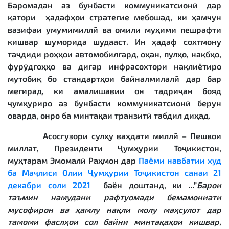
Баромадан аз бунбасти коммуникатсионӣ дар
қатори ҳадафҳои стратегие мебошад, ки ҳамчун
вазифаи умумимиллӣ ва омили муҳими пешрафти
кишвар шуморида шудааст. Ин ҳадаф сохтмону
таҷдиди роҳҳои автомобилгард, оҳан, пулҳо, нақбҳо,
фурӯдгоҳҳо ва дигар инфрасохтори нақлиётиро
мутобиқ бо стандартҳои байналмилалӣ дар бар
мегирад, ки амалишавии он тадриҷан бояд
ҷумҳуриро аз бунбасти коммуникатсионӣ берун
оварда, онро ба минтақаи транзитӣ табдил диҳад.
Асосгузори сулҳу ваҳдати миллӣ – Пешвои
миллат, Президенти Ҷумҳурии Тоҷикистон,
муҳтарам Эмомалӣ Раҳмон
дар
Паёми навбатии худ
ба Маҷлиси Олии Ҷумҳурии Тоҷикистон санаи 21
декабри соли 2021
баён доштанд, ки ...”
Барои
таъмин намудани рафтуомади бемамониати
мусофирон ва ҳамлу нақли молу маҳсулот дар
тамоми фаслҳои сол байни минтақаҳои кишвар,