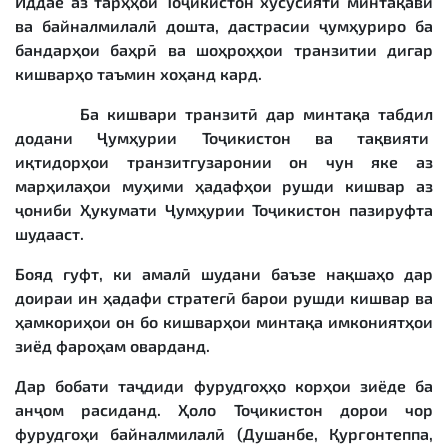
Иддае аз тарҳҳои Тоҷикистон хусусияти минтақавӣ
ва байналмилалӣ дошта, дастрасии ҷумҳуриро ба
бандарҳои баҳрӣ ва шоҳроҳҳои транзитии дигар
кишварҳо таъмин хоҳанд кард.
Ба кишвари транзитӣ дар минтақа табдил
додани Ҷумҳурии Тоҷикистон ва тақвияти
иқтидорҳои транзитгузаронии он чун яке аз
марҳилаҳои муҳими ҳадафҳои рушди кишвар аз
ҷониби Ҳукумати Ҷумҳурии Тоҷикистон пазируфта
шудааст.
Бояд гуфт, ки амалӣ шудани баъзе нақшаҳо дар
доираи ин ҳадафи стратегӣ барои рушди кишвар ва
ҳамкориҳои он бо кишварҳои минтақа имкониятҳои
зиёд фароҳам оварданд.
Дар бобати таҷдиди фурудгоҳҳо корҳои зиёде ба
анҷом расиданд. Ҳоло Тоҷикистон дорои чор
фурудгоҳи байналмилалӣ (Душанбе, Қурғонтеппа,