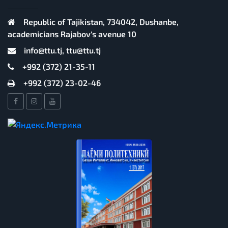
Republic of Tajikistan, 734042, Dushanbe,
academicians Rajabov's avenue 10
info@ttu.tj, ttu@ttu.tj
+992 (372) 21-35-11
+992 (372) 23-02-46