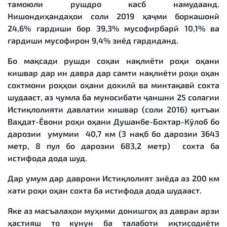
тамоюли рушдро касб намудаанд.
Нишондиҳандаҳои соли 2019 ҳаҷми боркашонӣ
24,6% гардиши бор 39,3% мусофирбарӣ 10,1% ва
гардиши мусофирон 9,4% зиёд гардиданд.
Бо мақсади рушди соҳаи нақлиёти роҳи оҳани
кишвар дар ин давра дар самти нақлиёти роҳи оҳан
сохтмони роҳҳои оҳани дохилӣ ва минтақавӣ сохта
шудааст, аз ҷумла ба муносибати ҷаншни 25 солагии
Истиқлолияти давлатии кишвар (соли 2016) қитъаи
Ваҳдат-Ёвони роҳи оҳани Душанбе-Бохтар-Кӯлоб бо
дарозии умумии 40,7 км (3 нақб бо дарозии 3643
метр, 8 пул бо дарозии 683,2 метр) сохта ба
истифода дода шуд.
Дар умум дар даврони Истиқлолият зиёда аз 200 км
хати роҳи оҳан сохта ба истифода дода шудааст.
Яке аз масъалаҳои муҳими донишгоҳ аз давраи арзи
ҳастияш то кунун ба талаботи иқтисодиёти