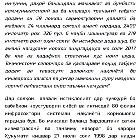
инчунин, раҳоӣ бахшидани мамлакат аз бунбасти
коммуникатсионӣ ва ба кишвари транзитӣ табдил
додани он 59 лоиҳаи сармоягузории давлатӣ ба
маблағи 24 миллиард сомонӣ амалӣ гардида, 2400
километр роҳ, 326 пул, 6 нақби мошингузар ва 219
километр роҳи оҳан сохта, ба истифода дода шуд. Бо
амалӣ намудани корҳои зикргардида мо соли 2017
ба яке аз ҳадафҳои стратегии худ ноил шуда,
Тоҷикистони сепорчаро ба қаламрави воҳид табдил
додем ва тавассути долонҳои нақлиётӣ бо
кишварҳои ҳамсоя ва дигар мамолики дуру наздики
хориҷӣ пайвастани онро таъмин намудем
”.
Дар солҳои аввали истиқлолият дар ҷумҳурӣ бо
сабабҳои ноустувории сиёсӣ ва иктисодӣ 80 фоизи
инфрасохтори системаи нақлиётӣ корношоям
гардида буд. Бо мақсади баланд бардоштани сатҳи
хизматрасонӣ ва танзиму назорат бо қарори
Ҳукумати кишвар 27 июли соли 1998 дар назди