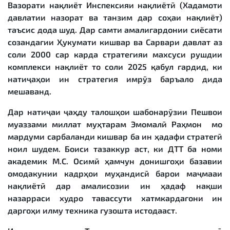
Вазорати нақлиёт Инспексияи нақлиётӣ (Хадамоти
давлатии назорат ва танзим дар соҳаи нақлиёт)
таъсис дода шуд. Дар самти амалигардонии сиёсати
созандагии Ҳукумати кишвар ва Сарвари давлат аз
соли 2000 cap карда стратегияи махсуси рушдии
комплекси нақлиёт то соли 2025 қабул гардид, ки
натиҷаҳои ин стратегия имрӯз баръало дида
мешаванд.
Дар натиҷаи ҷаҳду талошҳои шабонарӯзии Пешвои
муаззами миллат муҳтарам Эмомалӣ Раҳмон мо
мардуми сарбаланди кишвар ба ин ҳадафи стратегӣ
ноил шудем. Боиси тазаккур аст, ки ДТТ ба номи
академик М.С. Осимӣ ҳамчун донишгоҳи базавии
омодакунии кадрҳои муҳандисӣ барои маҷмааи
нақлиётӣ дар амалисозии ин ҳадаф нақши
назарраси худро тавассути хатмкардагони ин
даргоҳи илму техника гузошта истодааст.