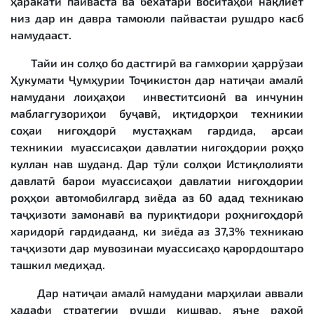
ҳаракати пайваста ва бехатари воситаҳои нақлиёт
низ дар ин давра тамоюли пайвастаи рушдро касб
намудааст.
Тайи ин солҳо бо дастгирӣ ва ғамхории ҳаррӯзаи
Ҳукумати Ҷумҳурии Тоҷикистон дар натиҷаи амалӣ
намудани лоиҳаҳои инвеститсионӣ ва инчунин
маблағгузориҳои буҷавӣ, иқтидорҳои техникии
соҳаи нигоҳдорӣ мустаҳкам гардида, арсаи
техникии муассисаҳои давлатии нигоҳдории роҳҳо
куллан нав шуданд. Дар тӯли солҳои Истиқлолияти
давлатӣ барои муассисаҳои давлатии нигоҳдории
роҳҳои автомобилгард зиёда аз 60 адад техникаю
таҷҳизоти замонавӣ ва пуриқтидори роҳнигоҳдорӣ
харидорӣ гардидаанд, ки зиёда аз 37,3% техникаю
таҷҳизоти дар мувозинаи муассисаҳо қарордоштаро
ташкил медиҳад.
Дар натиҷаи амалӣ намудани марҳилаи аввали
ҳадафи стратегии рушди кишвар, яъне раҳоӣ