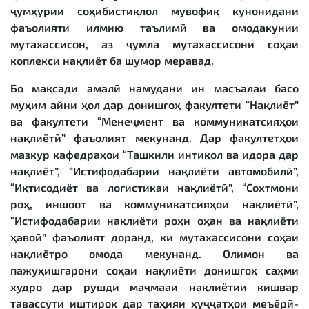
ҷумҳурии соҳибистиқлол мувофиқ кунонидани
фаъолияти илмию таълимӣ ва омодакунии
мутахассисон, аз ҷумла мутахассисони соҳаи
коплекси нақлиёт ба шумор меравад.
Бо мақсади амалӣ намудани ин масъалаи басо
муҳим айни ҳол дар донишгоҳ факултети “Нақлиёт”
ва факултети “Менеҷмент ва коммуникатсияҳои
нақлиётӣ” фаъолият мекунанд. Дар факултетҳои
мазкур кафедраҳои “Ташкили интиқол ва идора дар
нақлиёт”, “Истифодабарии нақлиёти автомобилӣ”,
“Иқтисодиёт ва логистикаи нақлиётӣ”, “Сохтмони
роҳ, иншоот ва коммуникатсияҳои нақлиётӣ”,
“Истифодабарии нақлиёти роҳи оҳан ва нақлиёти
ҳавоӣ” фаъолият доранд, ки мутахассисони соҳаи
нақлиётро омода мекунанд. Олимон ва
пажуҳишгарони соҳаи нақлиёти донишгоҳ саҳми
худро дар рушди маҷмааи нақлиётии кишвар
тавассути иштирок дар таҳияи ҳуҷҷатҳои меъёрӣ-