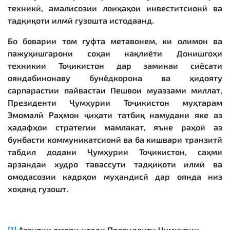
техникӣ, амалисозии лоиҳаҳои инвеститсионӣ ва
тадқиқоти илмӣ гузошта истодаанд.
Бо боварии том гуфта метавонем, ки олимон ва
пажуҳишгарони соҳаи нақлиёти Донишгоҳи
техникии Тоҷикистон дар заминаи сиёсати
ояндабинонаву бунёдкорона ва ҳидояту
сарпарастии пайвастаи Пешвои муаззами миллат,
Президенти Ҷумҳурии Тоҷикистон муҳтарам
Эмомалӣ Раҳмон ҷиҳати татбиқ намудани яке аз
ҳадафҳои стратегии мамлакат, яъне раҳоӣ аз
бунбасти коммуникатсионӣ ва ба кишвари транзитӣ
табдил додани Ҷумҳурии Тоҷикистон, саҳми
арзандаи худро тавассути тадқиқоти илмӣ ва
омодасозии кадрҳои муҳандисӣ дар оянда низ
хоҳанд гузошт.
[1]
Агентии омори назди Президенти Ҷумҳурии