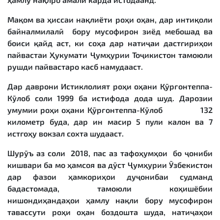
Мақом ва ҳиссаи нақлиёти роҳи оҳан, дар интиқоли
байналмилалӣ бору мусофирон зиёд мебошад ва
боиси қайд аст, ки соҳа дар натиҷаи дастгириҳои
пайвастаи Ҳукумати Ҷумҳурии Тоҷикистон тамоюли
рушди пайвастаро касб намудааст.
Дар даврони Истиклолият роҳи оҳани Қӯрғонтеппа-
Кӯлоб соли 1999 ба истифода дода шуд. Дарозии
умумии роҳи оҳани Қӯрғонтеппа-Кӯлоб 132
километр буда, дар ин масир 5 пули калон ва 7
истгоҳу вокзал сохта шудааст.
Шурӯъ аз соли 2018, пас аз тафоҳумҳои бо ҷониби
кишвари ба мо ҳамсоя ва дӯст Ҷумҳурии Ӯзбекистон
дар фазои ҳамкориҳои дуҷонибаи судманд
бадастомада, тамоюли коҳишёбии
нишондиҳандаҳои ҳамлу нақли бору мусофирон
тавассути роҳи оҳан боздошта шуда, натиҷаҳои