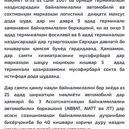
наздисарҳадии байналмилалии автомобилӣ ва
сохтмонҳои марказҳои логистикӣ диққати махсус
дода шуда, дар ин давра 9 адад терминали
замонавии байналмилалии боркашонӣ, ки аз онҳо 3
адад терминалҳои фосилавӣ ва 6 адад терминалҳои
наздисарҳадӣ дар гузаргозҳҳои Сарҳади давлатӣ бо
кишварҳои ҳамсоя бунёд гардидаанд. Ҳамзамон,
дар самти хизматрасонии мусофирбарӣ дар
марказҳои шаҳру ноҳияҳои кишвар 5 адад
терминали ҳозиразамони мусофирбарӣ сохта ба
истифода дода шудаанд.
Дар самти ҳамлу нақли байналмилалии бор зиёда аз
25 адад ширкатҳои нақлиёти автомобилӣ дар
ҳамкорӣ бо 3 Ассотсиатсияҳои байналмилалии
автомобилии боркашонӣ (АВВАТ, АIATT ва ЛТ) дар
асоси созишномаҳои байналмилалии дуҷонибаю
бисёрҷониба бо 40 кишвари хориҷи дуру наздик
ҳамлу нақлро амалӣ карда истодаанд.