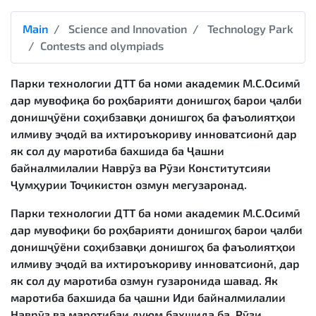
Main
Science and Innovation
Technology Park
Contests and olympiads
Парки технологии ДТТ ба номи академик М.С.Осимӣ
дар мувофиқа бо роҳбарияти донишгоҳ барои ҷалби
донишҷӯёни соҳибзавқи донишгоҳ ба фаъолиятҳои
илмиву эҷодӣ ва ихтироъкориву инноватсионӣ дар
як сол ду маротиба бахшида ба Ҷашни
байналмилалии Наврӯз ва Рӯзи Конститутсияи
Ҷумҳурии Тоҷикистон озмун мегузаронад.
Парки технологии ДТТ ба номи академик М.С.Осимӣ
дар мувофиқи бо роҳбарияти донишгоҳ барои ҷалби
донишҷӯёни соҳибзавқи донишгоҳ ба фаъолиятҳои
илмиву эҷодӣ ва ихтироъкориву инноватсионӣ, дар
як сол ду маротиба озмун гузаронида шавад. Як
маротиба бахшида ба ҷашни Иди байналмилалии
Наврӯз ва маротибаи дуюм бахшида ба Рӯзи