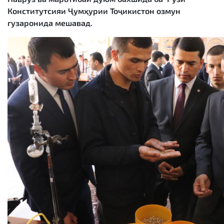
Конститутсияи Ҷумҳурии Тоҷикистон озмун
гузаронида мешавад.