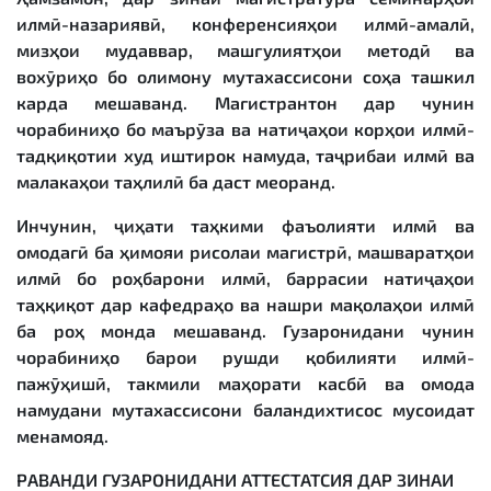
илмӣ-назариявӣ, конференсияҳои илмӣ-амалӣ,
мизҳои мудаввар, машғулиятҳои методӣ ва
вохӯриҳо бо олимону мутахассисони соҳа ташкил
карда мешаванд. Магистрантон дар чунин
чорабиниҳо бо маърӯза ва натиҷаҳои корҳои илмӣ-
тадқиқотии худ иштирок намуда, таҷрибаи илмӣ ва
малакаҳои таҳлилӣ ба даст меоранд.
Инчунин, ҷиҳати таҳкими фаъолияти илмӣ ва
омодагӣ ба ҳимояи рисолаи магистрӣ, машваратҳои
илмӣ бо роҳбарони илмӣ, баррасии натиҷаҳои
таҳқиқот дар кафедраҳо ва нашри мақолаҳои илмӣ
ба роҳ монда мешаванд. Гузаронидани чунин
чорабиниҳо барои рушди қобилияти илмӣ-
пажӯҳишӣ, такмили маҳорати касбӣ ва омода
намудани мутахассисони баландихтисос мусоидат
менамояд.
РАВАНДИ ГУЗАРОНИДАНИ АТТЕСТАТСИЯ ДАР
ЗИНАИ