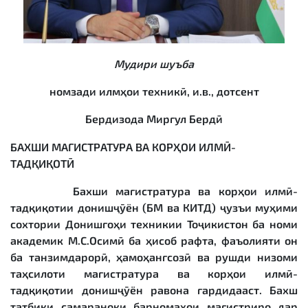
Мудири шуъба
номзади илмҳои техникӣ, и.в., дотсент
Бердизода Миргул Бердӣ
БАХШИ МАГИСТРАТУРА ВА КОР
Ҳ
ОИ
ИЛМ
Ӣ
-
ТАД
Қ
И
Қ
ОТ
Ӣ
Бахши магистратура ва корҳои илмӣ-
тадқиқотии донишҷӯён (БМ ва КИТД) ҷузъи муҳими
сохтории Донишгоҳи техникии Тоҷикистон ба номи
академик М.С.Осимӣ ба ҳисоб рафта, фаъолияти он
ба танзимдарорӣ, ҳамоҳангсозӣ ва рушди низоми
таҳсилоти магистратура ва корҳои илмӣ-
тадқиқотии донишҷӯён равона гардидааст. Бахш
татбиқи самараноки барномаҳои магистриро дар