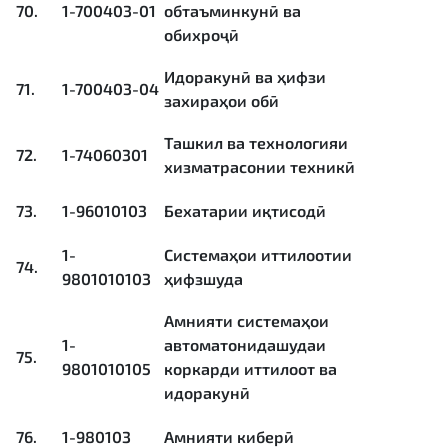
70.
1-700403-01
обтаъминкунӣ ва
обихроҷӣ
Идоракунӣ ва ҳифзи
71.
1-700403-04
захираҳои обӣ
Ташкил ва технологияи
72.
1-74060301
хизматрасонии техникӣ
73.
1-96010103
Бехатарии иқтисодӣ
1-
Системаҳои иттилоотии
74.
9801010103
ҳифзшуда
Амнияти системаҳои
1-
автоматонидашудаи
75.
9801010105
коркарди иттилоот ва
идоракунӣ
76.
1-980103
Амнияти киберӣ