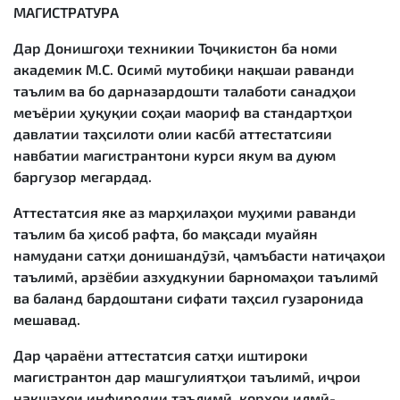
МАГИСТРАТУРА
Дар Донишгоҳи техникии Тоҷикистон ба номи
академик М.С. Осимӣ мутобиқи нақшаи раванди
таълим ва бо дарназардошти талаботи санадҳои
меъёрии ҳуқуқии соҳаи маориф ва стандартҳои
давлатии таҳсилоти олии касбӣ аттестатсияи
навбатии магистрантони курси якум ва дуюм
баргузор мегардад.
Аттестатсия яке аз марҳилаҳои муҳими раванди
таълим ба ҳисоб рафта, бо мақсади муайян
намудани сатҳи донишандӯзӣ, ҷамъбасти натиҷаҳои
таълимӣ, арзёбии азхудкунии барномаҳои таълимӣ
ва баланд бардоштани сифати таҳсил гузаронида
мешавад.
Дар ҷараёни аттестатсия сатҳи иштироки
магистрантон дар машғулиятҳои таълимӣ, иҷрои
нақшаҳои инфиродии таълимӣ, корҳои илмӣ-