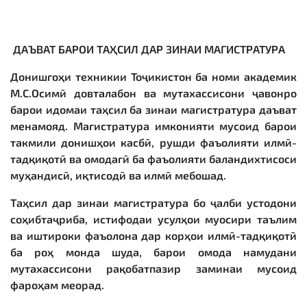
ДАЪВАТ БАРОИ ТА
Ҳ
СИЛ
ДАР
ЗИНАИ
МАГИСТРАТУРА
Донишгоҳи техникии Тоҷикистон ба номи академик
М.С.Осимӣ довталабон ва мутахассисони ҷавонро
барои идомаи таҳсил ба зинаи магистратура даъват
менамояд. Магистратура имконияти мусоид барои
такмили донишҳои касбӣ, рушди фаъолияти илмӣ-
тадқиқотӣ ва омодагӣ ба фаъолияти баландихтисоси
муҳандисӣ, иқтисодӣ ва илмӣ мебошад.
Таҳсил дар зинаи магистратура бо ҷалби устодони
соҳибтаҷриба, истифодаи усулҳои муосири таълим
ва иштироки фаъолона дар корҳои илмӣ-тадқиқотӣ
ба роҳ монда шуда, барои омода намудани
мутахассисони рақобатпазир заминаи мусоид
фароҳам меорад.