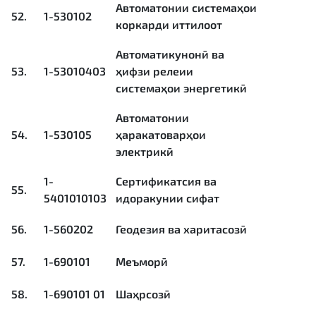
Автоматонии системаҳои
52.
1-530102
коркарди иттилоот
Автоматикунонӣ ва
53.
1-53010403
ҳифзи релеии
системаҳои энергетикӣ
Автоматонии
54.
1-530105
ҳаракатоварҳои
электрикӣ
1-
Сертификатсия ва
55.
5401010103
идоракунии сифат
56.
1-560202
Геодезия ва харитасозӣ
57.
1-690101
Меъморӣ
58.
1-690101 01
Шаҳрсозӣ