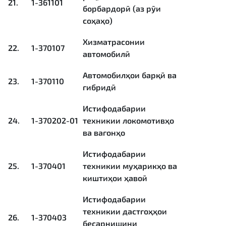
21.
1-361101
борбардорӣ (аз рӯи
соҳаҳо)
Хизматрасонии
22.
1-370107
автомобилӣ
Автомобилҳои барқӣ ва
23.
1-370110
гибридӣ
Истифодабарии
24.
1-370202-01
техникии локомотивҳо
ва вагонҳо
Истифодабарии
25.
1-370401
техникии муҳарикҳо ва
киштиҳои ҳавоӣ
Истифодабарии
техникии дастгоҳҳои
26.
1-370403
бесарнишини