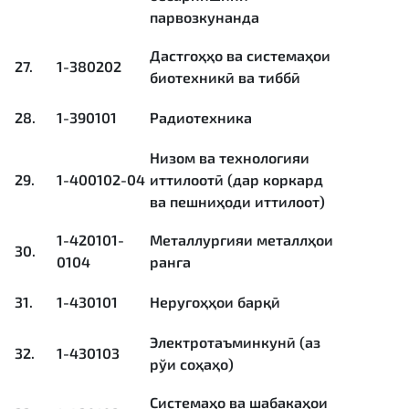
парвозкунанда
Дастгоҳҳо ва системаҳои
27.
1-380202
биотехникӣ ва тиббӣ
28.
1-390101
Радиотехника
Низом ва технологияи
29.
1-400102-04
иттилоотӣ (дар коркард
ва пешниҳоди иттилоот)
1-420101-
Металлургияи металлҳои
30.
0104
ранга
31.
1-430101
Неругоҳҳои барқӣ
Электротаъминкунӣ (аз
32.
1-430103
рўи соҳаҳо)
Системаҳо ва шабакаҳои