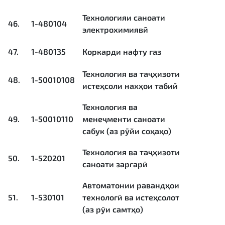
Технологияи саноати
46.
1-480104
электрохимиявӣ
47.
1-480135
Коркарди нафту газ
Технология ва таҷҳизоти
48.
1-50010108
истеҳсоли нахҳои табиӣ
Технология ва
49.
1-50010110
менеҷменти саноати
сабук (аз рӯйи соҳаҳо)
Технология ва таҷҳизоти
50.
1-520201
саноати заргарӣ
Автоматонии равандҳои
51.
1-530101
технологӣ ва истеҳсолот
(аз рӯи самтҳо)