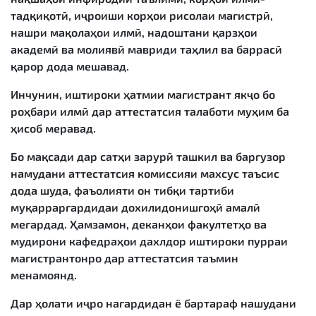
тадқиқотӣ, иҷроиши корҳои рисолаи магистрӣ,
нашри мақолаҳои илмӣ, надоштани қарзҳои
академӣ ва молиявӣ мавриди таҳлил ва баррасӣ
қарор дода мешавад.
Инчунин, иштироки ҳатмии магистрант якҷо бо
роҳбари илмӣ дар аттестатсия талаботи муҳим ба
ҳисоб меравад.
Бо мақсади дар сатҳи зарурӣ ташкил ва баргузор
намудани аттестатсия комиссияи махсус таъсис
дода шуда, фаъолияти он тибқи тартиби
муқарраргардидаи дохилидонишгоҳӣ амалӣ
мегардад. Ҳамзамон, деканҳои факултетҳо ва
мудирони кафедраҳои дахлдор иштироки пурраи
магистрантонро дар аттестатсия таъмин
менамоянд.
Дар ҳолати иҷро нагардидан ё бартараф нашудани