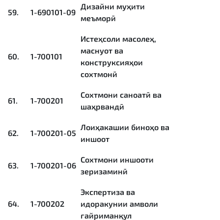
Дизайни муҳити
59.
1-690101-09
меъморӣ
Истеҳсоли масолеҳ,
маснуот ва
60.
1-700101
конструксияҳои
сохтмонӣ
Сохтмони саноатӣ ва
61.
1-700201
шаҳрвандӣ
Лоиҳакашии биноҳо ва
62.
1-700201-05
иншоот
Сохтмони иншооти
63.
1-700201-06
зеризаминӣ
Экспертиза ва
64.
1-700202
идоракунии амволи
ғайриманқул