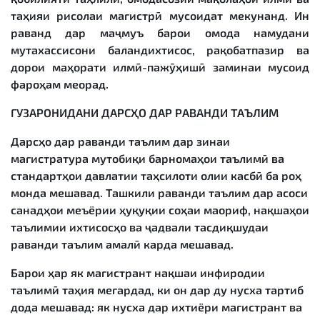
таҳияи рисолаи магистрӣ мусоидат мекунанд. Ин
раванд дар маҷмуъ барои омода намудани
мутахассисони баландихтисос, рақобатпазир ва
дорои маҳорати илмӣ-пажӯҳишӣ заминаи мусоид
фароҳам меорад.
ГУЗАРОНИДАНИ ДАРС
Ҳ
О ДАР
РАВАНДИ ТАЪЛИМ
Дарсҳо дар раванди таълим дар зинаи
магистратура мутобиқи барномаҳои таълимӣ ва
стандартҳои давлатии таҳсилоти олии касбӣ ба роҳ
монда мешавад. Ташкили раванди таълим дар асоси
санадҳои меъёрии ҳуқуқии соҳаи маориф, нақшаҳои
таълимии ихтисосҳо ва ҷадвали тасдиқшудаи
раванди таълим амалӣ карда мешавад.
Барои ҳар як магистрант нақшаи инфиродии
таълимӣ таҳия мегардад, ки он дар ду нусха тартиб
дода мешавад: як нусха дар ихтиёри магистрант ва