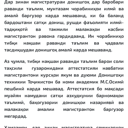
Дар зинаи магистратураи донишгоҳ дар баробари
раванди таълим, мунтазам чорабиниҳои илмӣ ва
амалӣ баргузор карда мешаванд, ки ба баланд
бардоштани сатҳи дониш, рушди фаъолияти илмӣ-
тадқиқотӣ ва такмили малакаҳои касбии
магистрантон равона гардидаанд. Ин чорабиниҳо
тибқи нақшаи раванди таълим ва ҷадвали
тасдиқшудаи донишгоҳ амалӣ карда мешаванд.
Аз ҷумла, тибқи нақшаи раванди таълим барои соли
таҳсили гузаронидани аттестатсияи навбатии
магистрантони курсҳои якум ва дуюми Донишгоҳи
техникии Тоҷикистон ба номи академик М.С.Осимӣ
пешбинӣ карда мешавад. Аттестатсия бо мақсади
муайян намудани сатҳи азхудкунии барномаҳои
таълимӣ, баҳогузории донишҳои назариявӣ ва
малакаҳои амалии магистрантон баргузор
мегардад.
Ҳамзамон, дар зинаи магистратура семинарҳои