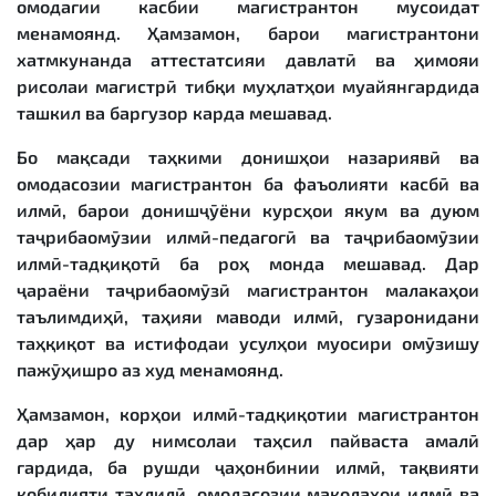
омодагии касбии магистрантон мусоидат
менамоянд. Ҳамзамон, барои магистрантони
хатмкунанда аттестатсияи давлатӣ ва ҳимояи
рисолаи магистрӣ тибқи муҳлатҳои муайянгардида
ташкил ва баргузор карда мешавад.
Бо мақсади таҳкими донишҳои назариявӣ ва
омодасозии магистрантон ба фаъолияти касбӣ ва
илмӣ, барои донишҷӯёни курсҳои якум ва дуюм
таҷрибаомӯзии илмӣ-педагогӣ ва таҷрибаомӯзии
илмӣ-тадқиқотӣ ба роҳ монда мешавад. Дар
ҷараёни таҷрибаомӯзӣ магистрантон малакаҳои
таълимдиҳӣ, таҳияи маводи илмӣ, гузаронидани
таҳқиқот ва истифодаи усулҳои муосири омӯзишу
пажӯҳишро аз худ менамоянд.
Ҳамзамон, корҳои илмӣ-тадқиқотии магистрантон
дар ҳар ду нимсолаи таҳсил пайваста амалӣ
гардида, ба рушди ҷаҳонбинии илмӣ, тақвияти
қобилияти таҳлилӣ, омодасозии мақолаҳои илмӣ ва