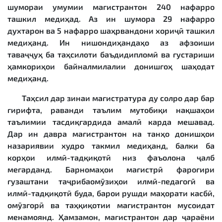
шумораи умумии магистрантон 240 нафарро
ташкил медиҳад. Аз ин шумора 29 нафарро
духтарон ва 5 нафарро шаҳрвандони хориҷӣ ташкил
медиҳанд. Ин нишондиҳандаҳо аз афзоиши
таваҷҷуҳ ба таҳсилоти баъдидипломӣ ва густариши
ҳамкориҳои байналмилалии донишгоҳ шаҳодат
медиҳанд.
Таҳсил дар зинаи магистратура ду солро дар бар
гирифта, раванди таълим мутобиқи нақшаҳои
таълимии тасдиқгардида амалӣ карда мешавад.
Дар ин давра магистрантон на танҳо донишҳои
назариявии худро такмил медиҳанд, балки ба
корҳои илмӣ-тадқиқотӣ низ фаъолона ҷалб
мегарданд. Барномаҳои магистрӣ фарогири
гузаштани таҷрибаомӯзиҳои илмӣ-педагогӣ ва
илмӣ-тадқиқотӣ буда, барои рушди маҳорати касбӣ,
омӯзгорӣ ва таҳқиқотии магистрантон мусоидат
менамоянд. Ҳамзамон, магистрантон дар ҷараёни