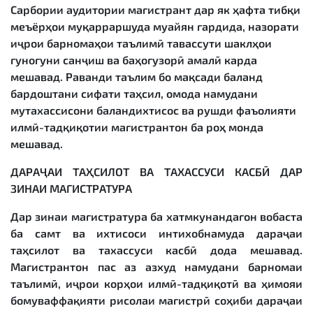
Сарбории аудитории магистрант дар як ҳафта тибқи
меъёрҳои муқарраршуда муайян гардида, назорати
иҷрои барномаҳои таълимӣ тавассути шаклҳои
гуногуни санҷиш ва баҳогузорӣ амалӣ карда
мешавад. Раванди таълим бо мақсади баланд
бардоштани сифати таҳсил, омода намудани
мутахассисони баландихтисос ва рушди фаъолияти
илмӣ-тадқиқотии магистрантон ба роҳ монда
мешавад.
ДАРАҶАИ ТАҲСИЛОТ ВА ТАХАССУСИ КАСБӢ
ДАР
ЗИНАИ
МАГИСТРАТУРА
Дар зинаи магистратура ба хатмкунандагон вобаста
ба самт ва ихтисоси интихобнамуда дараҷаи
таҳсилот ва тахассуси касбӣ дода мешавад.
Магистрантон пас аз азхуд намудани барномаи
таълимӣ, иҷрои корҳои илмӣ-тадқиқотӣ ва ҳимояи
бомуваффақияти рисолаи магистрӣ соҳиби дараҷаи