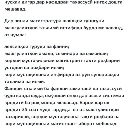
нусхаи дигар дар кафедраи тахассусӣ нигоҳ дошта
мешавад.
Дар зинаи магистратура шаклҳои гуногуни
машғулиятҳои таълимӣ истифода бурда мешаванд,
аз ҷумла:
лексияҳои гурӯҳӣ ва фаннӣ;
машғулиятҳои амалӣ, семинарӣ ва озмоишӣ;
корҳои мустақилонаи магистрант таҳти роҳбарии
устодон ва роҳбари илмӣ;
кори мустақилонаи инфиродӣ аз рӯи супоришҳои
таълимӣ ва илмӣ.
Фанҳои таълимӣ ба фанҳои заминавӣ ва тахассусӣ
ҷудо карда шуда, омӯзиши онҳо дар асоси системаи
кредитӣ ба роҳ монда мешавад. Барои ҳар як
кредит 24 соат ҷудо гардида, он аз машғулиятҳои
назариявӣ, корҳои мустақилона таҳти роҳбарӣ ва
кори мустақилонаи магистрант иборат мебошад.