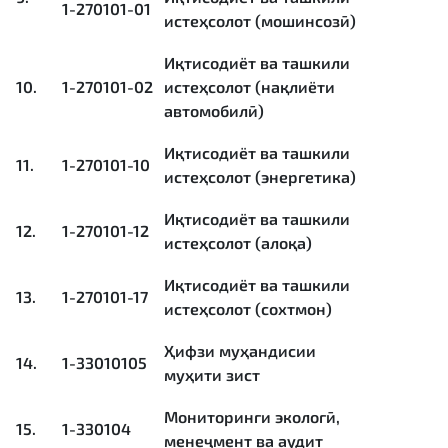
1-270101-01
истеҳсолот (мошинсозӣ)
Иқтисодиёт ва ташкили
10.
1-270101-02
истеҳсолот (нақлиёти
автомобилӣ)
Иқтисодиёт ва ташкили
11.
1-270101-10
истеҳсолот (энергетика)
Иқтисодиёт ва ташкили
12.
1-270101-12
истеҳсолот (алоқа)
Иқтисодиёт ва ташкили
13.
1-270101-17
истеҳсолот (сохтмон)
Ҳифзи муҳандисии
14.
1-33010105
муҳити зист
Мониторинги экологӣ,
15.
1-330104
менеҷмент ва аудит