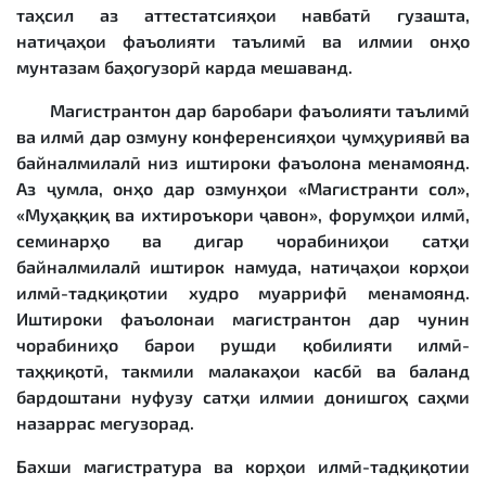
таҳсил аз аттестатсияҳои навбатӣ гузашта,
натиҷаҳои фаъолияти таълимӣ ва илмии онҳо
мунтазам баҳогузорӣ карда мешаванд.
Магистрантон дар баробари фаъолияти таълимӣ
ва илмӣ дар озмуну конференсияҳои ҷумҳуриявӣ ва
байналмилалӣ низ иштироки фаъолона менамоянд.
Аз ҷумла, онҳо дар озмунҳои «Магистранти сол»,
«Муҳаққиқ ва ихтироъкори ҷавон», форумҳои илмӣ,
семинарҳо ва дигар чорабиниҳои сатҳи
байналмилалӣ иштирок намуда, натиҷаҳои корҳои
илмӣ-тадқиқотии худро муаррифӣ менамоянд.
Иштироки фаъолонаи магистрантон дар чунин
чорабиниҳо барои рушди қобилияти илмӣ-
таҳқиқотӣ, такмили малакаҳои касбӣ ва баланд
бардоштани нуфузу сатҳи илмии донишгоҳ саҳми
назаррас мегузорад.
Бахши магистратура ва корҳои илмӣ-тадқиқотии