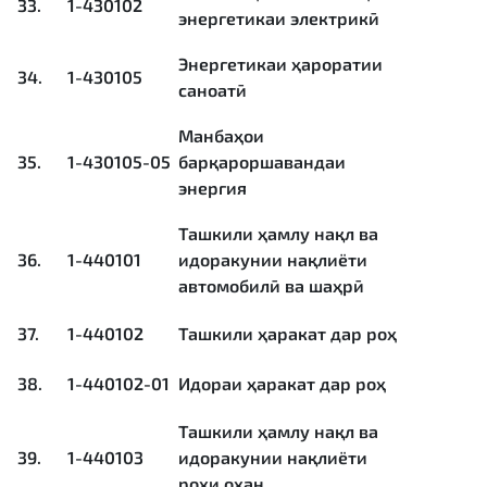
33.
1-430102
энергетикаи электрикӣ
Энергетикаи ҳароратии
34.
1-430105
саноатӣ
Манбаҳои
35.
1-430105-05
барқароршавандаи
энергия
Ташкили ҳамлу нақл ва
36.
1-440101
идоракунии нақлиёти
автомобилӣ ва шаҳрӣ
37.
1-440102
Ташкили ҳаракат дар роҳ
38.
1-440102-01
Идораи ҳаракат дар роҳ
Ташкили ҳамлу нақл ва
39.
1-440103
идоракунии нақлиёти
роҳи оҳан