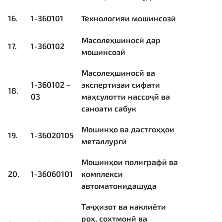
16.
1-360101
Технологияи мошинсозӣ
Масолеҳшиносӣ дар
17.
1-360102
мошинсозӣ
Масолеҳшиносӣ ва
1-360102 –
экспертизаи сифати
18.
03
маҳсулотти нассоҷӣ ва
саноати сабук
Мошинҳо ва дастгоҳҳои
19.
1-36020105
металлургӣ
Мошинҳои полиграфӣ ва
20.
1-36060101
комплекси
автоматонидашуда
Таҷҳизот ва наклиёти
роҳ, сохтмонӣ ва