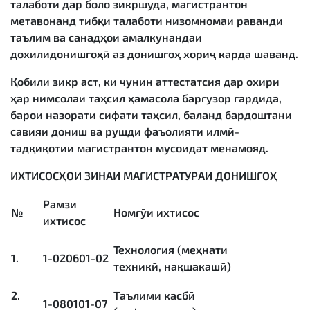
талаботи дар боло зикршуда, магистрантон
метавонанд тибқи талаботи низомномаи раванди
таълим ва санадҳои амалкунандаи
дохилидонишгоҳӣ аз донишгоҳ хориҷ карда шаванд.
Қобили зикр аст, ки чунин аттестатсия дар охири
ҳар нимсолаи таҳсил ҳамасола баргузор гардида,
барои назорати сифати таҳсил, баланд бардоштани
савияи дониш ва рушди фаъолияти илмӣ-
тадқиқотии магистрантон мусоидат менамояд.
ИХТИСОСҲОИ
ЗИНАИ
МАГИСТРАТУРАИ ДОНИШГО
Ҳ
Рамзи
№
Номгӯи ихтисос
ихтисос
Технология (меҳнати
1.
1-020601-02
техникӣ, нақшакашӣ)
2.
Таълими касбӣ
1-080101-07