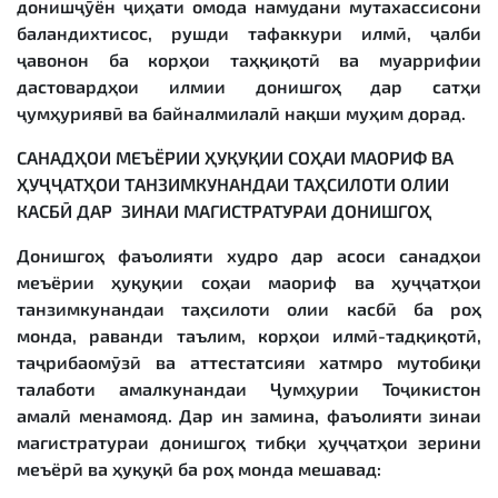
донишҷӯён ҷиҳати омода намудани мутахассисони
баландихтисос, рушди тафаккури илмӣ, ҷалби
ҷавонон ба корҳои таҳқиқотӣ ва муаррифии
дастовардҳои илмии донишгоҳ дар сатҳи
ҷумҳуриявӣ ва байналмилалӣ нақши муҳим дорад.
САНАД
Ҳ
ОИ
МЕЪЁРИИ
Ҳ
У
Қ
У
Қ
ИИ
СО
Ҳ
АИ
МАОРИФ
ВА
Ҳ
У
ҶҶ
АТ
Ҳ
ОИ
ТАНЗИМКУНАНДАИ
ТА
Ҳ
СИЛОТИ
ОЛИИ
КАСБ
Ӣ
ДАР
ЗИНАИ
МА
ГИСТРАТУРАИ ДОНИШГО
Ҳ
Донишгоҳ фаъолияти худро дар асоси санадҳои
меъёрии ҳуқуқии соҳаи маориф ва ҳуҷҷатҳои
танзимкунандаи таҳсилоти олии касбӣ ба роҳ
монда, раванди таълим, корҳои илмӣ-тадқиқотӣ,
таҷрибаомӯзӣ ва аттестатсияи хатмро мутобиқи
талаботи амалкунандаи Ҷумҳурии Тоҷикистон
амалӣ менамояд. Дар ин замина, фаъолияти зинаи
магистратураи донишгоҳ тибқи ҳуҷҷатҳои зерини
меъёрӣ ва ҳуқуқӣ ба роҳ монда мешавад: