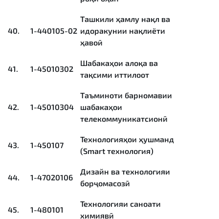
Ташкили ҳамлу нақл ва
40.
1-440105-02
идоракунии нақлиёти
ҳавоӣ
Шабакаҳои алоқа ва
41.
1-45010302
тақсими иттилоот
Таъминоти барномавии
42.
1-45010304
шабакаҳои
телекоммуникатсионӣ
Технологияҳои ҳушманд
43.
1-450107
(Smart технология)
Дизайн ва технологияи
44.
1-47020106
борҷомасозӣ
Технологияи саноати
45.
1-480101
химиявӣ