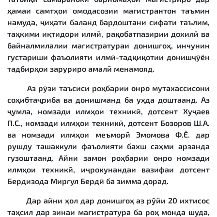
ҳамаи самтҳои омодасозии магистрантон таъмин
намуда, ҷиҳати баланд бардоштани сифати таълим,
таҳкими иқтидори илмӣ, рақобатпазирии дохилӣ ва
байналмилалии магистратураи донишгоҳ, инчунин
густариши фаъолияти илмӣ-тадқиқотии донишҷӯён
тадбирҳои заруриро амалӣ менамояд.
Аз рӯзи таъсиси роҳбарии онро мутахассисони
соҳибтаҷриба ва донишманд ба уҳда доштаанд. Аз
ҷумла, номзади илмҳои техникӣ, дотсент Хуҷаев
П.С., номзади илмҳои техникӣ, дотсент Бозоров Ш.А.
ва номзади илмҳои меъморӣ Эмомова Ф.Ё. дар
рушду ташаккули фаъолияти бахш саҳми арзанда
гузоштаанд. Айни замон роҳбарии онро номзади
илмҳои техникӣ, иҷрокунандаи вазифаи дотсент
Бердизода Миргул Бердӣ ба зимма дорад.
Дар айни ҳол дар донишгоҳ аз рӯйи 20 ихтисос
таҳсил дар зинаи магистратура ба роҳ монда шуда,