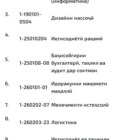
(информатика)
3.
1-190101-
Дизайни нассоҷӣ
0504
4.
1-25010204
Иқтисодиётӣ рақамӣ
Баҳисобгирии
5.
1-250108-08
бухгалтерӣ, таҳлил ва
аудит дар сохтмон
6.
Идоракунии мақомоти
1-260101-01
маҳаллӣ
7.
1-260202-07
Менеҷменти истеҳсолӣ
8.
1-260203-23
Логистика
9.
Иқтисодиёт ва ташкили