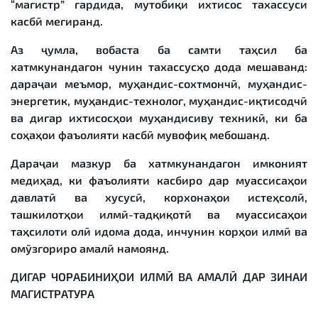
“магистр” гардида, мутобиқи ихтисос тахассуси
касбӣ мегиранд.
Аз ҷумла, вобаста ба самти таҳсил ба
хатмкунандагон чунин тахассусҳо дода мешаванд:
дараҷаи меъмор, муҳандис-сохтмончӣ, муҳандис-
энергетик, муҳандис-технолог, муҳандис-иқтисодчӣ
ва дигар ихтисосҳои муҳандисиву техникӣ, ки ба
соҳаҳои фаъолияти касбӣ мувофиқ мебошанд.
Дараҷаи мазкур ба хатмкунандагон имконият
медиҳад, ки фаъолияти касбиро дар муассисаҳои
давлатӣ ва хусусӣ, корхонаҳои истеҳсолӣ,
ташкилотҳои илмӣ-тадқиқотӣ ва муассисаҳои
таҳсилоти олӣ идома дода, инчунин корҳои илмӣ ва
омӯзгориро амалӣ намоянд.
ДИГАР ЧОРАБИНИ
Ҳ
ОИ ИЛМ
Ӣ
ВА АМАЛ
Ӣ
ДАР
ЗИНАИ
МАГИСТРАТУРА