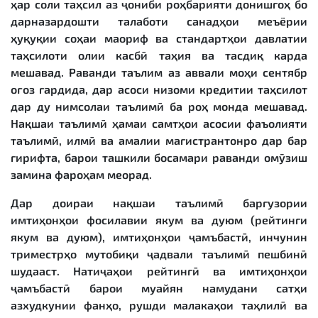
ҳар соли таҳсил аз ҷониби роҳбарияти донишгоҳ бо
дарназардошти талаботи санадҳои меъёрии
ҳуқуқии соҳаи маориф ва стандартҳои давлатии
таҳсилоти олии касбӣ таҳия ва тасдиқ карда
мешавад. Раванди таълим аз аввали моҳи сентябр
оғоз гардида, дар асоси низоми кредитии таҳсилот
дар ду нимсолаи таълимӣ ба роҳ монда мешавад.
Нақшаи таълимӣ ҳамаи самтҳои асосии фаъолияти
таълимӣ, илмӣ ва амалии магистрантонро дар бар
гирифта, барои ташкили босамари раванди омӯзиш
замина фароҳам меорад.
Дар доираи нақшаи таълимӣ баргузории
имтиҳонҳои фосилавии якум ва дуюм (рейтинги
якум ва дуюм), имтиҳонҳои ҷамъбастӣ, инчунин
триместрҳо мутобиқи ҷадвали таълимӣ пешбинӣ
шудааст. Натиҷаҳои рейтингӣ ва имтиҳонҳои
ҷамъбастӣ барои муайян намудани сатҳи
азхудкунии фанҳо, рушди малакаҳои таҳлилӣ ва