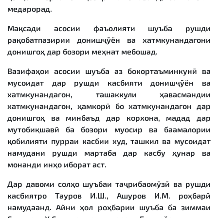
медарорад.
Мақсади асосии фаъолияти шуъба рушди
рақобатпазирии донишҷӯён ва хатмкунандагони
донишгоҳ дар бозори меҳнат мебошад.
Вазифаҳои асосии шуъба аз бокортаъминкунӣ ва
мусоидат дар рушди касбияти донишҷӯён ва
хатмкунандагон, ташаккули ҳавасмандии
хатмкунандагон, ҳамкорӣ бо хатмкунандагон дар
донишгоҳ ва минбаъд дар корхона, мадад дар
мутобиқшавӣ ба бозори муосир ва баамалории
қобилияти пурраи касбии худ, ташкил ва мусоидат
намудани рушди мартаба дар касбу ҳунар ва
монанди инҳо иборат аст.
Дар давоми солҳо шуъбаи таҷрибаомӯзӣ ва рушди
касбиятро Тауров И.Ш., Ашуров И.М. роҳбарӣ
намудаанд. Айни ҳол роҳбарии шуъба ба зиммаи