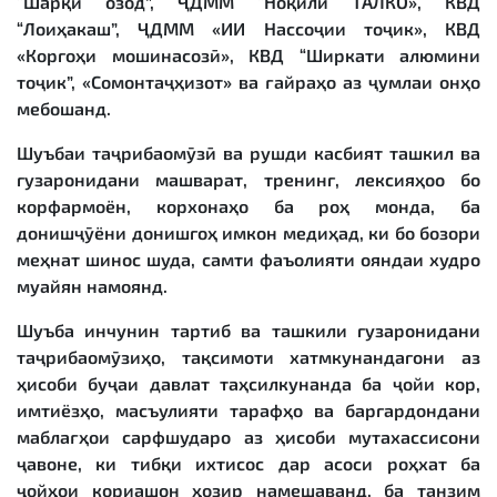
“Шарқи озод”, ҶДММ “Ноқили ТАЛКО», КВД
“Лоиҳакаш”, ҶДММ «ИИ Нассоҷии тоҷик», КВД
«Коргоҳи мошинасозӣ», КВД “Ширкати алюмини
тоҷик”, «Сомонтаҷҳизот» ва ғайраҳо аз ҷумлаи онҳо
мебошанд.
Шуъбаи таҷрибаомӯзӣ ва рушди касбият ташкил ва
гузаронидани машварат, тренинг, лексияҳоо бо
корфармоён, корхонаҳо ба роҳ монда, ба
донишҷӯёни донишгоҳ имкон медиҳад, ки бо бозори
меҳнат шинос шуда, самти фаъолияти ояндаи худро
муайян намоянд.
Шуъба инчунин тартиб ва ташкили гузаронидани
таҷрибаомӯзиҳо, тақсимоти хатмкунандагони аз
ҳисоби буҷаи давлат таҳсилкунанда ба ҷойи кор,
имтиёзҳо, масъулияти тарафҳо ва баргардондани
маблағҳои сарфшударо аз ҳисоби мутахассисони
ҷавоне, ки тибқи ихтисос дар асоси роҳхат ба
ҷойҳои кориашон ҳозир намешаванд, ба танзим