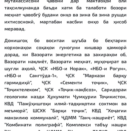
мутахассисони ҷавони дар мактабҳои олӣ
таҳсилкунанда баъди хатм ба талаботи бозори
меҳнат ҷавобгӯ будани онҳо ва зина ба зина рушди
ихтисоснокӣ, мартабаи касбии онҳо ба ҳисоб
меравад.
Донишгоҳ бо воситаи шуъба бо беҳтарин
корхонаҳои соҳаҳои гуногуни кишвар ҳамкорӣ
дорад, ки Вазорати энергетика ва захираҳои об,
Вазорати нақлиёт, Вазорати меҳнат, муҳоҷират ва
шуғли аҳолӣ, ҶСК «НБО-и Норак», «НБО-и Роғун»,
«НБО-и Сангтӯда-1», ҶСК “Маркази барқу
гармидиҳӣ”, ҶСК «Сементи тоҷик», ҶСК
“Тоҷиктелеком”, ҶСК «Тоҷик-нақбсоз», Саридораи
геологияи назди Ҳукумати Ҷумҳурии Тоҷикистон,
КВД “Пажӯҳишгоҳи илмӣ-тадқиқотии сохтмон ва
меъморӣ”, ШСХК “Барқи тоҷик”, КВД “Хоҷагии
манзилию коммуналӣ”, ҶДММ “Ганҷ-нашриёт”, КВД
“Комбинати полиграфӣ”, Комплекси табъу нашри