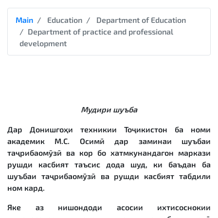
Main
Education
Department of Education
Department of practice and professional
development
Мудири шуъба
Дар Донишгоҳи техникии Тоҷикистон ба номи
академик М.С. Осимӣ дар заминаи шуъбаи
таҷрибаомӯзӣ ва кор бо хатмкунандагон маркази
рушди касбият таъсис дода шуд, ки баъдан ба
шуъбаи таҷрибаомӯзӣ ва рушди касбият табдили
ном кард.
Яке аз нишондоди асосии ихтисоснокии