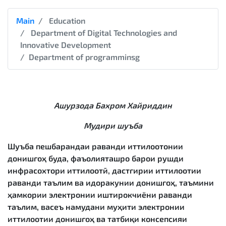
Main
Education
Department of Digital Technologies and
Innovative Development
Department of programminsg
Ашурзода Бахром Хайриддин
Мудири шуъба
Шуъба пешбарандаи раванди иттилоотонии
донишгоҳ буда, фаъолияташро барои рушди
инфрасохтори иттилоотӣ, дастгирии иттилоотии
раванди таълим ва идоракунии донишгоҳ, таъмини
ҳамкории электронии иштирокчиёни раванди
таълим, васеъ намудани муҳити электронии
иттилоотии донишгоҳ ва татбиқи консепсияи