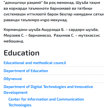
“донишгоҳи рақамӣ” ба роҳ мемонад. Шуъба таҳия
ва коркарди таъминоти барномавӣ ва татбиқи
системаҳои иттилоотӣ барои беҳтар намудани сатҳи
раванди таълимро иҷро мекунад.
Кормандони шуъба Ашурзода Б. – сардори шуъба,
Мирзоев С. – барномасоз, Раҳимов С. – мутахассис
мебошанд.
Education
Educational and methodical council
Department of Education
Обучение
Department of Digital Technologies and Innovative
Development
Center for Information and Communication
Technologies