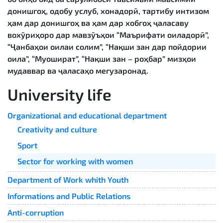
донишгоҳ, одобу услуб, хонадорӣ, тартибу интизом
ҳам дар донишгоҳ ва ҳам дар хобгоҳ ҷаласаву
вохӯриҳоро дар мавзӯъҳои “Маърифати оиладорӣ”,
“Ҷанбаҳои оилаи солим”, “Нақши зан дар пойдории
оила”, “Муошират”, “Нақши зан – роҳбар” мизҳои
мудаввар ва ҷаласаҳо мегузаронад.
University life
Organizational and educational department
Creativity and culture
Sport
Sector for working with women
Department of Work whith Youth
Informations and Public Relations
Anti-corruption