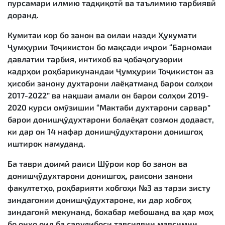
пурсамари илмию тадқиқотӣ ва таълимию тарбиявӣ
доранд.
Кумитаи кор бо занон ва оилаи назди Ҳукумати
Ҷумҳурии Тоҷикистон бо мақсади иҷрои “Барномаи
давлатии тарбия, интихоб ва ҷобаҷогузории
кадрҳои роҳбарикунандаи Ҷумҳурии Тоҷикистон аз
ҳисоби занону духтарони лаёқатманд барои солҳои
2017-2022” ва нақшаи амали он барои солҳои 2019-
2020 курси омӯзишии “Мактаби духтарони сарвар”
барои донишҷӯдухтарони болаёқат созмон додааст,
ки дар он 14 нафар донишҷӯдухтарони донишгоҳ
иштирок намуданд.
Ба таври доимӣ раиси Шӯрои кор бо занон ва
донишҷӯдухтарони донишгоҳ, раисони занони
факултетҳо, роҳбарияти хобгоҳи №3 аз тарзи зисту
зиндагонии донишҷӯдухтароне, ки дар хобгоҳ
зиндагонӣ мекунанд, бохабар мебошанд ва ҳар моҳ
бо онҳо оид ба сарулибоси тавсиявии мавсимии