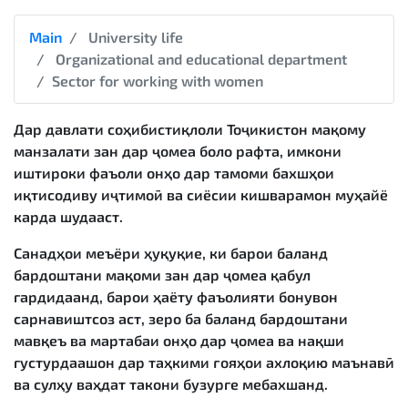
Main
University life
Organizational and educational department
Sector for working with women
Дар давлати соҳибистиқлоли Тоҷикистон мақому
манзалати зан дар ҷомеа боло рафта, имкони
иштироки фаъоли онҳо дар тамоми бахшҳои
иқтисодиву иҷтимоӣ ва сиёсии кишварамон муҳайё
карда шудааст.
Санадҳои меъёри ҳуқуқие, ки барои баланд
бардоштани мақоми зан дар ҷомеа қабул
гардидаанд, барои ҳаёту фаъолияти бонувон
сарнавиштсоз аст, зеро ба баланд бардоштани
мавқеъ ва мартабаи онҳо дар ҷомеа ва нақши
густурдаашон дар таҳкими ғояҳои ахлоқию маънавӣ
ва сулҳу ваҳдат такони бузурге мебахшанд.