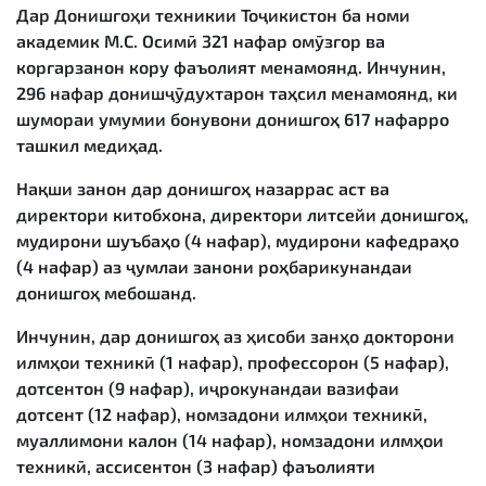
Дар Донишгоҳи техникии Тоҷикистон ба номи
академик М.С. Осимӣ 321 нафар омӯзгор ва
коргарзанон кору фаъолият менамоянд. Инчунин,
296 нафар донишҷӯдухтарон таҳсил менамоянд, ки
шумораи умумии бонувони донишгоҳ 617 нафарро
ташкил медиҳад.
Нақши занон дар донишгоҳ назаррас аст ва
директори китобхона, директори литсейи донишгоҳ,
мудирони шуъбаҳо (4 нафар), мудирони кафедраҳо
(4 нафар) аз ҷумлаи занони роҳбарикунандаи
донишгоҳ мебошанд.
Инчунин, дар донишгоҳ аз ҳисоби занҳо докторони
илмҳои техникӣ (1 нафар), профессорон (5 нафар),
дотсентон (9 нафар), иҷрокунандаи вазифаи
дотсент (12 нафар), номзадони илмҳои техникӣ,
муаллимони калон (14 нафар), номзадони илмҳои
техникӣ, ассисентон (3 нафар) фаъолияти