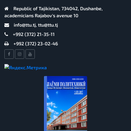
Republic of Tajikistan, 734042, Dushanbe,
academicians Rajabov's avenue 10
info@ttu.tj, ttu@ttu.tj
+992 (372) 21-35-11
+992 (372) 23-02-46