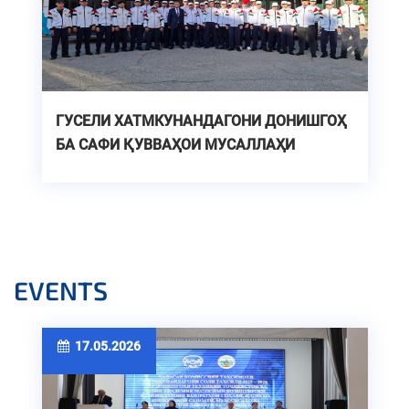
ГУСЕЛИ ХАТМКУНАНДАГОНИ ДОНИШГОҲ
БА САФИ ҚУВВАҲОИ МУСАЛЛАҲИ
ҶУМҲУРИИ ТОҶИКИСТОН
EVENTS
17.05.2026