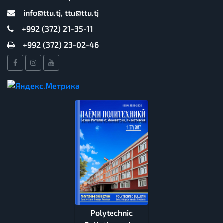
info@ttu.tj, ttu@ttu.tj
+992 (372) 21-35-11
+992 (372) 23-02-46
Polytechnic