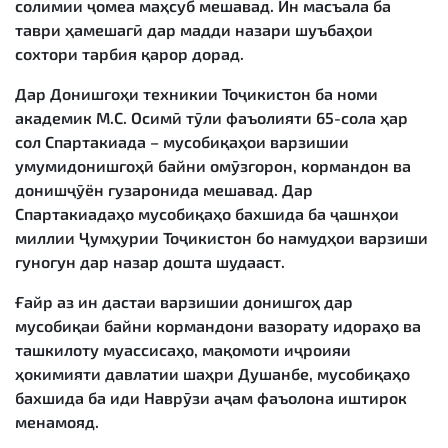
солимии ҷомеа маҳсуб мешавад. Ин масъала ба
таври ҳамешагӣ дар мадди назари шуъбаҳои
сохтори тарбия қарор дорад.
Дар Донишгоҳи техникии Тоҷикистон ба номи
академик М.С. Осимӣ тӯли фаъолияти 65-сола ҳар
сол Спартакиада – мусобиқаҳои варзишии
умумидонишгоҳӣ байни омӯзгорон, кормандон ва
донишҷӯён гузаронида мешавад. Дар
Спартакиадаҳо мусобиқаҳо бахшида ба ҷашнҳои
миллии Ҷумҳурии Тоҷикистон бо намудҳои варзиши
гуногун дар назар дошта шудааст.
Ғайр аз ин дастаи варзишии донишгоҳ дар
мусобиқаи байни кормандони вазорату идораҳо ва
ташкилоту муассисаҳо, мақомоти иҷроияи
ҳокимияти давлатии шаҳри Душанбе, мусобиқаҳо
бахшида ба иди Наврӯзи аҷам фаъолона иштирок
менамояд.