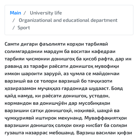
Main
University life
Organizational and educational department
Sport
Самти дигари фаъолияти корҳои тарбиявӣ
солимгардонии мардум ба воситаи кафедраи
тарбияи ҷисмонии донишгоҳ ба ҳисоб рафта, дар ин
раванд аз тарафи раёсати донишгоҳ мувофиқи
имкон шароити зарурӣ, аз ҷумла се майдончаи
варзишӣ ва се толори варзишӣ бо таҷҳизоти
ҳозиразамон муҷаҳҳаз гардонида шудааст. Бояд
қайд намуд, ки раёсати донишгоҳ, устодон,
кормандон ва донишҷӯён дар мусобиқаҳои
варзишии сатҳи донишгоҳӣ, ноҳиявӣ, шаҳрӣ ва
ҷумҳуриявӣ иштирок мекунанд. Муваффақиятҳои
варзишии донишгоҳ солҳои охир нисбат ба солҳои
гузашта назаррас мебошанд. Варзиш василаи ҳифзи