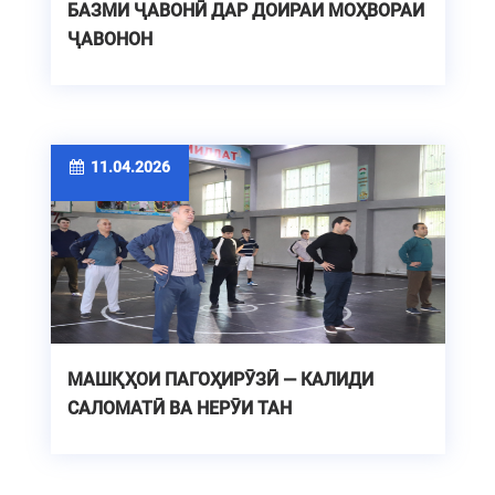
БАЗМИ ҶАВОНӢ ДАР ДОИРАИ МОҲВОРАИ
ҶАВОНОН
11.04.2026
МАШҚҲОИ ПАГОҲИРӮЗӢ — КАЛИДИ
САЛОМАТӢ ВА НЕРӮИ ТАН