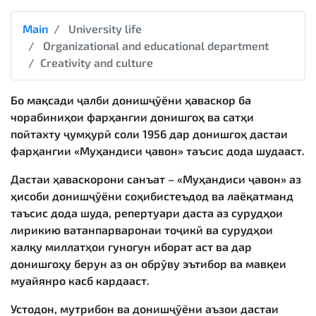
Main
University life
Organizational and educational department
Creativity and culture
Бо мақсади ҷалби донишҷӯёни ҳаваскор ба
чорабиниҳои фарҳангии донишгоҳ ва сатҳи
пойтахту ҷумҳурӣ соли 1956 дар донишгоҳ дастаи
фарҳангии «Муҳандиси ҷавон» таъсис дода шудааст.
Дастаи ҳаваскорони санъат – «Муҳандиси ҷавон» аз
ҳисоби донишҷӯёни соҳибистеъдод ва лаёқатманд
таъсис дода шуда, репертуари даста аз сурудҳои
лирикию ватанпарваронаи тоҷикӣ ва сурудҳои
халқу миллатҳои гуногун иборат аст ва дар
донишгоҳу берун аз он обрӯву эътибор ва мавқеи
муайянро касб кардааст.
Устодон, мутрибон ва донишҷӯёни аъзои дастаи