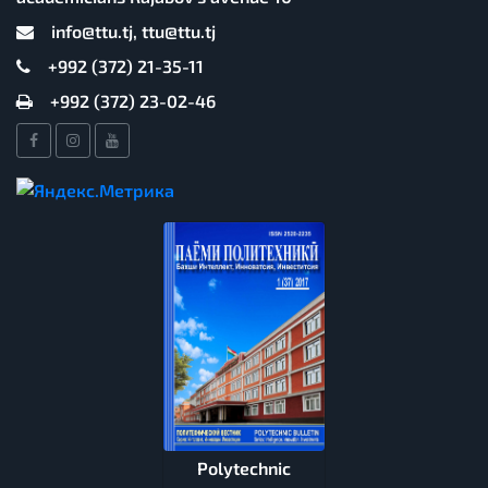
info@ttu.tj, ttu@ttu.tj
+992 (372) 21-35-11
+992 (372) 23-02-46
Polytechnic