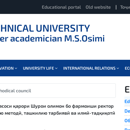
Educational portal
Old website
|
Тоҷ
CHNICAL UNIVERSITY
er academician M.S.Osimi
OVATION
UNIVERSITY LIFE
INTERNATIONAL RELATIONS
E
E
hodical council
Ed
асоси қарори Шурои олимон бо фармоиши ректор
De
ию методӣ, ташкилию тарбиявӣ ва илмӣ-тадқиқотӣ
Об
De