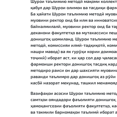
Шурои таълимию методӣ мақоми коллекти
қабул дар Шурои олимон ва тасдиқи фар
Ба ҳайати Шурои таълимию методӣ муовин
муовини ректор оид ба илм ва инноватси
байналмилалӣ, муовини ректор оид ба та
деканони факултетҳо ва мутахассиси пеш
донишгоҳ шомиланд. Шурои таълимию ме
методӣ, комиссияи илмӣ-тадқиқотӣ, ком
нашри мавод) ва як гурӯҳи кории доимоа
тоҷикӣ) иборат аст, ки ҳар сол дар ҷалас
фармоиши ректори донишгоҳ тасдиқ кар
методиро раиси он дар шахсияти муовини
раванди таълимро дар донишгоҳ аз рӯйи 
касбӣ назорат мекунад, ташкил менамояд
Вазифаҳои асосии Шурои таълимию метод
самтҳои ояндадори фаъолияти донишгоҳ 
ҳамоҳангсозии фаъолияти факултетҳо, ка
ва такмили барномаҳои таълимӣ иборат а