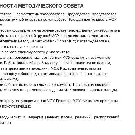
НОСТИ МЕТОДИЧЕСКОГО СОВЕТА
сутствие — заместитель председателя. Председатель представляет
росов по учебно-методической работе. Текущая деятельность МСУ
м.
оторый формируется на основе стратегических целей университета в
абатывается рабочей группой МСУ (председатель, заместитель
оводители методических комиссий при МСУ) и утверждается на
ого совета университета.
о работе Ученому совету университета.
седаний, проведения экспертизы при МСУ создаются временные
. Работа комиссий и рабочих групп осуществляется по планам,
упп и принятым на заседании МСУ. Руководители комиссий
в конце учебного года, рекомендации по совершенствованию
ебный год.
м работы, но не реже двух раз в семестр. Повестка очередного
ам МСУ заблаговременно. Заседания МСУ являются открытыми для
м присутствующих членов МСУ. Решение МСУ считается принятым,
ла присутствующих.
тодических и информационных писем, решений, распоряжений,
ектора.