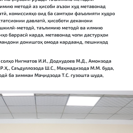
имию методӣ аз ҳисоби аъзои худ метавонад
тӣ, комиссияҳо оид ба самтҳои фаъолияти худро
статсионии давлатӣ, ҳисоботи деканони
ашкилӣ-методӣ, таълимию методӣ ва илмию
ҳо баррасӣ карда, метавонад чопи дастурҳои
мандони донишгоҳ омода кардаанд, пешниҳод
олҳо Нигматов И.И., Додхудоев М.Д., Амонзода
а Р.Ҳ., Саъдуллозода Ш.С., Маҳмадизода М.М. буда,
дӣ ба зиммаи Маҷидзода Т.С. гузошта шуда,