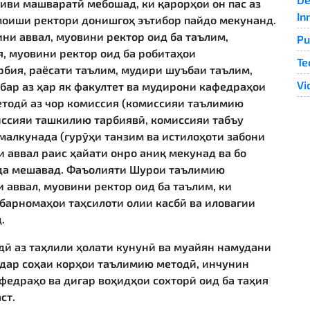
ви машваратӣ мебошад, ки қарорҳои он пас аз
In
моиши ректори донишгоҳ эътибор пайдо мекунанд.
и аввал, муовини ректор оид ба таълим,
Pu
я, муовини ректор оид ба робитаҳои
Te
рбия, раёсати таълим, мудири шуъбаи таълим,
Vi
бар аз ҳар як факултет ва мудирони кафедраҳои
тодӣ аз чор комиссия (комиссияи таълимию
иссияи ташкилию тарбиявӣ, комиссияи табъу
малкунада (гурӯҳи танзим ва истилоҳоти забони
аи аввал раис ҳайати онро аниқ мекунад ва бо
да мешавад. Фаъолияти Шурои таълимию
 аввал, муовини ректор оид ба таълим, ки
барномаҳои таҳсилоти олии касбӣ ва иловагии
.
ӣ аз таҳлили ҳолати кунунӣ ва муайян намудани
дар соҳаи корҳои таълимию методӣ, инчунин
федраҳо ва дигар воҳидҳои сохторӣ оид ба таҳия
ст.