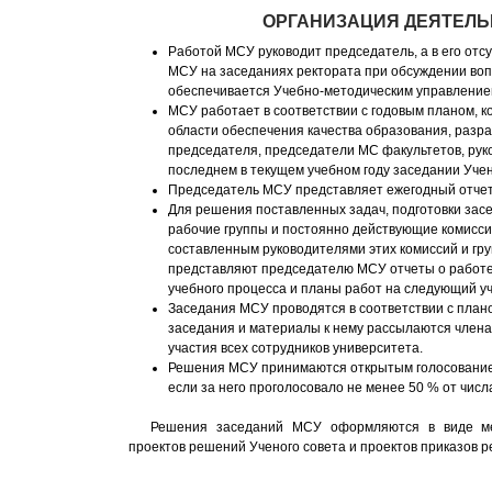
ОРГАНИЗАЦИЯ ДЕЯТЕЛЬ
Работой МСУ руководит председатель, а в его от
МСУ на заседаниях ректората при обсуждении воп
обеспечивается Учебно-методическим управление
МСУ работает в соответствии с годовым планом, к
области обеспечения качества образования, разр
председателя, председатели МС факультетов, рук
последнем в текущем учебном году заседании Учен
Председатель МСУ представляет ежегодный отчет 
Для решения поставленных задач, подготовки за
рабочие группы и постоянно действующие комиссии
составленным руководителями этих комиссий и гр
представляют председателю МСУ отчеты о работе 
учебного процесса и планы работ на следующий уч
Заседания МСУ проводятся в соответствии с плано
заседания и материалы к нему рассылаются член
участия всех сотрудников университета.
Решения МСУ принимаются открытым голосование
если за него проголосовало не менее 50 % от чис
Решения заседаний МСУ оформляются в виде ме
проектов решений Ученого совета и проектов приказов р