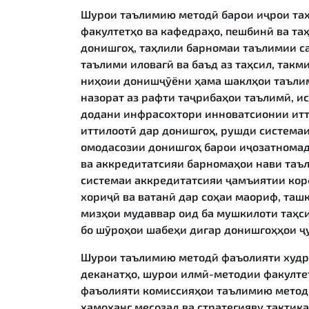
Шурои таълимию методӣ барои иҷрои та
факултетҳо ва кафедраҳо, пешбинӣ ва т
донишгоҳ, таҳлили барномаи таълимии с
таълими иловагӣ ва баъд аз таҳсил, такм
ниҳоии донишҷӯёни ҳама шаклҳои таълим
назорат аз рафти таҷрибаҳои таълимӣ, и
додани инфрасохтори инноватсионии итт
иттилоотӣ дар донишгоҳ, рушди системаи
омодасозии донишгоҳ барои иҷозатномад
ва аккредитатсияи барномаҳои нави таъ
системаи аккредитатсияи ҷамъиятии ко
хориҷӣ ва ватанӣ дар соҳаи маориф, таш
мизҳои мудаввар оид ба мушкилоти таҳси
бо шӯроҳои шабеҳи дигар донишгоҳҳои ҷ
Шурои таълимию методӣ фаъолияти худро
деканатҳо, шурои илмӣ-методии факулте
фаъолияти комиссияҳои таълимию методӣ
ҳамоҳанг месозад ва стратегияву такти