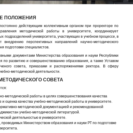
Е ПОЛОЖЕНИЯ
 постоянно действующим коллективным органом при проректоре по
авления методической работы в университете, координирует
ых подразделений университета, участвующих в учебном процессе, в
т внедрению перспективных направлений научно-методического
ня подготовки специалистов.
ивными документами Министерства образования и науки Республики
ия по развитию и совершенствованию образования, а также Уставом
ченого совета, приказами и распоряжениями ректора. В сферу
чебно-методической деятельности.
МЕТОДИЧЕСКОГО СОВЕТА
тся:
но-методической работы в целях совершенствования качества
з и оценка качества учебно-методической работы в университете.
ормативно-методической документацией и рекомендованной
аджикистан учебно-методической литературой.
еской деятельностью в университете.
, проводимых Министерством образования и науки РТ по подготовке
верситета.