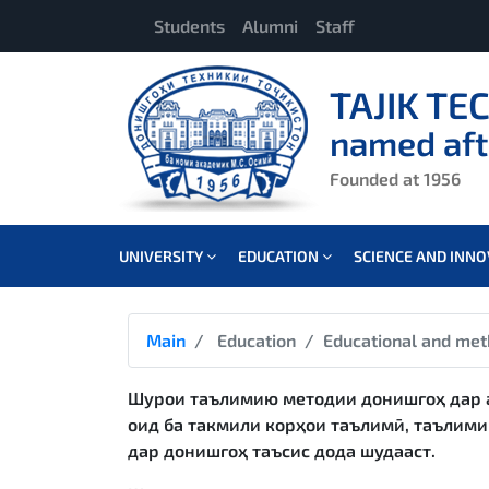
Students
Alumni
Staff
TAJIK TE
named aft
Founded at 1956
UNIVERSITY
EDUCATION
SCIENCE AND INN
Main
Education
Educational and met
Шурои таълимию методии донишгоҳ дар 
оид ба такмили корҳои таълимӣ, таълим
дар донишгоҳ таъсис дода шудааст.