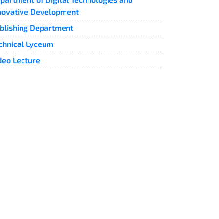
novative Development
blishing Department
chnical Lyceum
deo Lecture