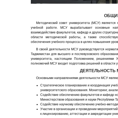
ОБЩИ
Методический совет университета (МСУ) является
учебной работе. МСУ вырабатывает основные напр
взаимодействие факультетов, кафедр и других структурн
области методической работы, а также способствуе
обеспечения учебного процесса в целях повышения уров
В своей деятельности МСУ руководствуется нормат
Таджикистан для высшего и послевузовского образован
университета, настоящим Положением, решениями У
полномочий МСУ входит подготовка решений в области у
ДЕЯТЕЛЬНОСТЬ 
Основными направлениями деятельности МСУ являю
Стратегическое планирование и координация учеб
университетского образования. Мониторинг, анали
Содействие обеспечению факультетов и кафедр н
Министерством образования и науки Республики Т
Содействие научному обеспечению учебно-методич
Участие в организации и проведении мероприятий
к лицензированию, аттестации и аккредитации уни