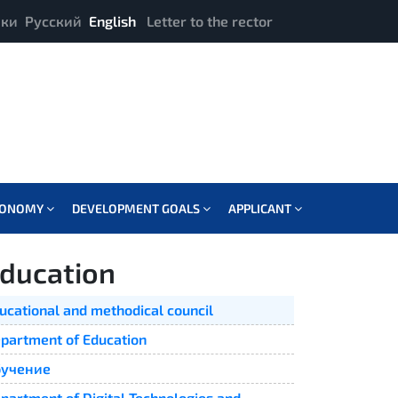
ики
Русский
English
Letter to the rector
CONOMY
DEVELOPMENT GOALS
APPLICANT
ducation
ucational and methodical council
partment of Education
учение
partment of Digital Technologies and