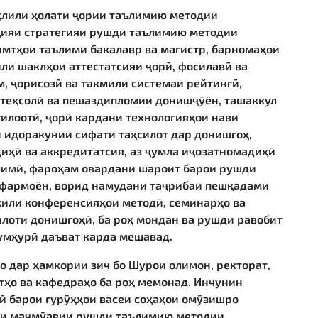
ҳлили ҳолати ҷории таълимию методии
аҳияи стратегияи рушди таълимию методии
амтҳои таълими бакалавр ва магистр, барномаҳои
или шаклҳои аттестатсияи ҷорӣ, фосилавӣ ва
, ҷорисозӣ ва такмили системаи рейтингӣ,
стеҳсолӣ ва пешаздипломии донишҷӯён, ташаккул
илоотӣ, ҷорӣ кардани технологияҳои нави
 идоракунии сифати таҳсилот дар донишгоҳ,
иҳӣ ва аккредитатсия, аз ҷумла иҷозатномадиҳӣ
лимӣ, фароҳам овардани шароит барои рушди
рфармоён, ворид намудани таҷрибаи пешқадами
кили конференсияҳои методӣ, семинарҳо ва
лоти донишгоҳӣ, ба роҳ мондан ва рушди равобит
умҳурӣ даъват карда мешавад.
 дар ҳамкории зич бо Шурои олимон, ректорат,
тҳо ва кафедраҳо ба роҳ мемонад. Инчунин
 барои гурӯҳҳои васеи соҳаҳои омӯзишро
каи маҷмӯавии рушди таълимию методии