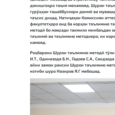
донишгоҳро таҳия менамояд. Шурои таъл
гурӯҳҳои ташаббускори доимӣ ва муваққа
таъсис диҳад. Натиҷаҳои Комиссияи атте
факултетҳоро оид ба корҳои таълимию т
методӣ бо мақсади такмили минбаъдаи он
таълимӣ ва таълимию методиеро, ки кор
намояд.
Роҳбарони Шурои таълимию методӣ тӯли с
И.Т., Одиназода Б.Н., Гадоев С.А., Саидзод
айни замон раисии Шурои таълимию мето
котиби шуро Назиров Я.Г мебошад.