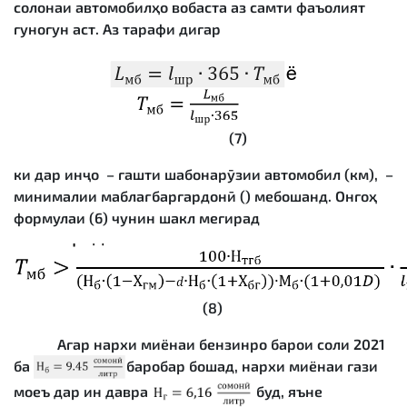
солонаи автомобилҳо вобаста аз самти фаъолият
гуногун аст. Аз тарафи дигар
(7)
ки дар инҷо – гашти шабонарӯзии автомобил (км), –
минималии маблағбаргардонӣ () мебошанд. Онгоҳ
формулаи (6) чунин шакл мегирад
(8)
Агар нархи миёнаи бензинро барои соли 2021
ба
баробар бошад, нархи миёнаи гази
моеъ дар ин давра
буд, яъне