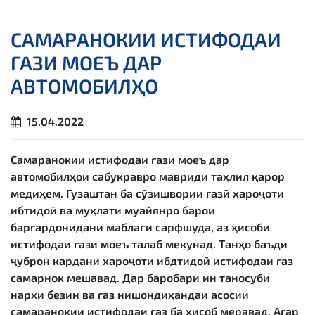
САМАРАНОКИИ ИСТИФОДАИ
ГАЗИ МОЕЪ ДАР
АВТОМОБИЛҲО
15.04.2022
Самаранокии истифодаи гази моеъ дар
автомобилҳои сабукравро мавриди таҳлил қарор
медиҳем. Гузаштан ба сӯзишвории газӣ хароҷоти
ибтидоӣ ва муҳлати муайянро барои
баргардонидани маблағи сарфшуда, аз ҳисоби
истифодаи гази моеъ талаб мекунад. Танҳо баъди
ҷуброн кардани хароҷоти ибдтидоӣ истифодаи газ
самарнок мешавад. Дар баробари ин таносуби
нархи безин ва газ нишондиҳандаи асосии
самаранокии истифодаи газ ба ҳисоб меравад. Агар