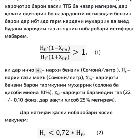
хароҷотро барои васли ТГБ ба назар нагирем, дар
ҳолати одитарин бо назардошти истифодаи бензин
барои дар ибтидо гарм кардани муҳаррик ва зиёд
будани хароҷоти газ аз чунин нобаробарӣ истифода
мебарем.
, (1)
ки дар инҷо
– нархи бензин (Сомонӣ/литр ),
–
нархи гази моеъ (Сомонӣ/литр),
- хароҷоти
бензин барои гармкунии муҳаррик (солона ба
ҳисоби миёна 10%),
-хароҷоти барзиёдии газ (22
+/- 0.10 фоиз, дар вақти ҳисоб 25% мегирем).
Дар натиҷаи ҳалли нобаробарӣ ҳосил
мекунем:
, (2)