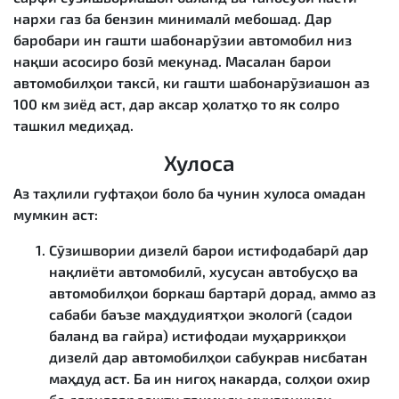
нархи газ ба бензин минималӣ мебошад. Дар
баробари ин гашти шабонарӯзии автомобил низ
нақши асосиро бозӣ мекунад. Масалан барои
автомобилҳои таксӣ, ки гашти шабонарӯзиашон аз
100 км зиёд аст, дар аксар ҳолатҳо то як солро
ташкил медиҳад.
Хулоса
Аз таҳлили гуфтаҳои боло ба чунин хулоса омадан
мумкин аст:
Сӯзишвории дизелӣ барои истифодабарӣ дар
нақлиёти автомобилӣ, хусусан автобусҳо ва
автомобилҳои боркаш бартарӣ дорад, аммо аз
сабаби баъзе маҳдудиятҳои экологӣ (садои
баланд ва ғайра) истифодаи муҳаррикҳои
дизелӣ дар автомобилҳои сабукрав нисбатан
маҳдуд аст. Ба ин нигоҳ накарда, солҳои охир