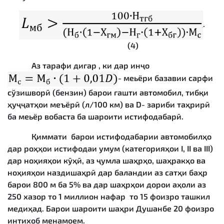
.
(4)
Аз тарафи дигар , ки дар инҷо
- меьёри базавии сарфи
сўзишворӣ (бензин) барои гашти автомобил, тибқи
ҳуҷҷатҳои меъёрӣ (л/100 км) ва D- зариби таҳрирӣ
ба меьёр вобаста ба шароити истифодабарӣ.
Қиммати барои истифодабарии автомобилҳо
дар роҳҳои истифодаи умум (категорияҳои I, II ва III)
дар ноҳияҳои кӯҳӣ, аз ҷумла шаҳрҳо, шаҳракҳо ва
ноҳияҳои наздишаҳрӣ дар баландии аз сатҳи баҳр
барои 800 м ба 5% ва дар шаҳрҳои дорои аҳоли аз
250 хазор то 1 миллион нафар то 15 фоизро ташкил
медиҳад. Барои шароити шаҳри Душанбе 20 фоизро
интихоб менамоем.