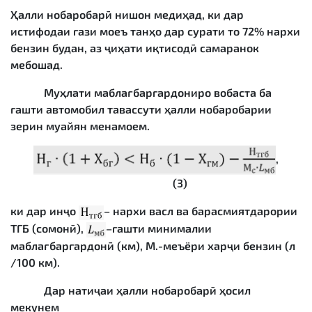
Ҳалли нобаробарӣ нишон медиҳад, ки дар
истифодаи гази моеъ танҳо дар сурати то 72% нархи
бензин будан, аз ҷиҳати иқтисодӣ самаранок
мебошад.
Муҳлати маблағбаргардониро вобаста ба
гашти автомобил тавассути ҳалли нобаробарии
зерин муайян менамоем.
,
(3)
ки дар инҷо
– нархи васл ва барасмиятдарории
ТГБ (сомонӣ),
–гашти минималии
маблағбаргардонӣ (км), М.-меъёри харҷи бензин (л
/100 км).
Дар натиҷаи ҳалли нобаробарӣ ҳосил
мекунем