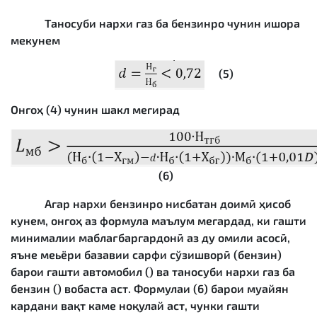
Таносуби нархи газ ба бензинро чунин ишора
мекунем
(5)
Онгоҳ (4) чунин шакл мегирад
(6)
Агар нархи бензинро нисбатан доимӣ ҳисоб
кунем, онгоҳ аз формула маълум мегардад, ки гашти
минималии маблағбаргардонӣ аз ду омили асосӣ,
яъне меьёри базавии сарфи сўзишворӣ (бензин)
барои гашти автомобил () ва таносуби нархи газ ба
бензин () вобаста аст. Формулаи (6) барои муайян
кардани вақт каме ноқулай аст, чунки гашти