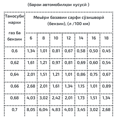
(барои автомобилҳои хусусӣ )
Таносуби
М
еьёри базавии сарфи сўзишворӣ
нархи
(бензин), (л /100 км)
газ ба
6
8
10
12
14
16
18
бензин
0,6
1,34
1,01
0,81
0,67
0,58
0,50
0,45
0,62
1,61
1,21
0,97
0,81
0,69
0,60
0,54
0,64
2,01
1,51
1,21
1,01
0,86
0,75
0,67
0,66
2,68
2,01
1,61
1,34
1,15
1,01
0,89
0,68
4,03
3,02
2,42
2,01
1,73
1,51
1,34
0,7
8,05
6,04
4,83
4,03
3,45
3,02
2,68