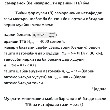
самаранок (бе назардошти арзиши ТГБ) буд.
Тибқи формулаи (8) самаранокии истифодаи
гази моеъро нисбат ба бензин бо шартҳои ибтидоии
зерин муайян менамоем:
нархи бензин,
;
арзиши ТГБ
;
меьёри базавии сарфи сўзишворӣ (бензин) барои
гашти автомобил дар ҳудуди
(л /100 км);
таносуби нархи газ ба бензин дар ҳудуди
гашти шабонарӯзии автомобил,
(барои
автомобилҳои хусусӣ) ва
(барои
автомобилҳои такси.
Ҷадвал
Муҳлати минималии маблағбаргардонӣ баъди васли
ТГБ ва истифодаи гази моеъ ()