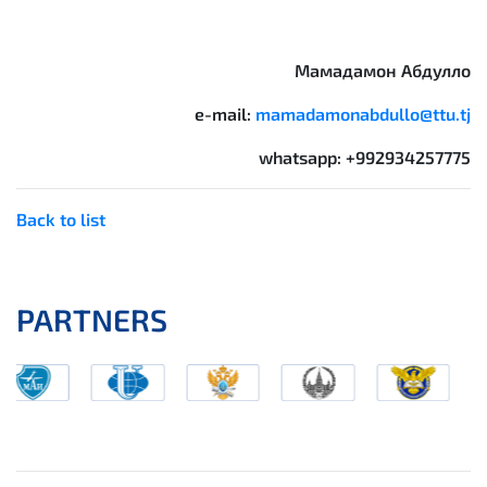
Мамадамон Абдулло
e-mail:
mamadamonabdullo@ttu.tj
whatsapp: +992934257775
Back to list
PARTNERS