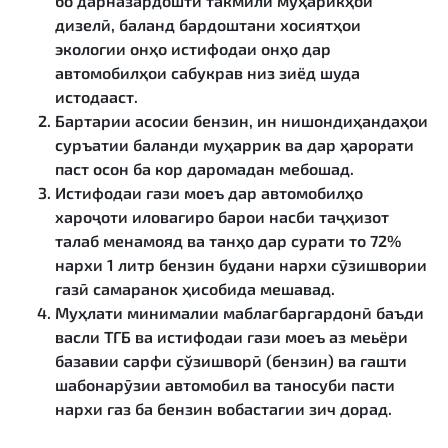
бо дарназардошти такмили муҳарикҳои
дизелӣ, баланд бардоштани хосиятҳои
экологии онҳо истифодаи онҳо дар
автомобилҳои сабукрав низ зиёд шуда
истодааст.
Бартарии асосии бензин, ин нишондиҳандаҳои
суръатии баланди муҳаррик ва дар ҳарорати
паст осон ба кор даромадан мебошад.
Истифодаи гази моеъ дар автомобилҳо
хароҷоти иловагиро барои насби таҷҳизот
талаб менамояд ва танҳо дар сурати то 72%
нархи 1 литр бензин будани нархи сӯзишвории
газӣ самаранок ҳисобида мешавад.
Муҳлати минималии маблағбаргардонӣ баъди
васли ТГБ ва истифодаи гази моеъ аз меьёри
базавии сарфи сўзишворӣ (бензин) ва гашти
шабонарӯзии автомобил ва таносуби пасти
нархи газ ба бензин вобастагии зич дорад.