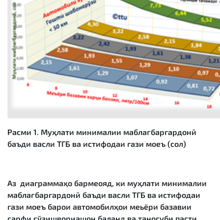
Расми 1. Муҳлати минималии маблағбаргардонӣ
баъди васли ТГБ ва истифодаи гази моеъ (сол)
Аз диаграммаҳо бармеояд, ки муҳлати минималии
маблағбаргардонӣ баъди васли ТГБ ва истифодаи
гази моеъ барои автомобилҳои меьёри базавии
сарфи сўзишвориашон баланд ва таносуби пасти