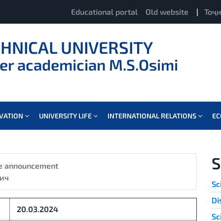
Educational portal
Old website
|
Тоҷ
CHNICAL UNIVERSITY
er academician M.S.Osimi
OVATION
UNIVERSITY LIFE
INTERNATIONAL RELATIONS
E
S
e announcement
ич
Sc
Di
20.03.2024
Sc