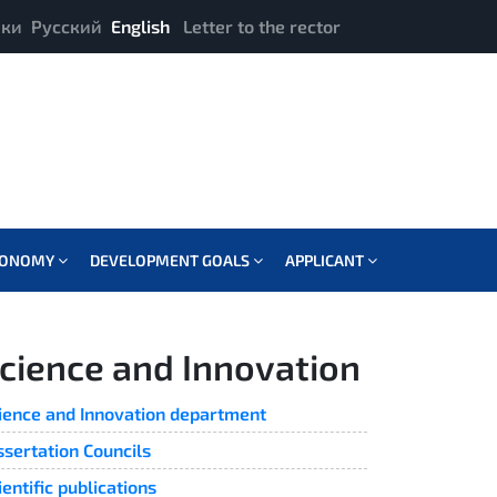
ики
Русский
English
Letter to the rector
CONOMY
DEVELOPMENT GOALS
APPLICANT
cience and Innovation
ience and Innovation department
ssertation Councils
ientific publications