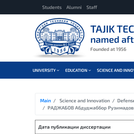
Students
Alumni
Staff
TAJIK TE
named aft
Founded at 1956
UNIVERSITY
EDUCATION
SCIENCE AND INN
Main
Science and Innovation
Defens
РАДЖАБОВ Абдуджаббор Рузимадов
Дата публикации диссертации