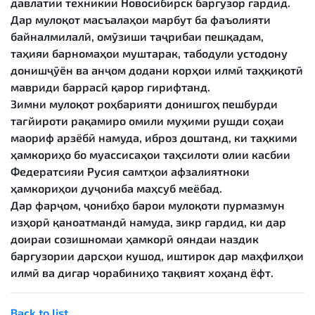
давлатии техникии Новосибирск баргузор гардид.
Дар мулоқот масъалаҳои марбут ба фаъолияти
байналмилалӣ, омӯзиши таҷрибаи пешқадам,
таҳияи барномаҳои муштарак, табодули устодону
донишҷӯён ва анҷом додани корҳои илмӣ таҳқиқотӣ
мавриди баррасӣ қарор гирифтанд.
Зимни мулоқот роҳбарияти донишгоҳ пешбурди
тағйироти рақамиро омили муҳими рушди соҳаи
маориф арзёбӣ намуда, иброз доштанд, ки таҳкими
ҳамкориҳо бо муассисаҳои таҳсилоти олии касбии
Федератсияи Русия самтҳои афзалиятноки
ҳамкориҳои дуҷониба маҳсуб меёбад.
Дар фарҷом, ҷонибҳо барои мулоқоти пурмазмун
изҳорӣ қаноатмандӣ намуда, зикр гардид, ки дар
доираи созишномаи ҳамкорӣ ояндаи наздик
баргузории дарсҳои кушод, иштирок дар маҳфилҳои
илмӣ ва дигар чорабиниҳо тақвият хоҳанд ёфт.
Back to list