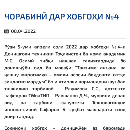
ЧОРАБИНӢ ДАР ХОБГОҲИ №4
08.04.2022
Рӯзи 5-уми апрели соли 2022 дар хобгоҳи №4-и
Донишгоҳи техникии Тоҷикистон ба номи академик
М.С. Осимӣ тибқи нақшаи таҳиягардида бо
донишҷӯён оид ба мавзӯи “Танзими анъана ва
ҷашну маросимҳо – омили асосии беҳдошти сатҳи
зиндагии мардум” бо иштироки кормандони шуъбаи
ташкилию тарбиявӣ – Раҳимова С.С., дотсенти
кафедраи ТМваТИП – Равшанов Д.Ч., муовини декан
оид ва тарбияи факултети Технологияҳои
инноватсионӣ Сафаров Б. суҳбат-машварати озод
доир гардид.
Сокинони хобгоҳ – донишҷӯён аз баромади