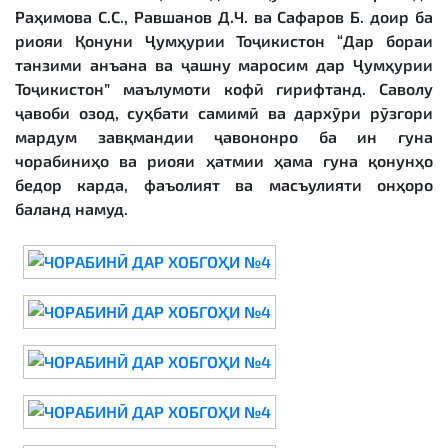
Раҳимова С.С., Равшанов Д.Ч. ва Сафаров Б. доир ба
риояи Қонуни Ҷумҳурии Тоҷикистон “Дар бораи
танзими анъана ва ҷашну маросим дар Ҷумҳурии
Тоҷикистон” маълумоти кофӣ гирифтанд. Саволу
ҷавоби озод, суҳбати самимӣ ва дархӯри рӯзгори
мардум завқмандии ҷавононро ба ин гуна
чорабиниҳо ва риояи ҳатмии ҳама гуна қонунҳо
бедор карда, фаъолият ва масъулияти онҳоро
баланд намуд.