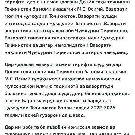
гирифта, дар он намояндагони Донишгоҳи техникии
Тоҷикистон ба номи академик М.С. Осимӣ, Вазорати
молияи Ҷумҳурии Тоҷикистон, Вазорати рушди
иқтисод ва савдои Ҷумҳурии Тоҷикистон, Вазорати
энергетика ва захираҳои оби Ҷумҳурии Тоҷикистон,
Вазорати саноат ва технологияҳои нави Ҷумҳурии
Тоҷикистон ва дигар намояндагони Вазорати
нақлиёти Ҷумҳурии Тоҷикистон иштирок намуданд.
Дар ҷаласаи мазкур тасмим гирифта шуд, ки дар
Донишгоҳи техникии Тоҷикистон ба номи академик
М.С. Осимӣ гурӯҳи корӣ аз ҳисоби намояндагони
муассисаҳои илмию тадқиқотӣ ва вазоратҳои
болозикр таъсис дода шуда, доир ба нишондиҳандаи
асосии Барномаи рушди нақлиёти барқӣ дар
Ҷумҳурии Тоҷикистон барои солҳои 2022-2026
таҳлили воқеӣ гузаронида шавад.
Дар ин робита ба аъзоёни комиссия вазифа ва
супоришҳои зарурӣ супорида шуд. Дар назар аст, ки