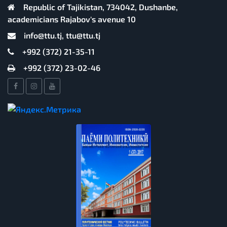
Republic of Tajikistan, 734042, Dushanbe,
academicians Rajabov's avenue 10
info@ttu.tj, ttu@ttu.tj
+992 (372) 21-35-11
+992 (372) 23-02-46