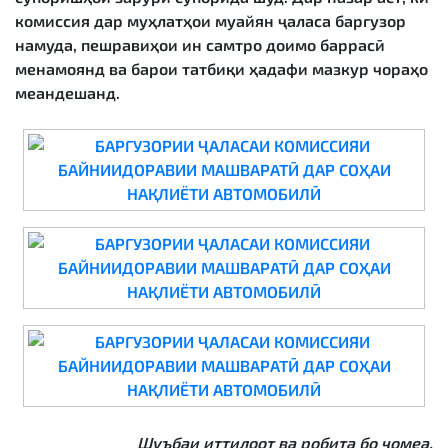
комиссия дар муҳлатҳои муайян ҷаласа баргузор
намуда, пешравиҳои ин самтро доимо баррасӣ
менамоянд ва барои татбиқи ҳадафи мазкур чораҳо
меандешанд.
Шуъбаи иттилоот ва робита бо ҷомеа.