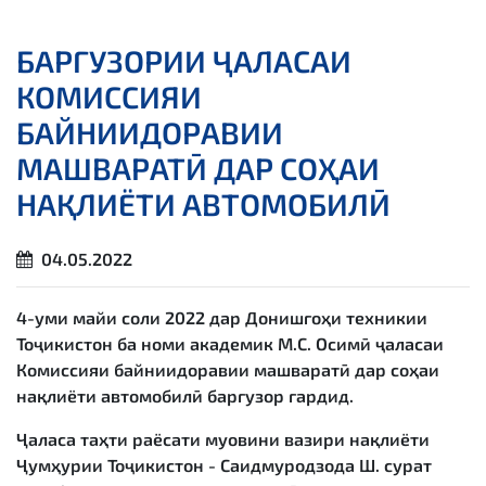
БАРГУЗОРИИ ҶАЛАСАИ
КОМИССИЯИ
БАЙНИИДОРАВИИ
МАШВАРАТӢ ДАР СОҲАИ
НАҚЛИЁТИ АВТОМОБИЛӢ
04.05.2022
4-уми майи соли 2022 дар Донишгоҳи техникии
Тоҷикистон ба номи академик М.С. Осимӣ ҷаласаи
Комиссияи байниидоравии машваратӣ дар соҳаи
нақлиёти автомобилӣ баргузор гардид.
Ҷаласа таҳти раёсати муовини вазири нақлиёти
Ҷумҳурии Тоҷикистон - Саидмуродзода Ш. сурат