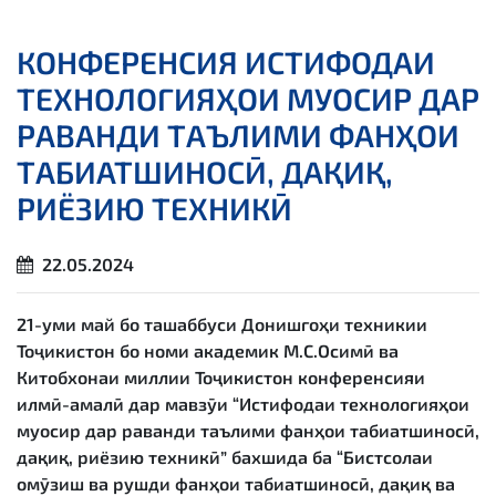
КОНФЕРЕНСИЯ ИСТИФОДАИ
ТЕХНОЛОГИЯҲОИ МУОСИР ДАР
РАВАНДИ ТАЪЛИМИ ФАНҲОИ
ТАБИАТШИНОСӢ, ДАҚИҚ,
РИЁЗИЮ ТЕХНИКӢ
22.05.2024
21-уми май бо ташаббуси Донишгоҳи техникии
Тоҷикистон бо номи академик М.С.Осимӣ ва
Китобхонаи миллии Тоҷикистон конференсияи
илмӣ-амалӣ дар мавзӯи “Истифодаи технологияҳои
муосир дар раванди таълими фанҳои табиатшиносӣ,
дақиқ, риёзию техникӣ” бахшида ба “Бистсолаи
омӯзиш ва рушди фанҳои табиатшиносӣ, дақиқ ва