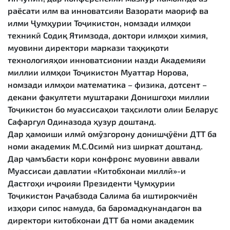
раёсати илм ва инноватсияи Вазорати маориф ва
илми Ҷумҳурии Тоҷикистон, номзади илмҳои
техникӣ Содиқ Ятимзода, доктори илмҳои химия,
муовини директори маркази таҳқиқоти
технологияҳои инноватсионии назди Академияи
миллии илмҳои Тоҷикистон Муаттар Норова,
номзади илмҳои математика – физика, дотсент –
декани факултети муштараки Донишгоҳи миллии
Тоҷикистон бо муассисаҳои таҳсилоти олии Беларус
Сафаргул Одиназода ҳузур доштанд.
Дар ҳамоиши илмӣ омӯзгорону донишҷӯёни ДТТ ба
номи академик М.С.Осимӣ низ ширкат доштанд.
Дар ҷамъбасти кори конфронс муовини аввали
Муассисаи давлатии «Китобхонаи миллӣ»-и
Дастгоҳи иҷроияи Президенти Ҷумҳурии
Тоҷикистон Раҷабзода Салима ба иштирокчиён
изҳори сипос намуда, ба баромадкунандагон ва
директори китобхонаи ДТТ ба номи академик