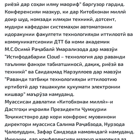
риёзӣ дар соҳаи илму маориф” баргузор гардид.
Конференсияи мазкур, ки дар Китобхонаи миллӣ
доир шуд, номзади илмҳои техникӣ, дотсент,
мудири кафедраи системаҳои автоматонии
идоракунии факултети технологияҳои иттилоотӣ ва
коммуникатсионии ДТТ ба номи академик
М.С.Осимӣ Раҷабалӣ Умарализода дар мавзӯи
“Истифодабарии Cloud – технология дар раванди
таълими фанҳои табиатшиносӣ, дақиқ, риёзӣ ва
техникӣ” ва Саидаҳмад Нарзуллоев дар мавзӯи
“Раванди татбиқи технологияҳои иттилоотию
иртиботӣ дар ташаккули ҳукумати электронии
кишвар” маърӯза намуданд.
Муассисаи давлатии «Китобхонаи миллӣ»-и
Дастгоҳи иҷроияи Президенти Ҷумҳурии
Тоҷикистонро дар кори конфронс муовинони
директори муассиса Салима Раҷабзода, Нурзода
Ҷалолуддин, Зафар Саидзода намояндагӣ намуданд.
Инчунин, дар конференсияи мазкур намоянда аз