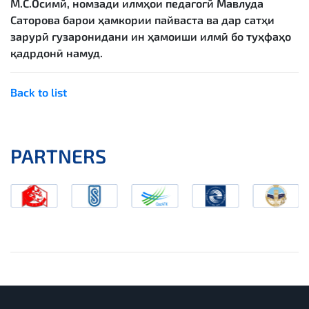
М.С.Осимӣ, номзади илмҳои педагогӣ Мавлуда
Саторова барои ҳамкории пайваста ва дар сатҳи
зарурӣ гузаронидани ин ҳамоиши илмӣ бо туҳфаҳо
қадрдонӣ намуд.
Back to list
PARTNERS