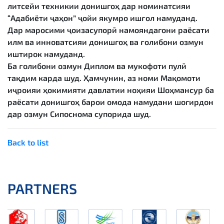
литсейи техникии донишгоҳ дар номинатсияи
“Адабиёти ҷаҳон” ҷойи якумро ишғол намуданд.
Дар маросими ҷоизасупорӣ намояндагони раёсати
илм ва инноватсияи донишгоҳ ва ғолибони озмун
иштирок намуданд.
Ба ғолибони озмун Диплом ва мукофоти пулӣ
тақдим карда шуд. Ҳамчунин, аз номи Мақомоти
иҷроияи ҳокимияти давлатии ноҳияи Шоҳмансур ба
раёсати донишгоҳ барои омода намудани шогирдон
дар озмун Сипоснома супорида шуд.
Back to list
PARTNERS