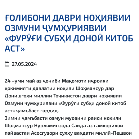
ҒОЛИБОНИ ДАВРИ НОҲИЯВИИ
ОЗМУНИ ҶУМҲУРИЯВИИ
«ФУРӮҒИ СУБҲИ ДОНОӢ КИТОБ
АСТ»
27.05.2024
24 –уми май аз ҷониби Мақомоти иҷроияи
ҳокимияти давлатии ноҳияи Шоҳмансур дар
Донишгоҳи миллии Тоҷикистон даври ноҳиявии
Озмуни ҷумҳуриявии «Фурӯғи субҳи доноӣ китоб
аст» ҷамъбаст гардид.
Зимни ҷамъбасти озмун муовини раиси ноҳияи
Шоҳмансур Нурляминзода Саида аз ғамхориҳои
пайвастаи Асосгузори сулҳу ваҳдати миллӣ-Пешвои