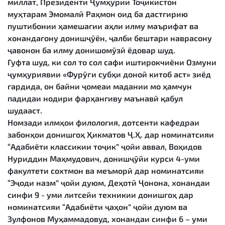
миллат, Президенти Ҷумҳурии Тоҷикистон
муҳтарам Эмомалӣ Раҳмон оид ба дастгирию
пуштибонии ҳамешагии аҳли илму маърифат ва
хонандагону донишҷӯён, ҷалби бештари наврасону
ҷавонон ба илму донишомӯзӣ ёдовар шуд.
Гуфта шуд, ки сол то сол сафи иштирокчиёни Озмуни
ҷумҳуриявии «Фурӯғи субҳи доноӣ китоб аст» зиёд
гардида, он байни ҷомеаи мадании мо ҳамчун
падидаи нодири фарҳангиву маънавӣ қабул
шудааст.
Номзади илмҳои филология, дотсенти кафедраи
забонҳои донишгоҳ Ҳикматов Ҷ.Ҳ. дар номинатсияи
“Адабиёти классикии тоҷик” ҷойи аввал, Воҳидов
Нуриддин Маҳмудович, донишҷӯйи курси 4-уми
факултети сохтмон ва меъморӣ дар номинатсияи
“Эҷоди назм” ҷойи дуюм, Деҳотӣ Ҷонона, хонандаи
синфи 9 - уми литсейи техникии донишгоҳ дар
номинатсияи “Адабиёти ҷаҳон” ҷойи дуюм ва
Зулфонов Муҳаммадовуд, хонандаи синфи 6 – уми