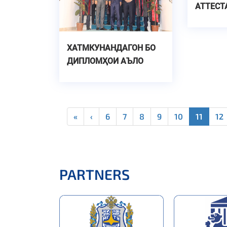
АТТЕСТ
УНВОНҶ
ДОКТО
ДОНИШ
ХАТМКУНАНДАГОН БО
ДИПЛОМҲОИ АЪЛО
САЗОВОР ГАРДИДАНД
«
‹
6
7
8
9
10
11
12
PARTNERS