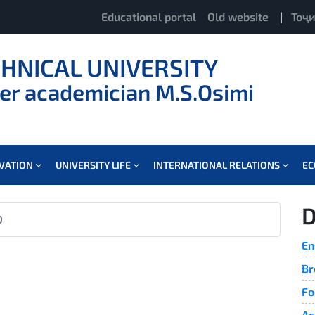
Educational portal
Old website
|
Тоҷ
CHNICAL UNIVERSITY
er academician M.S.Osimi
OVATION
UNIVERSITY LIFE
INTERNATIONAL RELATIONS
E
D
0
En
Br
Fo
Ac