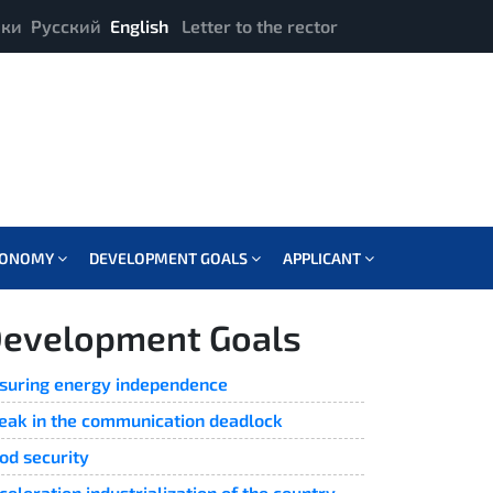
ики
Русский
English
Letter to the rector
CONOMY
DEVELOPMENT GOALS
APPLICANT
evelopment Goals
suring energy independence
eak in the communication deadlock
od security
celeration industrialization of the country