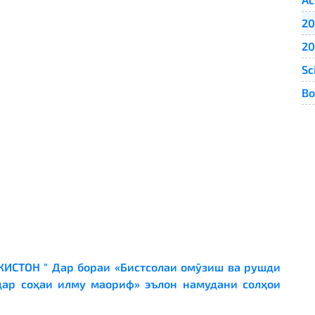
20
20
Sc
Bo
ИСТОН "
Дар бораи «Бистсолаи омӯзиш ва рушди
дар соҳаи илму маориф» эълон намудани солҳои