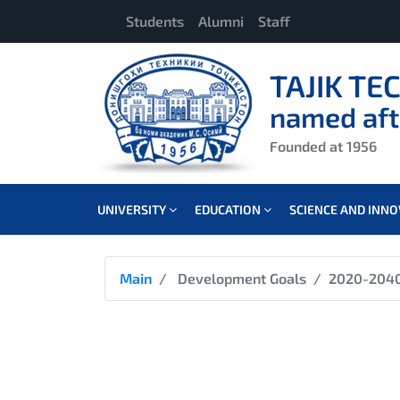
Students
Alumni
Staff
TAJIK TE
named aft
Founded at 1956
UNIVERSITY
EDUCATION
SCIENCE AND INN
Main
Development Goals
2020-204