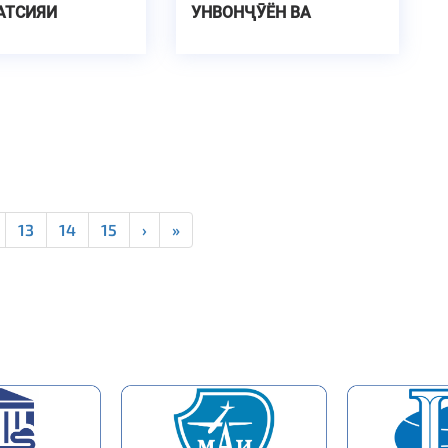
АТСИЯИ
УНВОНҶӮЁН ВА
ӮЁН ВА
ДОКТОРАНТОН
РАНТОНИ
ГОҲ
13
14
15
›
»