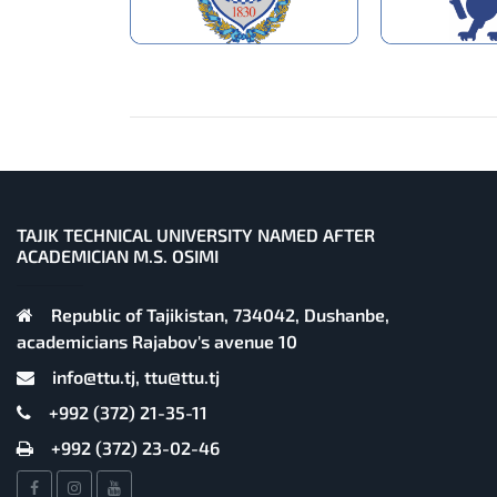
TAJIK TECHNICAL UNIVERSITY NAMED AFTER
ACADEMICIAN M.S. OSIMI
Republic of Tajikistan, 734042, Dushanbe,
academicians Rajabov's avenue 10
info@ttu.tj, ttu@ttu.tj
+992 (372) 21-35-11
+992 (372) 23-02-46