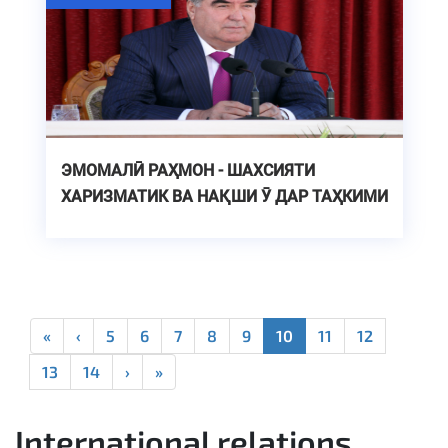
ЭМОМАЛӢ РАҲМОН - ШАХСИЯТИ
ХАРИЗМАТИК ВА НАҚШИ Ӯ ДАР ТАҲКИМИ
ДАВЛАТДОРИИ ТОҶИКИСТОН
«
‹
5
6
7
8
9
10
11
12
13
14
›
»
International relations