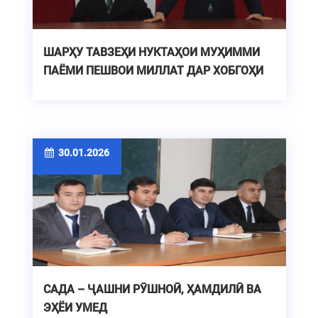
ШАРҲУ ТАВЗЕҲИ НУКТАҲОИ МУҲИММИ
ПАЁМИ ПЕШВОИ МИЛЛАТ ДАР ХОБГОҲИ
ДТТ
30.01.2026
САДА – ҶАШНИ РӮШНОӢ, ҲАМДИЛӢ ВА
ЭҲЁИ УМЕД