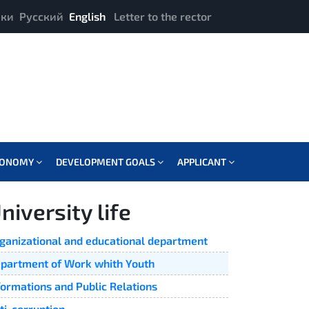
ики
Русский
English
Letter to the rector
CONOMY
DEVELOPMENT GOALS
APPLICANT
niversity life
ganizational and educational department
partment of Work whith Youth
formations and Public Relations
ti-corruption