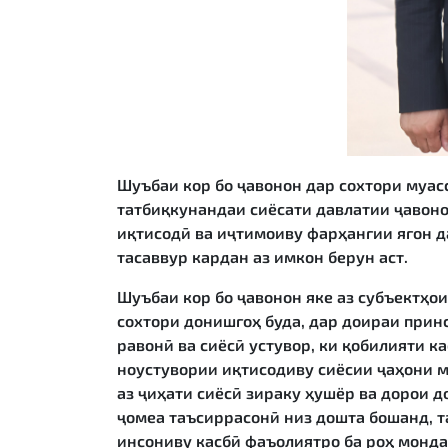
Шуъбаи кор бо ҷавонон дар сохтори муас
татбиқкунандаи сиёсати давлатии ҷавоно
иқтисодӣ ва иҷтимоиву фарҳангии ягон 
тасаввур кардан аз имкон берун аст.
Шуъбаи кор бо ҷавонон яке аз субъектҳо
сохтори донишгоҳ буда, дар доираи прин
равонӣ ва сиёсӣ устувор, ки қобилияти к
ноустувории иқтисодиву сиёсии ҷаҳони м
аз ҷиҳати сиёсӣ зираку ҳушёр ва дорои д
ҷомеа таъсиррасонӣ низ дошта бошанд, 
инсониву касбӣ фаъолиятро ба роҳ монда