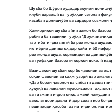
Шуъба бо Шӯрои худидоракунии донишҷӯё
клуби варзишӣ ва гурӯҳҳои сегонаи факул
касабаи донишҷӯён ва сардори созмони 
Ҳамкориҳои шуъба айни замон бо Вазора
робита ба ташкили гурӯҳи “Дружиначиҳои
тартиботи ҷамъиятӣ ба роҳ монда шудаас
ихтиёрии донишгоҳ дар ҳайати 60 нафар
роҳ монда шуда, кормандон ва донишҷӯё
ва туҳфаҳои Вазорати корҳои дохилӣ қа
Вазифаҳои шуъбаи кор бо ҷавонон аз ишт
соҳаи фавонон ва саҳмгузорӣ дар амали
«Дар бораи ҷавонон ва сиёсати давлатии
ҳуқуқӣ ва локалии муассисаҳои таҳсилот
ва таъмини иҷрои онҳо, амалӣ намудани
ваколатдори давлатӣ дар соҳаи кор бо ҷ
пешниҳоди ҳисобот аз натиҷаи он, иштир