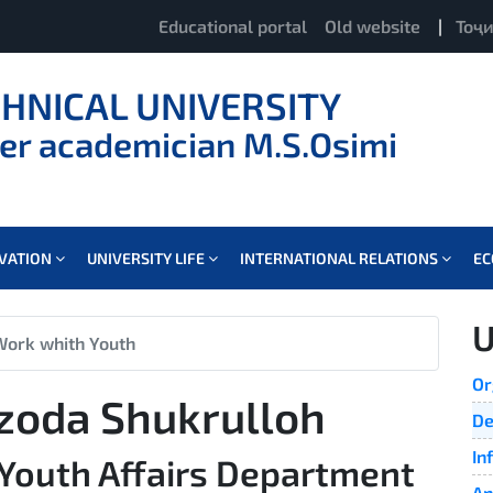
Educational portal
Old website
|
Тоҷ
CHNICAL UNIVERSITY
er academician M.S.Osimi
OVATION
UNIVERSITY LIFE
INTERNATIONAL RELATIONS
E
U
Work whith Youth
Or
zoda Shukrulloh
De
In
 Youth Affairs Department
An