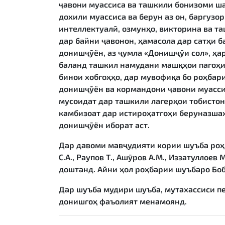
ҷавони муассиса ва ташкили бонизоми ша
дохили муассиса ва берун аз он, баргуз
интеллектуалӣ, озмунҳо, викторина ва 
дар байни ҷавонон, ҳамасола дар сатҳи 
донишҷӯён, аз ҷумла «Донишҷӯи сол», ҳа
баланд ташкил намудани машқҳои пагоҳи
бинои хобгоҳҳо, дар мувофиқа бо роҳбар
донишҷӯён ва кормандони ҷавони муасси
мусоидат дар ташкили лагерҳои тобистон
камбизоат дар истироҳатгоҳи беруназша
донишҷӯён иборат аст.
Дар давоми мавҷудияти кории шуъба роҳб
С.А., Раупов Т., Ашӯров А.М., Иззатуллоев 
доштанд. Айни ҳол роҳбарии шуъбаро Боб
Дар шуъба мудири шуъба, мутахассиси п
донишгоҳ фаъолият менамоянд.