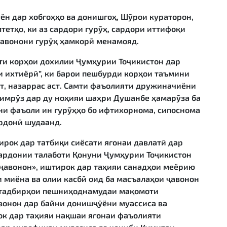
н дар хобгоҳҳо ва донишгоҳ, Шӯрои кураторон,
тетҳо, ки аз сардори гурӯҳ, сардори иттифоқи
ҷавонони гурӯҳ ҳамкорӣ менамояд.
ти корҳои дохилии Ҷумҳурии Тоҷикистон дар
 ихтиёрӣ”, ки барои пешбурди корҳои таъмини
т, назаррас аст. Самти фаъолияти дружиначиёни
 имрӯз дар ду ноҳияи шаҳри Душанбе ҳамарӯза ба
ни фаъоли ин гурӯҳҳо бо ифтихорнома, сипоснома
дрдонӣ шудаанд.
ирок дар татбиқи сиёсати ягонаи давлатӣ дар
гардонии талаботи Қонуни Ҷумҳурии Тоҷикистон
 ҷавонон», иштирок дар таҳияи санадҳои меёрию
и миёна ва олии касбӣ оид ба масъалаҳои ҷавонон
 тадбирҳои пешниҳоднамудаи мақомоти
авонон дар байни донишҷӯёни муассиса ва
ок дар таҳияи нақшаи ягонаи фаъолияти