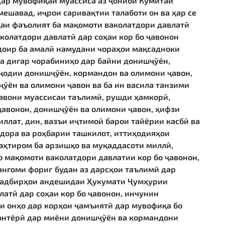
дар мувофиқаи муассиса аз ҷониби Кумитаи
мешавад, иҷрои саривақтии талаботи он ва ҳар се
ҷаи фаъолият ба мақомоти ваколатдори давлатӣ
аколатдори давлатӣ дар соҳаи кор бо ҷавонон
доир ба амалӣ намудани чораҳои мақсадноки
 дигар чорабиниҳо дар байни донишҷӯён,
ҷодии донишҷӯён, кормандон ва олимони ҷавон,
ӯён ва олимони ҷавон ва ба ин васила танзими
вони муассисаи таълимӣ, рушди ҳамкорӣ,
ҷавонон, донишҷӯён ва олимони ҷавон, ҳифзи
ллат, дин, вазъи иҷтимоӣ барои тайёрии касбӣ ва
идора ва роҳбарии ташкилот, иттиҳодияҳои
эҳтиром ба арзишҳо ва муқаддасоти миллӣ,
 мақомоти ваколатдори давлатии кор бо ҷавонон,
нгоми фориғ будан аз дарсҳои таълимӣ дар
 тадбирҳои андешидаи Ҳукумати Ҷумҳурии
латӣ дар соҳаи кор бо ҷавонон, инчунин
и онҳо дар корҳои ҷамъиятӣ дар мувофиқа бо
онтёрӣ дар миёни донишҷӯён ва кормандони