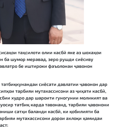
сисаҳои таҳсилоти олии касбӣ яке аз шохаҳои
н ба шумор меравад, зеро рушди сиёсиву
давлатро бе иштироки фаъолонаи ҷавонон
и татбиқкунандаи сиёсати давлатии ҷавонон дар
сипҳои тарбияи мутахассисони аз ҷиҳати касбӣ,
асбии худро дар шароити гуногунии моликият ва
уосир татбиқ карда тавонанд, тарбияи ҷавонони
ониши сатҳи баланди касбӣ, ки қобилияти ба
тарбияи мутахассисони дорои ахлоқи ҳамидаи
аст: