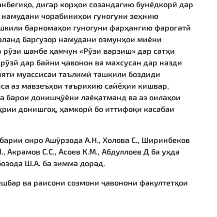
нбегиҳо, дигар корҳои созандагию бунёдкорӣ дар
ор намудани чорабиниҳои гуногуни зеҳнию
ташкили барномаҳои гуногуни фарҳангию фароғатӣ
баланд баргузор намудани озмунҳои миёни
р рӯзи шанбе ҳамчун «Рӯзи варзиш» дар сатҳи
рӯзӣ дар байни ҷавонон ва махсусан дар назди
ияти муассисаи таълимӣ ташкили боздиди
са аз мавзеъҳои таърихию сайёҳии кишвар,
а барои донишҷӯёни лаёқатманд ва аз оилаҳои
ҳрии донишгоҳ, ҳамкорӣ бо иттифоқи касабаи
арии онро Ашӯрзода А.Н., Холова С., Ширинбеков
М., Акрамов С.С., Асоев К.М., Абдуллоев Д ба уҳда
озода Ш.А. ба зимма дорад.
ешбар ва раисони созмони ҷавонони факултетҳои