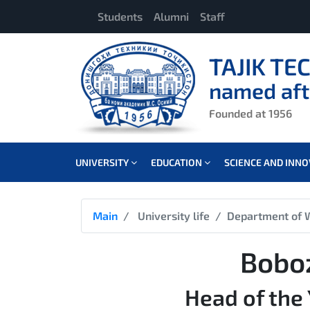
Students
Alumni
Staff
TAJIK TE
named aft
Founded at 1956
UNIVERSITY
EDUCATION
SCIENCE AND INN
Main
University life
Department of 
Bobo
Head of the