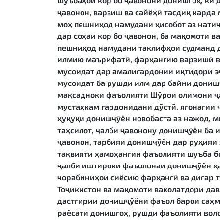
шуъбаҳои кор бо ҷавонони донишгоҳ, ки 
ҷавонон, варзиш ва сайёҳӣ тасдиқ карда 
моҳ пешниҳод намудани ҳисобот аз нати
дар соҳаи кор бо ҷавонон, ба мақомоти в
пешниҳод намудани таклифҳои судманд 
илмию маърифатӣ, фарҳангию варзишӣ ва
мусоидат дар амалигардонии иқтидори э
мусоидат ба рушди илм дар байни донишҷ
мақсадноки фаъолияти Шӯрои олимони ҷа
мустаҳкам гардонидани дӯстӣ, ягонагии 
ҳуқуқи донишҷӯён новобаста аз нажод, ми
таҳсилот, ҷалби ҷавонону донишҷӯён ба 
ҷавонон, тарбияи донишҷӯён дар руҳияи 
тақвияти ҳамоҳангии фаъолияти шуъба бо
ҷалби иштироки фаъолонаи донишҷӯён ҳа
чорабиниҳои сиёсию фарҳангӣ ва дигар
Тоҷикистон ва мақомоти ваколатдори дав
дастгирии донишҷӯёни фаъол барои саҳм
раёсати донишгоҳ, рушди фаъолияти вол