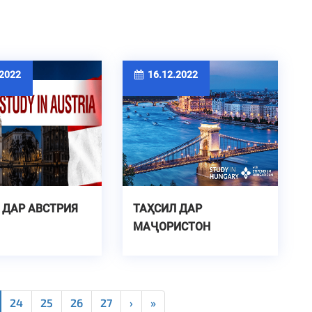
2022
16.12.2022
 ДАР АВСТРИЯ
ТАҲСИЛ ДАР
МАҶОРИСТОН
24
25
26
27
›
»