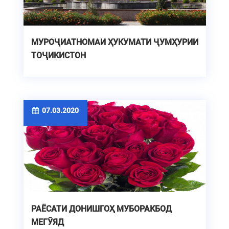
МУРОҶИАТНОМАИ ҲУКУМАТИ ҶУМҲУРИИ
ТОҶИКИСТОН
07.03.2020
РАЁСАТИ ДОНИШГОҲ МУБОРАКБОД
МЕГӮЯД