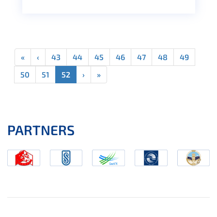
«
‹
43
44
45
46
47
48
49
50
51
52
›
»
PARTNERS