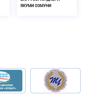
ЯКУМИ ОЗМУНИ
ОИ
ҶУМҲУРИЯВИИ «ИЛМ -
ФУРӮҒИ МАЪРИФАТ» ДАР
НОМИНАТСИЯИ
МАТЕМАТИКА