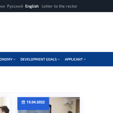
ики
Русский
English
Letter to the rector
CONOMY
DEVELOPMENT GOALS
APPLICANT
15.04.2022