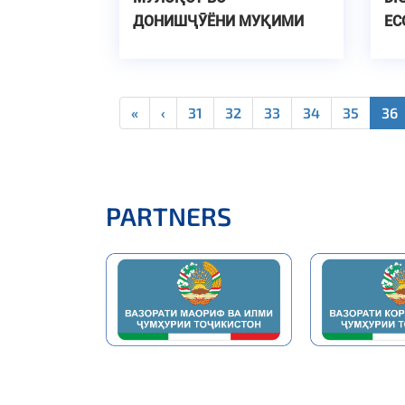
ДОНИШҶӮЁНИ МУҚИМИ
EC
ХОБГОҲ
OF
DE
«
‹
31
32
33
34
35
36
PARTNERS