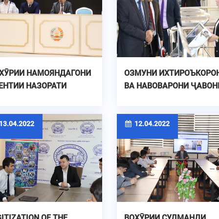
ХӮРИИ НАМОЯНДАГОНИ
ОЗМУНИ ИХТИРОЪКОРО
ЕНТИИ НАЗОРАТИ
ВА НАВОВАРОНИ ҶАВОН
ВЛАТИИ МОЛИЯВӢ ВА
ДОНИШГОҲ
БОРИЗА БО КОРРУПСИЯ
 КОЛЛЕКТИВИ
3.04.2022
12.04.2022
НИШГОҲ
GITIZATION OF THE
ВОХӮРИИ СУДМАНДИ