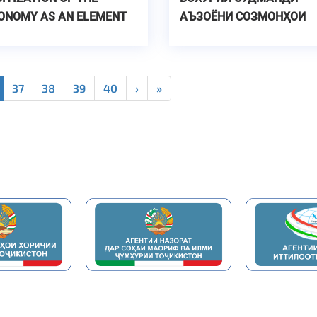
ONOMY AS AN ELEMENT
АЪЗОЁНИ СОЗМОНҲОИ
 SUSTAINABLE
ҶАВОНОНИ ФАКУЛТЕТҲ
VELOPMENT
ДОНИШГОҲ
37
38
39
40
›
»