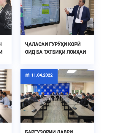
Н
ҶАЛАСАИ ГУРӮҲИ КОРӢ
И
ОИД БА ТАТБИҚИ ЛОИҲАИ
DIGECO
11.04.2022
БАРГУЗОРИИ ДАВРИ