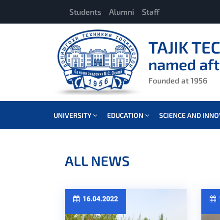
Students
Alumni
Staff
TAJIK TE
named aft
Founded at 1956
UNIVERSITY
EDUCATION
SCIENCE AND INN
ALL NEWS
16.04.2022
1