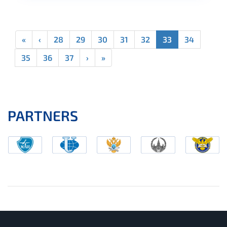
«
‹
28
29
30
31
32
33
34
35
36
37
›
»
PARTNERS