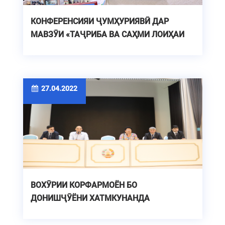
КОНФЕРЕНСИЯИ ҶУМҲУРИЯВӢ ДАР
МАВЗӮИ «ТАҶРИБА ВА САҲМИ ЛОИҲАИ
РУШДИ ТАҲСИЛОТИ ОЛӢ ДАР
ТОҶИКИСТОН»
27.04.2022
ВОХӮРИИ КОРФАРМОЁН БО
ДОНИШҶӮЁНИ ХАТМКУНАНДА