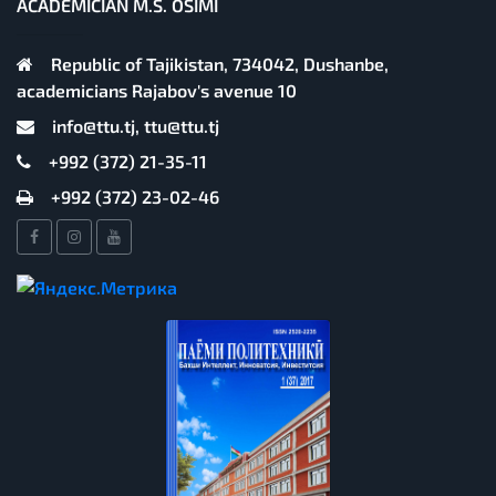
ACADEMICIAN M.S. OSIMI
Republic of Tajikistan, 734042, Dushanbe,
academicians Rajabov's avenue 10
info@ttu.tj, ttu@ttu.tj
+992 (372) 21-35-11
+992 (372) 23-02-46