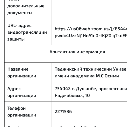
дополнительные
документы
URL- адрес
https://us06web.zoom.us/j/854
видеотрансляции
pwd=4UzzNj1HnA1e0rfKjZ0iqTkdEP
защиты
Контактная информация
Название
Таджикский технический Униве
организации
имени академика М.С.Осими
Адрес
734042 г. Душанбе, проспект а
организации
Раджабовых, 10
Телефон
2271536
организации