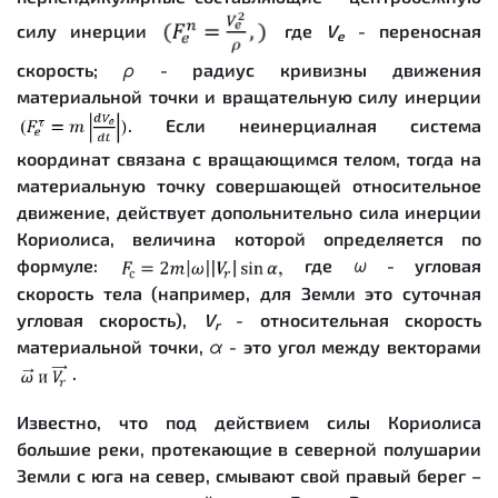
силу инерции
где
V
- переносная
e
скорость;
ρ
- радиус кривизны движения
материальной точки и вращательную силу инерции
. Если неинерциалная система
координат связана с вращающимся телом, тогда на
материальную точку совершающей относительное
движение, действует допольнительно сила инерции
Кориолиса, величина которой определяется по
формуле:
где
ω
- угловая
скорость тела (например, для Земли это суточная
угловая скорость),
V
- относительная скорость
r
материальной точки,
α
- это угол между векторами
.
Известно, что под действием силы Кориолиса
большие реки, протекающие в северной полушарии
Земли с юга на север, смывают свой правый берег –