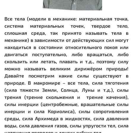
Все тела (модели в механике: материальная точка,
система материальных точек, твердое тело,
сплошная среда, так принято называть тела в
механике) в зависимости от действующих сил могут
находиться в состоянии относительного покоя или
двигаться поступательно, либо вращаться, либо
скользить или летать, плавать и т.д., поэтому силу
можно называть
великим дирижёром природы
!
Давайте посмотрим какие силы существуют в
природе. В макромире – все тела, сила тяготения
(сила тяжести Земли, Солнца, Луны и т.д.), силы
трения (трение скольжения и трение качения),
силы инерции (центробежные, врашательные силы
инерции и сила Кориолиса), силы сопротивления
среды, сила Архимеда в жидкостях, сила давления
воды, сила давления газов, силы упругости тел, сила
натяжения проводов и других гибких тел.