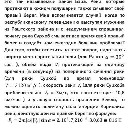
это, так называемый закон Бэра. Реки, которые
протекают в южном полушарии также смывают свой
правый берег. Мне вспоминается случай, когда по
республиканскому телевидению выступал мужчина
из Раштского района и с недоумением спрашивал,
почему река Сурхоб смывает все время свой правый
берег и создаёт нам ежегодно большие проблемы?
Для того, чтобы ответить на этот вопрос, надо знать
широту места протекания реки (для Рашта
с.ш. ), объём воды
V
, протекающей за единицу
времени (в секунду) из поперечного сечения реки
(для реки Сурхоб во время польноводя
), скорость реки
V
(для реки Сурхоба
r
приблизительно
V
= 3м/с, что соответствует 10,8
r
км/час ) и угловую скорость вращения Земли, то
можно оценить величину сила инерции Кориолиса
реки, действующей на правый берег по формуле: