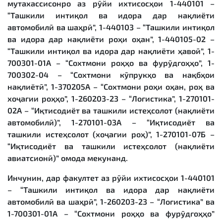
мутахассисонро аз рӯйи ихтисосҳои 1-440101 –
“Ташкили интиқол ва идора дар нақлиёти
автомобилӣ ва шаҳрӣ”, 1-440103 – “Ташкили интиқол
ва идора дар нақлиёти роҳи оҳан”, 1-440105-02 –
“Ташкили интиқол ва идора дар нақлиёти ҳавоӣ”, 1-
700301-01А – “Сохтмони роҳҳо ва фурӯдгоҳҳо”, 1-
700302-04 – “Сохтмони кӯпрукҳо ва нақбҳои
нақлиётӣ”, 1-370205А – “Сохтмони роҳи оҳан, роҳ ва
хоҷагии роҳҳо”, 1-260203-23 – “Логистика”, 1-270101-
02А – “Иқтисодиёт ва ташкили истеҳсолот (нақлиёти
автомобилӣ)”, 1-270101-03А – “Иқтисодиёт ва
ташкили истеҳсолот (хоҷагии роҳ)”, 1-270101-07Б –
“Иқтисодиёт ва ташкили истеҳсолот (нақлиёти
авиатсионӣ)” омода мекунанд.
Инчунин, дар факултет аз рӯйи ихтисосҳои 1-440101
– “Ташкили интиқол ва идора дар нақлиёти
автомобилӣ ва шаҳрӣ”, 1-260203-23 – “Логистика” ва
1-700301-01А – “Сохтмони роҳҳо ва фурӯдгоҳҳо”