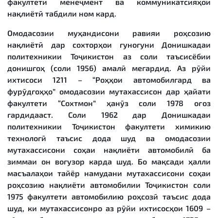
факултети менеҷмент ва коммуникатсияҳои
нақлиётӣ табдили ном кард.
Омодасозии муҳандисони равияи роҳсозию
нақлиётӣ дар сохторҳои гуногуни Донишкадаи
политехникии Тоҷикистон аз соли таъсисёбии
донишгоҳ (соли 1956) амалӣ мегардид. Аз рӯйи
ихтисоси 1211 – “Роҳҳои автомобилгард ва
фурӯдгоҳҳо” омодасозии мутахассисон дар ҳайати
факултети “Сохтмон” ҳанӯз соли 1978 оғоз
гардидааст. Соли 1962 дар Донишкадаи
политехникии Тоҷикистон факултети химикию
технологӣ таъсис дода шуд ва омодасозии
мутахассисони соҳаи нақлиёти автомобилӣ ба
зиммаи он вогузор карда шуд. Бо мақсади ҳалли
масъалаҳои тайёр намудани мутахассисони соҳаи
роҳсозию нақлиёти автомобилии Тоҷикистон соли
1975 факултети автомобилию роҳсозӣ таъсис дода
шуд, ки мутахассисонро аз рӯйи ихтисосҳои 1609 –