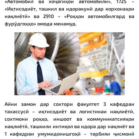
«Автомобил ва хоҷагиҳои автомобили», 1725 –
«Иқтисодиёт, ташкил ва идоракунӣ дар корхонаҳои
нақлиётӣ» ва 2910 – «Роҳҳои автомобилгард ва
фурӯдгоҳҳо» омода менамуд.
Айни замон дар сохтори факултет 3 кафедраи
тахассусӣ – иқтисодиёт ва логистикаи нақлиётӣ,
сохтмони роҳҳо, иншоот ва коммуникатсияҳои
нақлиётӣ, ташкили интиқол ва идора дар нақлиёт ва
1 кафедраи умумидонишгоҳӣ – тарбияи ҷисмонӣ