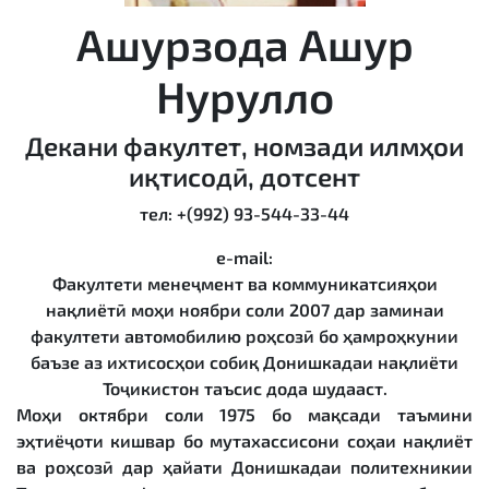
Ашурзода Ашур
Нурулло
Декани факултет, номзади илмҳои
иқтисодӣ, дотсент
тел: +(992) 93-544-33-44
e-mail:
Факултети менеҷмент ва коммуникатсияҳои
нақлиётӣ моҳи ноябри соли 2007 дар заминаи
факултети автомобилию роҳсозӣ бо ҳамроҳкунии
баъзе аз ихтисосҳои собиқ Донишкад
аи нақлиёти
Тоҷикистон таъсис дода шудааст.
Моҳи октябри соли 1975 бо мақсади таъмини
эҳтиёҷоти кишвар бо мутахассисони соҳаи нақлиёт
ва роҳсозӣ дар ҳайати Донишкадаи политехникии