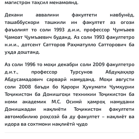
магистрон таҳсил менамоянд.
Декани аввалини факултети навбунёд,
ташаббускори ташкили ин факултет аз оғози
фаъолият то соли 1993 д.и.и, профессор Ҷумъаев
Ҷамоат Ҷумъаевич буданд. Аз соли 1993 факултетро
н.и.и., дотсент Сатторов Раҳматулло Сатторович ба
уҳда доштанд.
Аз соли 1996 то моҳи декабри соли 2009 факултетро
д.и.т., профессор Турсунов Абдуқаҳҳор
Абдусамадович сарварӣ намуданд. Моҳи августи
соли 2008 баъди бо Қарори Ҳукумати Ҷумҳурии
Тоҷикистон ба Донишгоҳи техникии Тоҷикистон ба
номи академик М.С. Осимӣ ҳамроҳ намудани
Донишкадаи нақлиёти Тоҷикистон факултети
автомобилию роҳсозӣ ба ду факултет – нақлиёт ва
идора ва сохтмони нақлиётӣ ҷудо