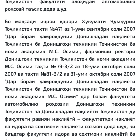
Тоҷикистон факултети алоҳидаи автомобилию
роҳсозӣ таъсис дода шуд.
Бо мақсади иҷрои қарори Ҳукумати Ҷумҳурии
Тоҷикистон таҳти №471 аз 1-уми сентябри соли 2007
“Дар бораи ҳамроҳкунии Донишкадаи нақлиёти
Тоҷикистон ба Донишгоҳи техникии Тоҷикистон ба
номи академик М.С. Осимӣ”, фармоиши ректори
Донишгоҳи техникии Тоҷикистон ба номи академик
М.С. Осимӣ таҳти №79-3/2 аз 18-уми октябри соли
2007 ва таҳти №81-3/2 аз 31-уми октябри соли 2007
“Дар бораи ҳамроҳкунии Донишкадаи нақлиёти
Тоҷикистон ба Донишгоҳи техникии Тоҷикистон ба
номи академик М.С. Осимӣ” дар базаи факултети
автомобилию роҳсозии Донишгоҳи техникии
Тоҷикистон ва Донишкадаи нақлиёти Тоҷикистон ду
факултети равияи нақлиётӣ – факултетҳои нақлиёт
ва идора ва сохтмони нақлиётӣ созмон дода шуд, ки
баъдтар факултети идора ва сохтмони нақлиётӣ ба