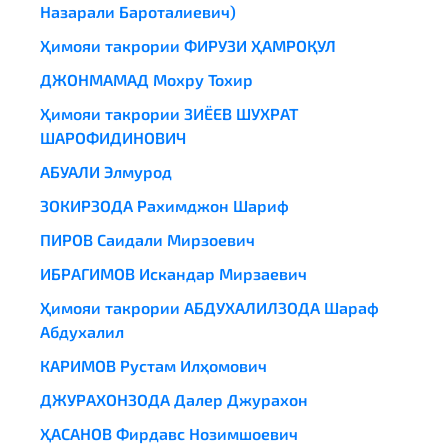
Назарали Бароталиевич)
Ҳимояи такрории ФИРУЗИ ҲАМРОҚУЛ
ДЖОНМАМАД Мохру Тохир
Ҳимояи такрории ЗИЁЕВ ШУХРАТ
ШАРОФИДИНОВИЧ
АБУАЛИ Элмурод
ЗОКИРЗОДА Рахимджон Шариф
ПИРОВ Саидали Мирзоевич
ИБРАГИМОВ Искандар Мирзаевич
Ҳимояи такрории АБДУХАЛИЛЗОДА Шараф
Абдухалил
КАРИМОВ Рустам Илҳомович
ДЖУРАХОНЗОДА Далер Джурахон
ҲАСАНОВ Фирдавс Нозимшоевич