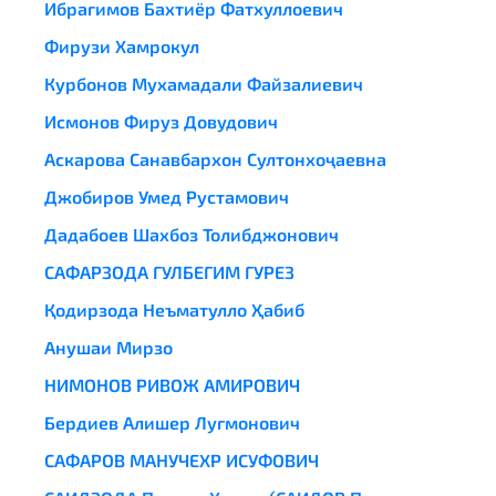
Ибрагимов Бахтиёр Фатхуллоевич
Фирузи Хамрокул
Курбонов Мухамадали Файзалиевич
Исмонов Фируз Довудович
Аскарова Санавбархон Султонхоҷаевна
Джобиров Умед Рустамович
Дадабоев Шахбоз Толибджонович
САФАРЗОДА ГУЛБЕГИМ ГУРЕЗ
Қодирзода Неъматулло Ҳабиб
Анушаи Мирзо
НИМОНОВ РИВОЖ АМИРОВИЧ
Бердиев Алишер Лугмонович
САФАРОВ МАНУЧЕХР ИСУФОВИЧ