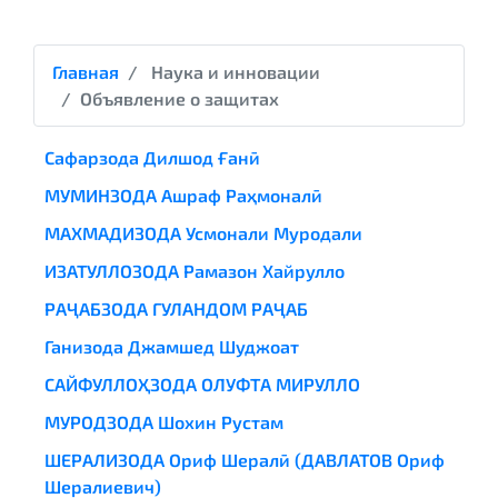
Главная
Наука и инновации
Объявление о защитах
Сафарзода Дилшод Ғанӣ
МУМИНЗОДА Ашраф Раҳмоналӣ
МАХМАДИЗОДА Усмонали Муродали
ИЗАТУЛЛОЗОДА Рамазон Хайрулло
РАҶАБЗОДА ГУЛАНДОМ РАҶАБ
Ганизода Джамшед Шуджоат
САЙФУЛЛОҲЗОДА ОЛУФТА МИРУЛЛО
МУРОДЗОДА Шохин Рустам
ШЕРАЛИЗОДА Ориф Шералӣ (ДАВЛАТОВ Ориф
Шералиевич)