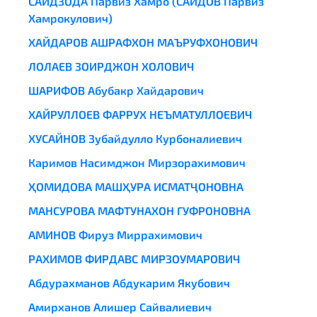
САИДЗОДА Парвиз Хамро (САИДОВ Парвиз
Хамрокулович)
ХАЙДАРОВ АШРАФХОН МАЪРУФХОНОВИЧ
ЛОЛАЕВ ЗОИРДЖОН ХОЛОВИЧ
ШАРИФОВ Абубакр Хайдарович
ХАЙРУЛЛОЕВ ФАРРУХ НЕЪМАТУЛЛОЕВИЧ
ХУСАЙНОВ Зубайдулло Курбоналиевич
Каримов Насимджон Мирзорахимович
ҲОМИДОВА МАШҲУРА ИСМАТҶОНОВНА
МАНСУРОВА МАФТУНАХОН ГУФРОНОВНА
АМИНОВ Фируз Миррахимович
РАХИМОВ ФИРДАВС МИРЗОУМАРОВИЧ
Абдурахманов Абдукарим Якубович
Амирханов Алишер Сайвалиевич