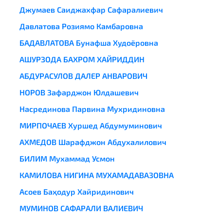
Джумаев Саиджахфар Сафаралиевич
Давлатова Розиямо Камбаровна
БАДАВЛАТОВА Бунафша Худоёровна
АШУРЗОДА БАХРОМ ХАЙРИДДИН
АБДУРАСУЛОВ ДАЛЕР АНВАРОВИЧ
НОРОВ Зафарджон Юлдашевич
Насрединова Парвина Мухридиновна
МИРПОЧАЕВ Хуршед Абдумуминович
АХМЕДОВ Шарафджон Абдухалилович
БИЛИМ Мухаммад Усмон
КАМИЛОВА НИГИНА МУХАМАДАВАЗОВНА
Асоев Баҳодур Хайридинович
МУМИНОВ САФАРАЛИ ВАЛИЕВИЧ