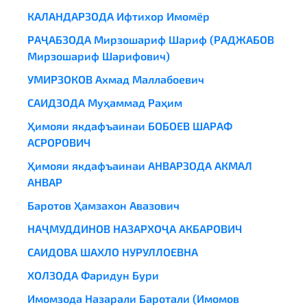
КАЛАНДАРЗОДА Ифтихор Имомёр
РАҶАБЗОДА Мирзошариф Шариф (РАДЖАБОВ
Мирзошариф Шарифович)
УМИРЗОКОВ Ахмад Маллабоевич
САИДЗОДА Муҳаммад Раҳим
Ҳимояи якдафъаинаи БОБОЕВ ШАРАФ
АСРОРОВИЧ
Ҳимояи якдафъаинаи АНВАРЗОДА АКМАЛ
АНВАР
Баротов Ҳамзахон Авазович
НАҶМУДДИНОВ НАЗАРХОҶА АКБАРОВИЧ
САИДОВА ШАХЛО НУРУЛЛОЕВНА
ХОЛЗОДА Фаридун Бури
Имомзода Назарали Баротали (Имомов