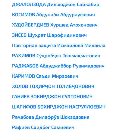
ДЖАЛОЛЗОДА Дилшоджон Сайкабир
КОСИМОВ Абдунаби Абдурауфович
ХУДОЙБЕРДИЕВ Хуршед Атохонович
ЗИЁЕВ Шуҳрат Шарофидинович
Повторная защита Исмаилова Михаила
РАҲИМОВ Сӯҳробҷон Тошмаҳматович
РАДЖАБОВ Абдуджаббор Рузимадович
КАРИМОВ Саъди Мирзоевич
ХОЛОВ ТОҲИРҶОН ТОЛИБҶОНОВИЧ
ГАНИЕВ ЗОКИРДЖОН СУЛТОНОВИЧ
ШАРИФОВ БОХИРДЖОН НАСРУЛЛОЕВИЧ
Раҷабова Дилафрӯз Шоҳзодовна
Рафиев Саидбег Самиевич