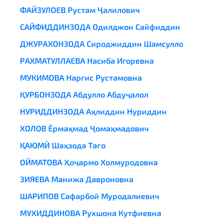
ФАЙЗУЛОЕВ Рустам Ҷалилович
САЙФИДДИНЗОДА Одилджон Сайфиддин
ДЖУРАХОНЗОДА Сироджиддин Шамсулло
РАХМАТУЛЛАЕВА Насиба Игоревна
МУКИМОВА Наргис Рустамовна
ҚУРБОНЗОДА Абдулло Абдуҷалол
НУРИДДИНЗОДА Аҳлиддин Нуриддин
ХОЛОВ Ёрмаҳмад Ҷомаҳмадович
ҚАЮМӢ Шаҳзода Тағо
ОЙМАТОВА Ҳоҷармо Холмуродовна
ЗИЯЕВА Манижа Давроновна
ШАРИПОВ Сафарбой Муродалиевич
МУХИДДИНОВА Рухшона Кутфиевна