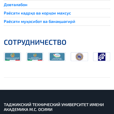
Довталабон
Раёсати кадрҳо ва корҳои махсус
Раёсати муҳосибот ва банақшагирӣ
СОТРУДНИЧЕСТВО
ТАДЖИКСКИЙ ТЕХНИЧЕСКИЙ УНИВЕРСИТЕТ ИМЕНИ
АКАДЕМИКА М.С. ОСИМИ