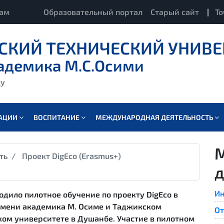
кам
Образовательный портал
Старый сайт
|
То
СКИЙ ТЕХНИЧЕСКИЙ УНИВЕ
адемика М.С.Осими
ду
ВАЦИИ
ВОСПИТАНИЕ
МЕЖДУНАРОДНАЯ ДЕЯТЕЛЬНОСТЬ
ть
Проект DigEco (Erasmus+)
д
Ин
ходило пилотное обучение по проекту DigEco в
имени академика М. Осиме и Таджикском
От
ом университете в Душанбе. Участие в пилотном