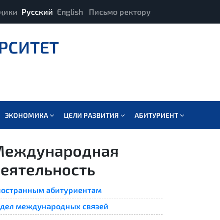
ҷики
Русский
English
Письмо ректору
РСИТЕТ
ЭКОНОМИКА
ЦЕЛИ РАЗВИТИЯ
АБИТУРИЕНТ
Международная
еятельность
остранным абитуриентам
дел международных связей