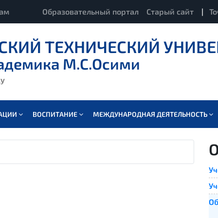
кам
Образовательный портал
Старый сайт
|
То
СКИЙ ТЕХНИЧЕСКИЙ УНИВЕ
адемика М.С.Осими
ду
ВАЦИИ
ВОСПИТАНИЕ
МЕЖДУНАРОДНАЯ ДЕЯТЕЛЬНОСТЬ
О
Уч
Уч
Об