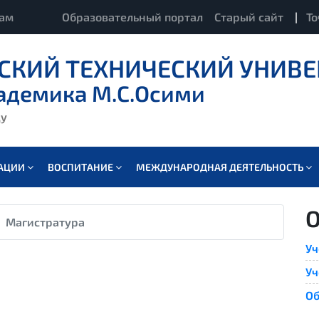
кам
Образовательный портал
Старый сайт
|
То
СКИЙ ТЕХНИЧЕСКИЙ УНИВЕ
адемика М.С.Осими
ду
ВАЦИИ
ВОСПИТАНИЕ
МЕЖДУНАРОДНАЯ ДЕЯТЕЛЬНОСТЬ
О
Магистратура
Уч
Уч
Об