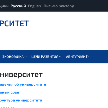
ҷики
Русский
English
Письмо ректору
РСИТЕТ
ЭКОНОМИКА
ЦЕЛИ РАЗВИТИЯ
АБИТУРИЕНТ
ниверситет
едения об университете
еный совет
руктура университета
рофсоюз