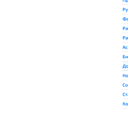
Ру
Фа
Ра
Ра
Ас
Би
До
Но
Со
Ст
Ко