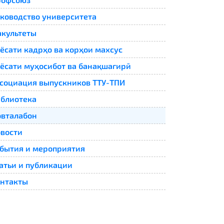
ководство университета
культеты
ёсати кадрҳо ва корҳои махсус
ёсати муҳосибот ва банақшагирӣ
социация выпускников ТТУ-ТПИ
блиотека
вталабон
вости
бытия и мероприятия
атьи и публикации
нтакты