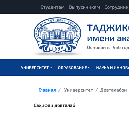
Студентам
Выпускникам
Сотрудни
ТАДЖИК
имени ак
Основан в 1956 го
УНИВЕРСИТЕТ
ОБРАЗОВАНИЕ
НАУКА И ИННО
Главная
Университет
Довталабон
Саҳифаи довталаб