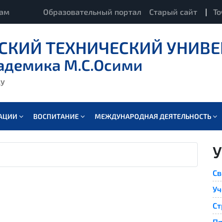
кам
Образовательный портал
Старый сайт
|
То
СКИЙ ТЕХНИЧЕСКИЙ УНИВЕ
адемика М.С.Осими
ду
ВАЦИИ
ВОСПИТАНИЕ
МЕЖДУНАРОДНАЯ ДЕЯТЕЛЬНОСТЬ
У
Св
Уч
Cт
П