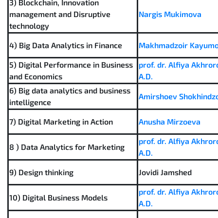
3) Blockchain, Innovation
management and Disruptive
Nargis Mukimova
technology
4) Big Data Analytics in Finance
Makhmadzoir Kayum
5) Digital Performance in Business
prof. dr. Alfiya Akhro
and Economics
A.D.
6) Big data analytics and business
Amirshoev Shokhindz
intelligence
7) Digital Marketing in Action
Anusha Mirzoeva
prof. dr. Alfiya Akhro
8 ) Data Analytics for Marketing
A.D.
9) Design thinking
Jovidi Jamshed
prof. dr. Alfiya Akhro
10) Digital Business Models
A.D.