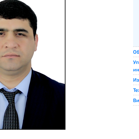
Об
Уп
ин
Из
Те
Ви