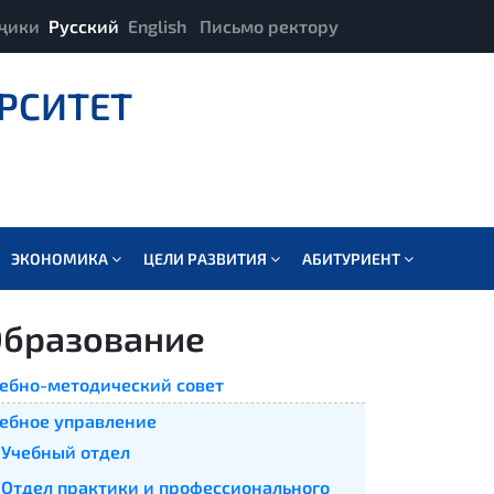
ҷики
Русский
English
Письмо ректору
РСИТЕТ
ЭКОНОМИКА
ЦЕЛИ РАЗВИТИЯ
АБИТУРИЕНТ
бразование
ебно-методический совет
ебное управление
Учебный отдел
Отдел практики и профессионального