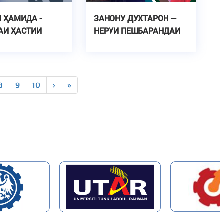
 ҲАМИДА -
ЗАНОНУ ДУХТАРОН —
АИ ҲАСТИИ
НЕРӮИ ПЕШБАРАНДАИ
ИЛМ ВА ИННОВАТСИЯ
8
9
10
›
»