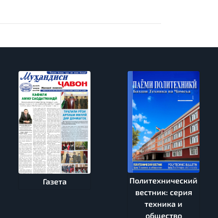
Политехнический
Газета
вестник: серия
техника и
общество