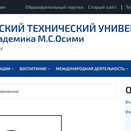
кам
Образовательный портал
Старый сайт
|
То
СКИЙ ТЕХНИЧЕСКИЙ УНИВЕ
адемика М.С.Осими
ду
ВАЦИИ
ВОСПИТАНИЕ
МЕЖДУНАРОДНАЯ ДЕЯТЕЛЬНОСТЬ
О
равление
Уч
Уч