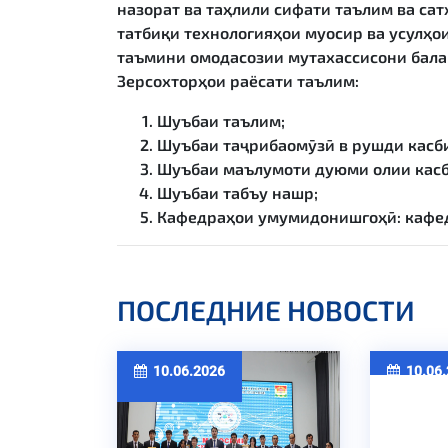
назорат ва таҳлили сифати таълим ва са
татбиқи технологияҳои муосир ва усулҳо
таъмини омодасозии мутахассисони балан
Зерсохторҳои раёсати таълим:
Шуъбаи таълим;
Шуъбаи таҷрибаомӯзӣ в рушди касби
Шуъбаи маълумоти дуюми олии касбӣ
Шуъбаи табъу нашр;
Кафедраҳои умумидонишгоҳӣ: кафед
ПОСЛЕДНИЕ НОВОСТИ
10.06.2026
10.06.