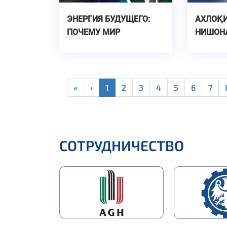
ЭНЕРГИЯ БУДУЩЕГО:
АХЛОҚИ
ПОЧЕМУ МИР
НИШОН
ПЕРЕХОДИТ К
ИНСОН
ВОЗОБНОВЛЯЕМЫМ
ИСТОЧНИКАМ ЭНЕРГИИ
«
‹
1
2
3
4
5
6
7
СОТРУДНИЧЕСТВО