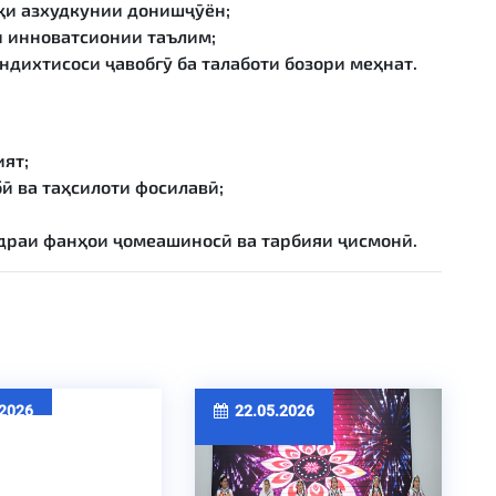
тҳи азхудкунии донишҷӯён;
и инноватсионии таълим;
дихтисоси ҷавобгӯ ба талаботи бозори меҳнат.
ят;
 ва таҳсилоти фосилавӣ;
раи фанҳои ҷомеашиносӣ ва тарбияи ҷисмонӣ.
2026
22.05.2026