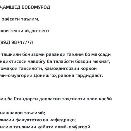
 ҶАМШЕД БОБОМУРОД
 раёсати таълим,
ҳои техникӣ, дотсент
+(992) 987477771
 ташкили бонизоми раванди таълим бо мақсади
дихтисоси ҷавобгӯ ба талаботи бозори меҳнат,
омаҳои таҳсилотӣ, ҳамоҳангсозии корҳои
мӣ-омӯзгории Донишгоҳ равона гардидааст.
қ ба Стандарти давлатии таҳсилоти олии касбӣ
 нақшаҳои таълимӣ;
лимии факултетҳо ва кафедраҳо;
килию таълимии ҳайати илмӣ-омӯзгорӣ;