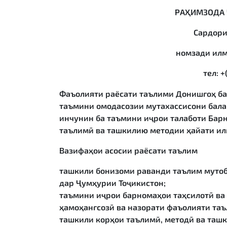
РАҲИМЗОДА
Сардори
номзади илм
тел
: 
Фаъолияти раёсати таълими Донишгоҳ ба
таъмини омодасозии мутахассисони балан
инчунин ба таъмини иҷрои талаботи Барн
таълимӣ ва ташкилию методии ҳайати ил
Вазифаҳои асосии раёсати таълим
ташкили бонизоми раванди таълим мутоби
дар Ҷумҳурии Тоҷикистон;
таъмини иҷрои барномаҳои таҳсилотӣ ва
ҳамоҳангсозӣ ва назорати фаъолияти таъ
ташкили корҳои таълимӣ, методӣ ва таш