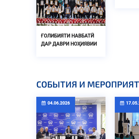
ҒОЛИБИЯТИ НАВБАТӢ
ДАР ДАВРИ НОҲИЯВИИ
ОЗМУНИ ҶУМҲУРИЯВИИ
“ИЛМ – ФУРӮҒИ
МАЪРИФАТ”
СОБЫТИЯ И МЕРОПРИЯ
04.06.2026
17.05.