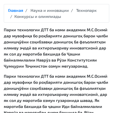
Главная
Наука и инновации
Технопарк
Конкурсы и олимпиады
Парки технологии ДТТ ба номи академик М.С.Осимӣ
дар мувофиқа бо роҳбарияти донишгоҳ барои ҷалби
донишҷӯёни соҳибзавқи донишгоҳ ба фаъолиятҳои
илмиву эҷодӣ ва ихтироъкориву инноватсионӣ дар
як сол ду маротиба бахшида ба Ҷашни
байналмилалии Наврӯз ва Рӯзи Конститутсияи
Ҷумҳурии Тоҷикистон озмун мегузаронад.
Парки технологии ДТТ ба номи академик М.С.Осимӣ
дар мувофиқи бо роҳбарияти донишгоҳ барои ҷалби
донишҷӯёни соҳибзавқи донишгоҳ ба фаъолиятҳои
илмиву эҷодӣ ва ихтироъкориву инноватсионӣ, дар
як сол ду маротиба озмун гузаронида шавад. Як
маротиба бахшида ба ҷашни Иди байналмилалии
Наврӯз ва маротибаи дуюм бахшида ба Рӯзи