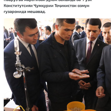
Конститутсияи Ҷумҳурии Тоҷикистон озмун
гузаронида мешавад.