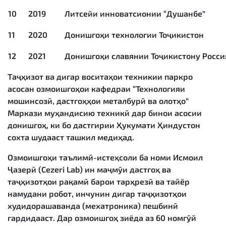
10
2019
Литсейи инноватсионии “Душанбе”
11
2020
Донишгоҳи технологии Тоҷикистон
12
2021
Донишгоҳи славянии Тоҷикистону Росси
Таҷҳизот ва дигар воситаҳои техникии паркро
асосан озмоишгоҳои кафедраи “Технологияи
мошинсозӣ, дастгоҳҳои металбурӣ ва олотҳо”
Маркази муҳандисию техникӣ дар бинои асосии
донишгоҳ, ки бо дастгирии Ҳукумати Ҳиндустон
сохта шудааст ташкил медиҳад.
Озмоишгоҳи таълимӣ-истеҳсоли ба номи Исмоил
Ҷазерӣ (Cezeri Lab) ин маҷмӯи дастгоҳ ва
таҷҳизотҳои рақамӣ барои тарҳрезӣ ва тайёр
намудани робот, инчунин дигар таҷҳизотҳои
худидорашаванда (мехатроника) пешбинӣ
гардидааст. Дар озмоишгоҳ зиёда аз 60 номгӯй