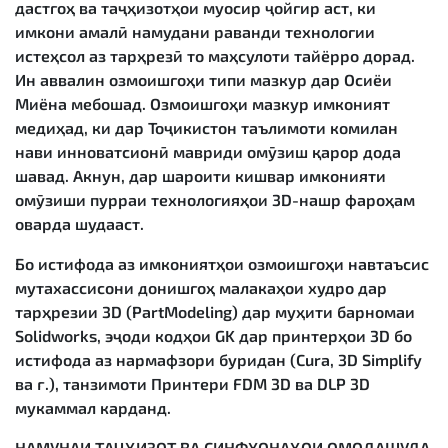
дастгоҳ ва таҷҳизотҳои муосир ҷойгир аст, ки
имкони амалӣ намудани раванди технологии
истеҳсол аз тарҳрезӣ то маҳсулоти тайёрро дорад.
Ин аввалин озмоишгоҳи типи мазкур дар Осиёи
Миёна мебошад. Озмоишгоҳи мазкур имконият
медиҳад, ки дар Тоҷикистон таълимоти комилан
нави инноватсионӣ мавриди омӯзиш қарор дода
шавад. Акнун, дар шароити кишвар имконияти
омӯзиши пурраи технологияҳои 3D-нашр фароҳам
оварда шудааст.
Бо истифода аз имкониятҳои озмоишгоҳи навтаъсис
мутахассисони донишгоҳ малакаҳои худро дар
тарҳрезии 3D (PartModeling) дар муҳити барномаи
Solidworks, эҷоди кодҳои GK дар принтерҳои 3D бо
истифода аз нармафзори буридан (Cura, 3D Simplify
ва ғ.), танзимоти Принтери FDM 3D ва DLP 3D
мукаммал карданд.
НАМУНАИ ТАҶҲИЗОТ ВА СИНФХОНАҲОИ ОМОДАШУДА