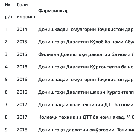
№
Соли
Фармоишгар
р/т
иҷроиш
1
2014
Донишкадаи омўзгории Тоҷикистон дар 
2
2015
Донишгоҳи Давлатии Кўлоб ба номи Абу
3
2015
Филиали Донишгоҳи давлатии ба номи 
4
2016
Донишгоҳи Давлатии Қӯрғонтеппа ба но
5
2016
Донишкадаи омӯзгории Тоҷикистон дар 
6
2016
Донишгоҳи Давлатии шаҳри Қурғонтепп
7
2017
Донишкадаи политехникии ДТТ ба номи 
8
2017
Коллеҷи техникии ДТТ ба номи акад. М.
9
2018
Донишгоҳи давлатии омўзгории Тоҷики