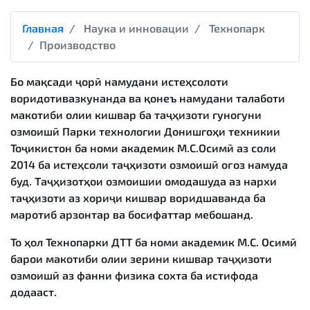
Главная
Наука и инновации
Технопарк
Производство
Бо мақсади ҷорӣ намудани истеҳсолоти
воридотивазкунанда ва қонеъ намудани талаботи
макотиби олии кишвар ба таҷҳизоти гуногуни
озмоишӣ Парки технологии Донишгоҳи техникии
Тоҷикистон ба номи академик М.С.Осимӣ аз соли
2014 ба истеҳсоли таҷҳизоти озмоишӣ оғоз намуда
буд. Таҷҳизотҳои озмоишии омодашуда аз нархи
таҷҳизоти аз хориҷи кишвар воридшаванда ба
маротиб арзонтар ва босифаттар мебошанд.
То ҳол Технопарки ДТТ ба номи академик М.С. Осимӣ
барои макотиби олии зерини кишвар таҷҳизоти
озмоишӣ аз фанни физика сохта ба истифода
додааст.