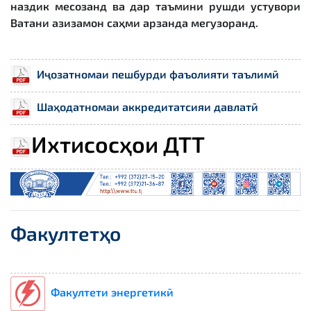
наздик месозанд ва дар таъмини рушди устувори
Ватани азизамон саҳми арзанда мегузоранд.
Иҷозатномаи пешбурди фаъолияти таълимӣ
Шаҳодатномаи аккредитатсияи давлатӣ
Ихтисосҳои ДТТ
Факултетҳо
Факултети энергетикӣ