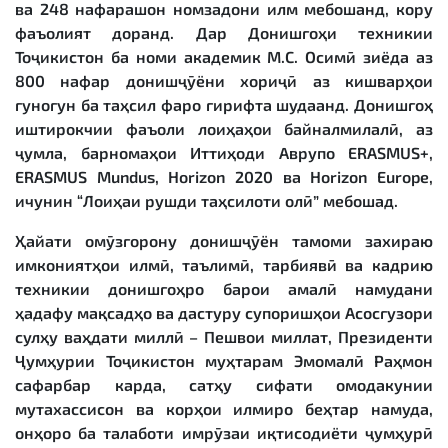
ва 248 нафарашон номзадони илм мебошанд, кору
фаъолият доранд. Дар Донишгоҳи техникии
Тоҷикистон ба номи академик М.С. Осимӣ зиёда аз
800 нафар донишҷӯёни хориҷӣ аз кишварҳои
гуногун ба таҳсил фаро гирифта шудаанд. Донишгоҳ
иштирокчии фаъоли лоиҳаҳои байналмилалӣ, аз
ҷумла, барномаҳои Иттиҳоди Аврупо ERASMUS+,
ERASMUS Mundus, Horizon 2020 ва Horizon Europe,
ичунин “Лоиҳаи рушди таҳсилоти олӣ” мебошад.
Ҳайати омӯзгорону донишҷӯён тамоми захираю
имкониятҳои илмӣ, таълимӣ, тарбиявӣ ва кадрию
техникии донишгоҳро барои амалӣ намудани
ҳадафу мақсадҳо ва дастуру супоришҳои Асосгузори
сулҳу ваҳдати миллӣ – Пешвои миллат, Президенти
Ҷумҳурии Тоҷикистон муҳтарам Эмомалӣ Раҳмон
сафарбар карда, сатҳу сифати омодакунии
мутахассисон ва корҳои илмиро беҳтар намуда,
онҳоро ба талаботи имрӯзаи иқтисодиёти ҷумҳурӣ