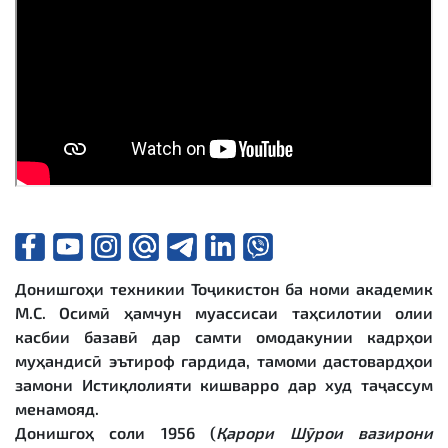
Донишгоҳи техникии Тоҷикистон ба номи академик
М.С. Осимӣ ҳамчун муассисаи таҳсилотии олии
касбии базавӣ дар самти омодакунии кадрҳои
муҳандисӣ эътироф гардида, тамоми дастовардҳои
замони Истиқлолияти кишварро дар худ таҷассум
менамояд.
Донишгоҳ соли 1956 (
Қарори Шӯрои вазирони