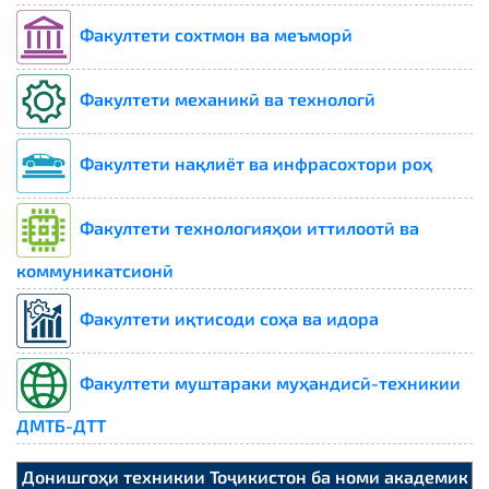
Факултети сохтмон ва меъморӣ
Факултети механикӣ ва технологӣ
Факултети нақлиёт ва инфрасохтори роҳ
Факултети технологияҳои иттилоотӣ ва
коммуникатсионӣ
Факултети иқтисоди соҳа ва идора
Факултети муштараки муҳандисӣ-техникии
ДМТБ-ДТТ
Донишгоҳи техникии Тоҷикистон ба номи академик