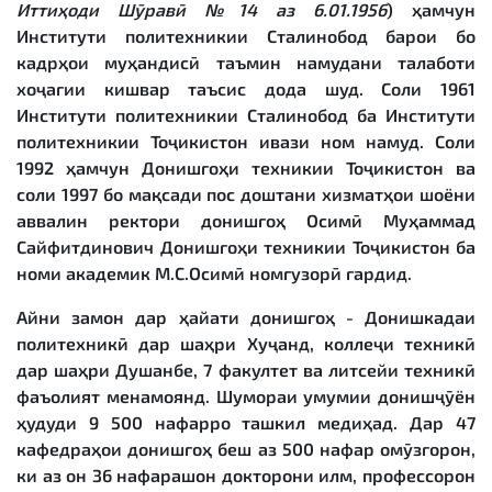
Иттиҳоди Шӯравӣ №14 аз 6.01.1956
) ҳамчун
Институти политехникии Сталинобод барои бо
кадрҳои муҳандисӣ таъмин намудани талаботи
хоҷагии кишвар таъсис дода шуд. Соли 1961
Институти политехникии Сталинобод ба Институти
политехникии Тоҷикистон ивази ном намуд. Соли
1992 ҳамчун Донишгоҳи техникии Тоҷикистон ва
соли 1997 бо мақсади пос доштани хизматҳои шоёни
аввалин ректори донишгоҳ Осимӣ Муҳаммад
Сайфитдинович Донишгоҳи техникии Тоҷикистон ба
номи академик М.С.Осимӣ номгузорӣ гардид.
Айни замон дар ҳайати донишгоҳ - Донишкадаи
политехникӣ дар шаҳри Хуҷанд, коллеҷи техникӣ
дар шаҳри Душанбе, 7 факултет ва литсейи техникӣ
фаъолият менамоянд. Шумораи умумии донишҷӯён
ҳудуди 9 500 нафарро ташкил медиҳад. Дар 47
кафедраҳои донишгоҳ беш аз 500 нафар омӯзгорон,
ки аз он 36 нафарашон докторони илм, профессорон