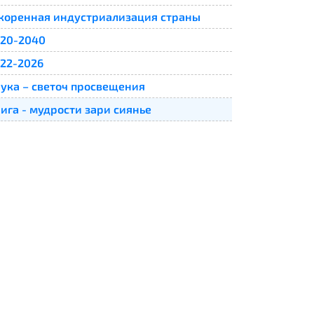
коренная индустриализация страны
20-2040
22-2026
ука – светоч просвещения
ига - мудрости зари сиянье