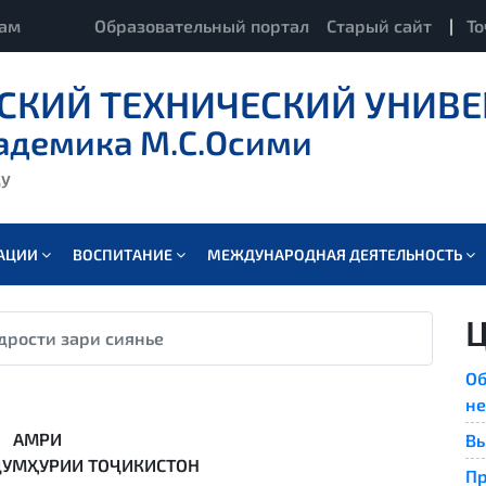
кам
Образовательный портал
Старый сайт
|
То
СКИЙ ТЕХНИЧЕСКИЙ УНИВЕ
адемика М.С.Осими
ду
ВАЦИИ
ВОСПИТАНИЕ
МЕЖДУНАРОДНАЯ ДЕЯТЕЛЬНОСТЬ
Ц
дрости зари сиянье
Об
не
АМРИ
Вы
ҶУМҲУРИИ ТОҶИКИСТОН
Пр