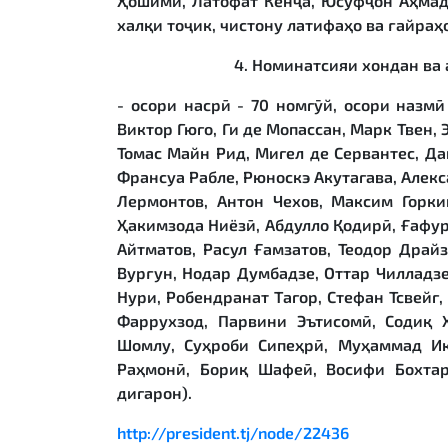
Ҳошимӣ, Латофат Кенҷа, Юсуфҷон Аҳмадз
халқи тоҷик, чистону латифаҳо ва ғайраҳо
4. Номинатсияи хондан ва
- осори насрӣ - 70 номгӯй, осори назмӣ
Виктор Гюго, Ги де Мопассан, Марк Твен,
Томас Майн Рид, Мигел де Сервантес, Да
Франсуа Рабле, Рюноскэ Акутагава, Алек
Лермонтов, Антон Чехов, Максим Горки
Ҳакимзода Ниёзӣ, Абдулло Қодирӣ, Ғафур
Айтматов, Расул Ғамзатов, Теодор Драйз
Вурғун, Нодар Думбадзе, Оттар Чилладзе
Нури, Робендранат Тагор, Стефан Тсвейг
Фаррухзод, Парвини Эътисомӣ, Содиқ
Шомлу, Суҳроби Сипеҳрӣ, Муҳаммад Иқ
Раҳмонӣ, Бориқ Шафеӣ, Восифи Бохта
дигарон).
http://president.tj/node/22436