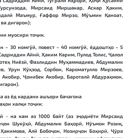
(аз Садриддин Айнӣ, Туғрали Аҳрорӣ, Ҳоҷӣ Ҳусайни
Турсунзода, Мирсаид Миршакар, Аскар Ҳаким,
айдалӣ Маъмур, Ғаффор Мирзо, Мӯъмин Қаноат,
ва дигарон);
они муосири тоҷик.
н – 30 номгӯй, повест – 40 номгӯй, ёддоштҳо – 5
 Садриддин Айнӣ, Ҳаким Карим, Пулод Толис, Ҷалол
Фотеҳ Ниёзӣ, Фазлиддин Муҳаммадиев, Абдумалик
в, Урун Кӯҳзод, Сорбон, Кароматулло Мирзоев,
 Акобир, Ҷонибек Акобир, Бароталӣ Абдураҳмон,
игарон).
а аз ёд кардани ашъори бачагона
а
ҳ
ои хал
қ
и то
ҷ
ик:
мӣ - на кам аз 1000 байт (аз эҷодиёти Мирсаид
нҷон Шукӯҳӣ, Абдумалик Баҳорӣ, Нӯъмон Розиқ,
Ҳакимова, Алӣ Бобоҷон, Нозирҷон Боҳирӣ, Ҷӯра