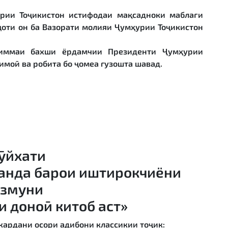
урии Тоҷикистон истифодаи мақсадноки маблағи
ҷоти он ба Вазорати молияи Ҷумҳурии Тоҷикистон
зиммаи бахши ёрдамчии Президенти Ҷумҳурии
имоӣ ва робита бо ҷомеа гузошта шавад.
ӯйхати
анда барои иштирокчиёни
озмуни
и доноӣ китоб аст»
 кардани осори адибони
классикии то
ҷ
ик: