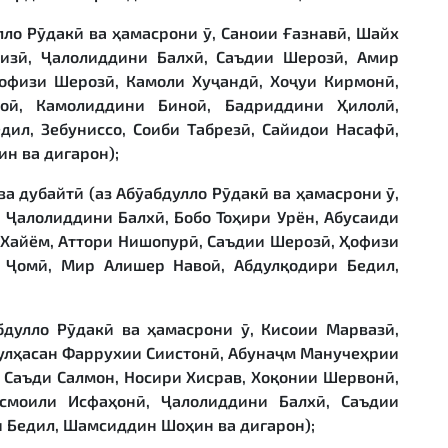
улло Рӯдакӣ ва ҳамасрони ӯ, Саноии Ғазнавӣ, Шайх
изӣ, Ҷалолиддини Балхӣ, Саъдии Шерозӣ, Амир
офизи Шерозӣ, Камоли Хуҷандӣ, Хоҷуи Кирмонӣ,
ӣ, Камолиддини Биноӣ, Бадриддини Ҳилолӣ,
ил, Зебуниссо, Соиби Табрезӣ, Сайидои Насафӣ,
н ва дигарон);
 ва дубайтӣ (аз Абӯабдулло Рӯдакӣ ва ҳамасрони ӯ,
 Ҷалолиддини Балхӣ, Бобо Тоҳири Урён, Абусаиди
 Хайём, Аттори Нишопурӣ, Саъдии Шерозӣ, Ҳофизи
 Ҷомӣ, Мир Алишер Навоӣ, Абдулқодири Бедил,
бдулло Рӯдакӣ ва ҳамасрони ӯ, Кисоии Марвазӣ,
булҳасан Фаррухии Сиистонӣ, Абунаҷм Манучеҳрии
 Саъди Салмон, Носири Хисрав, Хоқонии Шервонӣ,
смоили Исфаҳонӣ, Ҷалолиддини Балхӣ, Саъдии
 Бедил, Шамсиддин Шоҳин ва дигарон);