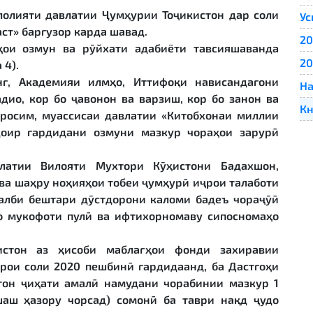
лолияти давлатии Ҷумҳурии Тоҷикистон дар соли
Ус
ст» баргузор карда шавад.
20
аҳои озмун ва рӯйхати адабиёти тавсияшаванда
20
 4).
нг, Академияи илмҳо, Иттифоқи нависандагони
На
дио, кор бо ҷавонон ва варзиш, кор бо занон ва
Кн
аросим, муассисаи давлатии «Китобхонаи миллии
доир гардидани озмуни мазкур чораҳои зарурӣ
латии Вилояти Мухтори Кӯҳистони Бадахшон,
ва шаҳру ноҳияҳои тобеи ҷумҳурӣ иҷрои талаботи
алби бештари дӯстдорони каломи бадеъ чораҷӯӣ
бо мукофоти пулӣ ва ифтихорномаву сипосномаҳо
истон аз ҳисоби маблағҳои фонди захиравии
рои соли 2020 пешбинӣ гардидаанд, ба Дастгоҳи
тон ҷиҳати амалӣ намудани чорабинии мазкур 1
аш ҳазору чорсад) сомонӣ ба таври нақд ҷудо