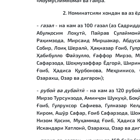
«Абӯмуслимнома» ва ғайра.
2. Номинатсияи хондан ва аз ё
-
ғ
азал
- на кам аз 100 ғазал (аз Садрид
Абулқосим Лоҳутӣ, Пайрав Сулаймон
Раҳимзода, Мирсаид Миршакар, Абдуса
Собир, Лоиқ Шералӣ, Ҳақназар Ғоиб, Гул
Ҳабибулло Файзулло, Ғаффор Мирзо, М
Сафарзода, Шоҳмузаффар Ёдгорӣ, Ширин
Ғоиб, Ҳадиса Қурбонова, Меҳринисо, 
Озарахш, Озар ва дигарон);
-
рубо
ӣ
ва дубайт
ӣ
- на кам аз 120 рубо
Мирзо Турсунзода, Аминҷон Шукуҳӣ, Боқӣ
Ғоиб, Гулрухсор Сафиева, Гулназар Ке
Киром, Ашӯр Сафар, Ғоиб Сафарзода, Шо
Низом Қосим, Муҳаммад Ғоиб, Ҳадиса Қ
Искандари Хатлонӣ, Озарахш, Озар ва диг