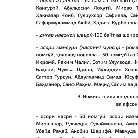
-
порча аз достон
- на кам аз 150 байт 
Кангуртӣ, Абулқосим Лоҳутӣ, Мирзо 
Ҳақназар Ғоиб, Гулрухсор Сафиева, С
Сафармуҳаммад Аюбӣ, Ҳадиса Қурбонова 
-
дигар навъ
ҳ
ои шеър
ӣ
-100 байт аз шоир
-
осори мансури (насрии) муосир
- рома
номгӯй, ҳикояву новелла – 50 номгӯй (аз
Икромӣ, Раҳим Ҷалил, Сотим Улуғзода, 
Баҳорӣ, Ҷумъа Одина, Муҳиддин Хоҷае
Саттор Турсун, Абдулҳамид Самад, Юсуф
Баҳманёр, Сайф Раҳим, Маҷид Салим ва д
3. Номинатсияи хондан в
ва афсон
- осори насрӣ - 50 номгӯй, осори наз
Миршакар, Гулчеҳра Сулаймонова, Ами
Убайд Раҷаб, Акобир Шарифӣ, Мавҷуда 