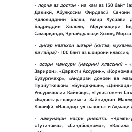
-
порча аз достон
- на кам аз 150 байт (
Дақиқӣ, Абулқосим Фирдавсӣ, Саноии
Ҷалолиддини Балхӣ, Амир Хусрави Д
Бадриддин Ҳилолӣ, Абдулқодири Бе
Самарқандӣ, Ҷунайдуллоҳи Ҳозиқ, Мирзо
-
дигар навъ
ҳ
ои шеър
ӣ
(
қ
итъа, мухамма
ва
ғ
айра)
- 100 байт аз шоирони классик;
-
осори мансури (насрии) классик
ӣ
- «
Зарирон», «Дарахти Ассурик», «Корномаи
Бузургмеҳр», «Андарзи доноён ва маз
Пурйуткешон», «Бундаҳишн», «Динкард»
Унсурмаолии Кайковус, «Гулистон»-и Са
«Бадоеъ-ул-вақоеъ»-и Зайниддин Маҳм
Кошифӣ, «Наводир-ул-вақоеъ»-и Аҳмади 
-
намуна
ҳ
ои насри ривоят
ӣ
:
«Ҷомеъ-у
«Тӯтинома», «Синдбоднома», «Калила