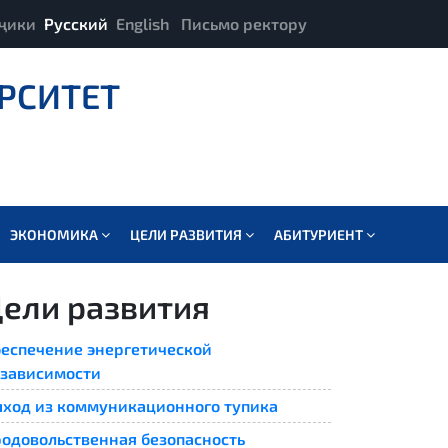
ҷики
Русский
English
Письмо ректору
РСИТЕТ
ЭКОНОМИКА
ЦЕЛИ РАЗВИТИЯ
АБИТУРИЕНТ
ели развития
еспечение энергетической
зависимости
ход из коммуникационного тупика
одовольственная безопасность