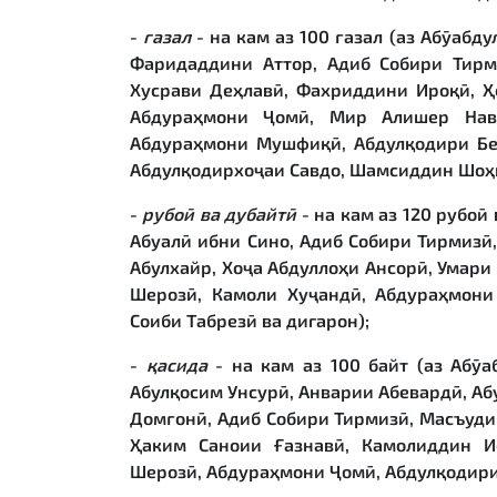
-
ғ
азал
- на кам аз 100 ғазал (аз Абӯабд
Фаридаддини Аттор, Адиб Собири Тирм
Хусрави Деҳлавӣ, Фахриддини Ироқӣ, Ҳ
Абдураҳмони Ҷомӣ, Мир Алишер Наво
Абдураҳмони Мушфиқӣ, Абдулқодири Бед
Абдулқодирхоҷаи Савдо, Шамсиддин Шоҳи
-
рубо
ӣ
ва дубайт
ӣ
- на кам аз 120 рубоӣ
Абуалӣ ибни Сино, Адиб Собири Тирмизӣ,
Абулхайр, Хоҷа Абдуллоҳи Ансорӣ, Умари
Шерозӣ, Камоли Хуҷандӣ, Абдураҳмони
Соиби Табрезӣ ва дигарон);
-
қ
асида
- на кам аз 100 байт (аз Абӯа
Абулқосим Унсурӣ, Анварии Абевардӣ, А
Домғонӣ, Адиб Собири Тирмизӣ, Масъуди
Ҳаким Саноии Ғазнавӣ, Камолиддин И
Шерозӣ, Абдураҳмони Ҷомӣ, Абдулқодири