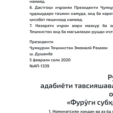
намояд.
6. Дастгоҳи иҷроияи Президенти Ҷумҳ
ҷудошударо таъмин намуда, оид ба харо
ҳисобот пешниҳод намояд.
7. Назорати иҷрои амри мазкур ба 
Тоҷикистон оид ба масъалаҳои рушди иҷт
Президенти
Ҷумҳурии Тоҷикистон Эмомалӣ Раҳмон
ш. Душанбе
5 феврали соли 2020
№АП-1339
Р
адабиёти тавсияшав
«Фурӯғи субҳ
1
.
Номинатсияи
хондан ва аз ёд