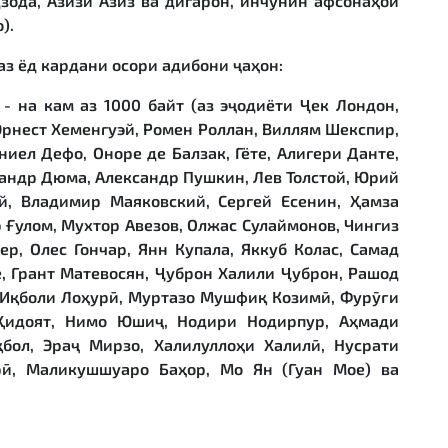
ода, Азизи Азиз ва дигарон, инчунин афсонаҳои
).
 аз ёд кардани осори адибони
ҷ
а
ҳ
он:
 - на кам аз 1000 байт (аз эҷодиёти Ҷек Лондон,
 Эрнест Хеменгуэй, Ромен Роллан, Виллям Шекспир,
ниел Дефо, Оноре де Балзак, Гёте, Алигери Данте,
сандр Дюма, Александр Пушкин, Лев Толстой, Юрий
й, Владимир Маяковский, Сергей Есенин, Ҳамза
 Ғулом, Мухтор Авезов, Олжас Сулаймонов, Чингиз
ер, Олес Гончар, Янн Купала, Яккуб Колас, Самад
, Грант Матевосян, Ҷуброн Халили Ҷуброн, Рашод
, Иқболи Лоҳурӣ, Муртазо Мушфиқ Козимӣ, Фурӯғи
 Ҳидоят, Нимо Юшиҷ, Нодири Нодирпур, Аҳмади
бол, Эраҷ Мирзо, Халилуллоҳи Халилӣ, Нусрати
рӣ, Маликушшуаро Баҳор, Мо Ян (Гуан Мое) ва