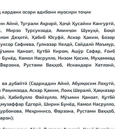
д кардани осори адибони муосири то
ҷ
ик
дин Айнӣ, Туғрали Аҳрорӣ, Ҳоҷӣ Ҳусайни Кангуртӣ,
ӣ, Мирзо Турсунзода, Аминҷон Шукуҳӣ, Боқӣ
лом Деҳотӣ, Ҳабиб Юсуфӣ, Аскар Ҳаким, Бозор
рухсор Сафиева, Гулназар Келдӣ, Сайдалӣ Маъмур,
ӯъмин Қаноат, Қутбӣ Киром, Ашӯр Сафар, Ғоиб
 Бунёд, Камол Насрулло, Низом Қосим, Муҳаммад
Фарзона, Рустами Ваҳҳоб, Искандари Хатлонӣ,
ӣ ва дубайтӣ (Садриддин Айнӣ, Абулқосим Лоҳутӣ,
 Раҳимзода, Аскар Ҳаким, Лоиқ Шералӣ, Ҳақназар
лдӣ, Ҳабибулло Файзулло, Мӯъмин Қаноат, Қутбӣ
ҳмузаффар Ёдгорӣ, Ширин Бунёд, Камол Насрулло,
урбонова, Меҳринисо, Фарзона, Рустами Ваҳҳоб,
арон);