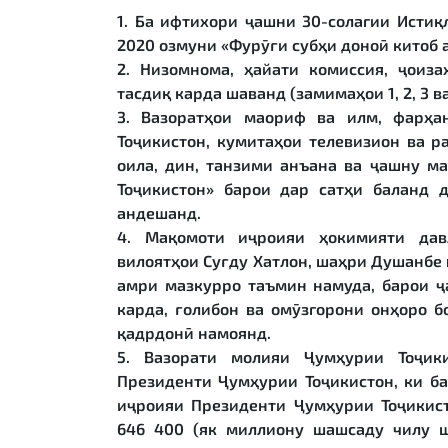
1. Ба ифтихори ҷашни 30-солагии Истиқ
2020 озмуни «Фурӯғи субҳи доноӣ китоб а
2. Низомнома, ҳайати комиссия, ҷоиз
тасдиқ карда шаванд (замимаҳои 1, 2, 3 ва
3. Вазоратҳои маориф ва илм, фарҳа
Тоҷикистон, кумитаҳои телевизион ва ра
оила, дин, танзими анъана ва ҷашну м
Тоҷикистон» барои дар сатҳи баланд 
андешанд.
4. Мақомоти иҷроияи ҳокимияти дав
вилоятҳои Суғду Хатлон, шаҳри Душанбе 
амри мазкурро таъмин намуда, барои ҷ
карда, ғолибон ва омӯзгорони онҳоро 
қадрдонӣ намоянд.
5. Вазорати молияи Ҷумҳурии Тоҷик
Президенти Ҷумҳурии Тоҷикистон, ки ба
иҷроияи Президенти Ҷумҳурии Тоҷикис
646 400 (як миллиону шашсаду чилу ш