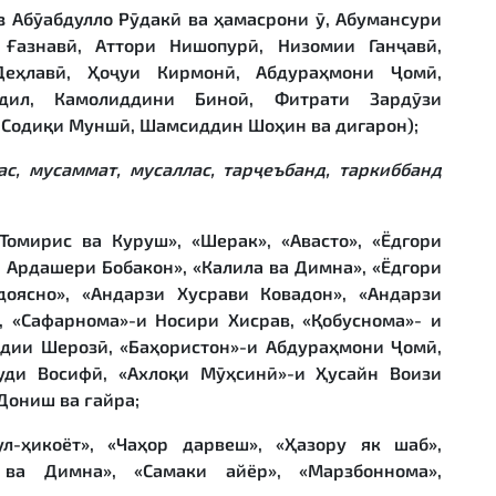
аз Абӯабдулло Рӯдакӣ ва ҳамасрони ӯ, Абумансури
 Ғазнавӣ, Аттори Нишопурӣ, Низомии Ганҷавӣ,
еҳлавӣ, Ҳоҷуи Кирмонӣ, Абдураҳмони Ҷомӣ,
дил, Камолиддини Биноӣ, Фитрати Зардӯзи
 Содиқи Муншӣ, Шамсиддин Шоҳин ва дигарон);
с, мусаммат, мусаллас, тар
ҷ
еъбанд, таркиббанд
Томирис ва Куруш», «Шерак», «Авасто», «Ёдгори
 Ардашери Бобакон», «Калила ва Димна», «Ёдгори
доясно», «Андарзи Хусрави Ковадон», «Андарзи
, «Сафарнома»-и Носири Хисрав, «Қобуснома»- и
ъдии Шерозӣ, «Баҳористон»-и Абдураҳмони Ҷомӣ,
уди Восифӣ, «Ахлоқи Мӯҳсинӣ»-и Ҳусайн Воизи
Дониш ва ғайра;
л-ҳикоёт», «Чаҳор дарвеш», «Ҳазору як шаб»,
 ва Димна», «Самаки айёр», «Марзбоннома»,