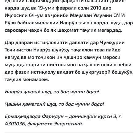
ёдгории ғайримоддии фарҳанги башарият дохил
карда шуд ва 19-уми феврали соли 2010 дар
Иҷлосияи 64-ум аз ҷониби Маҷмааи Умумии СММ
Рӯзи байналмиллалии Наврӯз эълон карда шуда, дар
саросари ҷаҳон бо як шаҳомат таҷлил мегардад.
Дар давраи истиқлолияти давлатӣ дар Ҷумҳурии
Тоҷикистон Наврӯз шукӯҳу таҷаллои тоза пайдо
намуд ва мо тоҷикон ин ҷашнро ҳамчун мероси
муқаддастарини ниёгонамон ва ҷашни покию зебоӣ
дар фазои истиқлолу ваҳдат бо шукргузорӣ бошукӯҳ
таҷлил менамоем.
Наврӯз ҷаҳонӣ шуд, то бод чунин бодо!
Ҷашни ҳамагонӣ шуд, то бод чунин бодо!
Ёрмаҳмадзода Фаридун – донишҷӯйи курси 3, г.
430103Б, факултети Энергетикӣ.