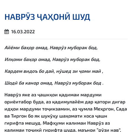
НАВРӮЗ ҶАҲОНӢ ШУД
16.03.2022
Айёми баҳор омад, Наврӯз муборак бод,
Илҳоми баҳор омад, Наврӯз муборак бод,
Кардем видоъ бо дай, нӯшед зи ҷоми май ,
Шодӣ ба канор омад, Наврӯз муборак бод .
Наврӯз яке аз ҷашнҳои қадимаи мардуми
ориёитабор буда, аз қадимулайём дар қатори дигар
идҳои мардуми тоҷикзамин, аз ҷумла Меҳргон, Сада
ва Тиргон бо як шукӯҳу шаҳомати хоса ҷашн
гирифта мешуд. Мафҳуми калимаи Наврӯз аз
калимаи тоҷикӣ гирифта шуда, маънои “рӯзи нав”,