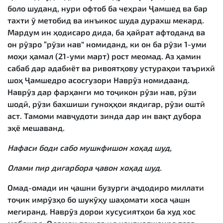
боло шуданд, нури офтоб ба чеҳраи Ҷамшед ва бар
тахти ӯ метобид ва инъикос шуда дурахш мекард.
Мардум ин ҳодисаро дида, ба ҳайрат афтоданд ва
он рӯзро “рӯзи нав” номиданд, ки он ба рӯзи 1-уми
моҳи ҳамал (21-уми март) рост меомад. Аз ҳамин
сабаб дар адабиёт ва ривоятҳову устураҳои таърихӣ
шоҳ Ҷамшедро асосгузори Наврӯз номидаанд.
Наврӯз дар фарҳанги мо тоҷикон рӯзи нав, рӯзи
шодӣ, рӯзи бахшиши гуноҳҳои якдигар, рӯзи оштӣ
аст. Тамоми мавҷудоти зинда дар ин вақт дубора
эҳё мешаванд.
Нафаси боди сабо мушкфишон хоҳад шуд,
Олами пир дигарбора ҷавон хоҳад шуд.
Омад-омади ин ҷашни бузурги аҷдодиро миллати
тоҷик имрӯзҳо бо шукӯҳу шаҳомати хоса ҷашн
мегиранд. Наврӯз дорои хусусиятҳои ба худ хос