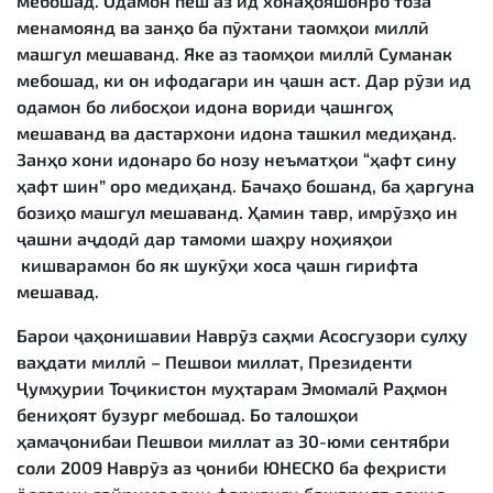
мебошад. Одамон пеш аз ид хонаҳояшонро тоза
менамоянд ва занҳо ба пӯхтани таомҳои миллӣ
машғул мешаванд. Яке аз таомҳои миллӣ Суманак
мебошад, ки он ифодагари ин ҷашн аст. Дар рӯзи ид
одамон бо либосҳои идона вориди ҷашнгоҳ
мешаванд ва дастархони идона ташкил медиҳанд.
Занҳо хони идонаро бо нозу неъматҳои “ҳафт сину
ҳафт шин” оро медиҳанд. Бачаҳо бошанд, ба ҳаргуна
бозиҳо машғул мешаванд. Ҳамин тавр, имрӯзҳо ин
ҷашни аҷдодӣ дар тамоми шаҳру ноҳияҳои
кишварамон бо як шукӯҳи хоса ҷашн гирифта
мешавад.
Барои ҷаҳонишавии Наврӯз саҳми Асосгузори сулҳу
ваҳдати миллӣ – Пешвои миллат, Президенти
Ҷумҳурии Тоҷикистон муҳтарам Эмомалӣ Раҳмон
бениҳоят бузург мебошад. Бо талошҳои
ҳамаҷонибаи Пешвои миллат аз 30-юми сентябри
соли 2009 Наврӯз аз ҷониби ЮНЕСКО ба феҳристи