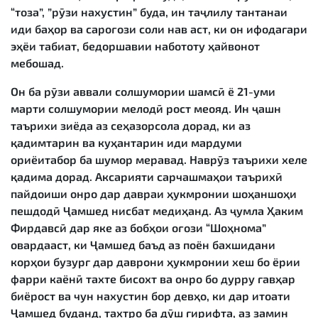
“тоза”, ”рӯзи нахустин” буда, ин таҷлилу тантанаи
иди баҳор ва сароғози соли нав аст, ки он ифодагари
эҳёи табиат, бедоршавии набототу ҳайвонот
мебошад.
Он ба рӯзи аввали солшумории шамсӣ ё 21-уми
марти солшумории мелодӣ рост меояд. Ин ҷашн
таърихи зиёда аз сеҳазорсола дорад, ки аз
қадимтарин ва куҳантарин иди мардуми
ориёитабор ба шумор меравад. Наврӯз таърихи хеле
қадима дорад. Аксарияти сарчашмаҳои таърихӣ
пайдоиши онро дар давраи ҳукмронии шоҳаншоҳи
пешдодӣ Ҷамшед нисбат медиҳанд. Аз ҷумла Ҳаким
Фирдавсӣ дар яке аз бобҳои оғози “Шоҳнома”
овардааст, ки Ҷамшед баъд аз поён бахшидани
корҳои бузург дар даврони ҳукмронии хеш бо ёрии
фарри каёнӣ тахте бисохт ва онро бо дурру гавҳар
биёрост ва чун нахустин бор девҳо, ки дар итоати
Ҷамшед буданд, тахтро ба дӯш гирифта, аз замин