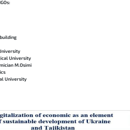
NGOs:
building
University
cal University
emician M.Osimi
ics
al University