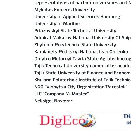
representatives of partner universities and 
Mykolas Romeris University
University of Applied Sciences Hamburg
University of Maribor
Priazovskyi State Technical University
Admiral Makarov National University Of Ship
Zhytomir Polytechnic State University
Kamianets-Podіlskyi National Ivan Ohiienko 
Dmytro Motornyi Tavria State Agrotechnologi
Tajik Technical University named after acad
Tajik State University of Finance and Econom
Khujand Polytechnic Institute of Tajik Technic
NGO "Vinnytsia City Organization"Parostok"
LLC "Company M-Master"
Neksigol Navovar