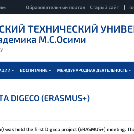
кам
Образовательный портал
Старый сайт
|
То
СКИЙ ТЕХНИЧЕСКИЙ УНИВЕ
адемика М.С.Осими
ду
ВАЦИИ
ВОСПИТАНИЕ
МЕЖДУНАРОДНАЯ ДЕЯТЕЛЬНОСТЬ
ТА DIGECO (ERASMUS+)
e) was held the first DigEco project (ERASMUS+) meeting. The