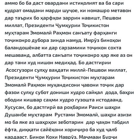
аммо бо ба даст овардани истиқолият ва ба сари
қудрат омадани марди шуҷое, ки номашро метавон
дар таърих бо ҳарфҳои заррин навишт, Пешвои
миллат, Президенти Ҷумҳурии Тоҷикистон
муҳтарам Эмомалӣ Раҳмон санъату фарҳанги
тоҷиконро дубора зинда намуд. Имрӯз биноҳои
баландошёнае ки дар сарзамини тоҷикон сохта
мешаванд, албатта санъати тоҷиконро ҳар яке аз он
дар тани худ нишон медиҳад. Бо дастгирии
Асосгузори сулҳу ваҳдати миллӣ-Пешвои миллат,
Президенти Ҷумҳурии Тоҷикистон муҳтарам
Эмомалӣ Раҳмон муҳандисони ҷавони тоҷик дар
фазои сулҳу субот дониши худро сайқал дода, баҳри
ободии кишвар саҳми худро гузошта истодаанд.
Хусусан, бо дастгирӣ ва роҳбарии Раиси шаҳри
Душанбе муҳтарам Рустами Эмомалӣ, шаҳри азизи
мо ба яке аз шаҳрҳои зеботарин дар ҷаҳон табдил
ёфта, диққати сайёҳони хориҷиро ба худ ҷалб
кардааст. Бинои Кохи Наврӯз, Маҷмааи Бурҷи