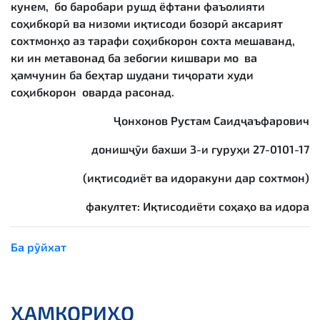
кунем, бо баробари рушд ёфтани фаъолияти
соҳибкорӣ ва низоми иқтисоди бозорӣ аксарият
сохтмонҳо аз тарафи соҳибкорон сохта мешаванд,
ки ин метавонад ба зебогии кишвари мо ва
ҳамчунин ба беҳтар шудани тиҷорати худи
соҳибкорон оварда расонад.
Ҷонхонов Рустам Саидҷаъфарович
донишҷӯи бахши 3-и гуруҳи 27-0101-17
(иқтисодиёт ва идоракуни дар сохтмон)
факултет: Иқтисодиёти соҳаҳо ва идора
Ба рӯйхат
ҲАМКОРИҲО