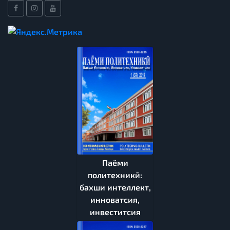
Паёми
политехникӣ:
бахши интеллект,
инноватсия,
инвеститсия