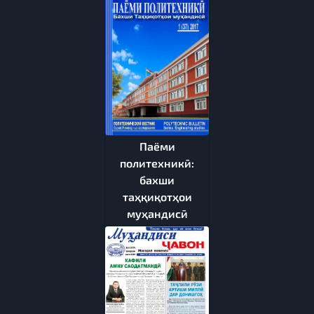
Паёми
политехникӣ:
бахши
таҳқиқотҳои
муҳандисӣ