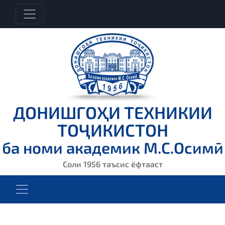
ДОНИШГОҲИ ТЕХНИКИИ
ТОҶИКИСТОН
ба номи академик М.С.Осимӣ
Соли 1956 таъсис ёфтааст