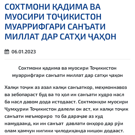
СОХТМОНИ ҚАДИМА ВА
МУОСИРИ ТОҶИКИСТОН
МУАРРИФГАРИ САНЪАТИ
МИЛЛАТ ДАР САТҲИ ҶАҲОН
06.01.2023
Сохтмони қадима ва муосири Тоҷикистон
муаррифгари санъати миллат дар сатҳи ҷаҳон
Халқи тоҷик аз азал халқи санъаткор, меҳмоннавоз
ва зебопараст буд ва то ҳол ин санъати худро насл
ба насл давом дода истодааст. Сохтмонҳои муосири
Ҷумҳурии Тоҷикистон далели он аст, ки халқи тоҷик
санъати меъмориро то ба дараҷае аз худ
намудаанд, ки ин санъат давлати онҳоро дар рӯи
олам ҳамчун нигини ҷилодиҳанда нишон додааст.