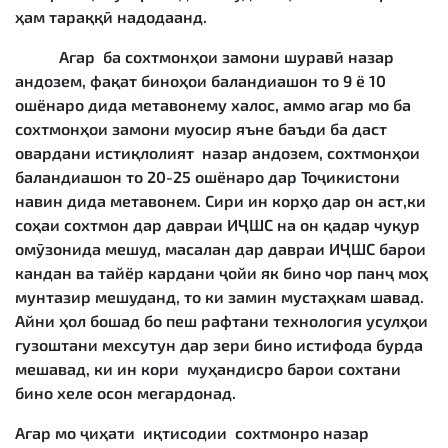
ҳам тараққӣ надодаанд.
Агар ба сохтмонҳои замони шуравӣ назар
андозем, фақат биноҳои баландиашон то 9 ё 10
ошёнаро дида метавонему халос, аммо агар мо ба
сохтмонҳои замони муосир яъне баъди ба даст
овардани истиқлолият назар андозем, сохтмонҳои
баландиашон то 20-25 ошёнаро дар Тоҷикистони
навин дида метавонем. Сири ин корҳо дар он аст,ки
соҳаи сохтмон дар давраи ИҶШС на он қадар чуқур
омӯзонида мешуд, масалан дар давраи ИҶШС барои
кандан ва тайёр кардани ҷойи як бино чор панҷ моҳ
мунтазир мешуданд, то ки замин мустаҳкам шавад.
Айни ҳол бошад бо пеш рафтани технология усулҳои
гузоштани мехсутун дар зери бино истифода бурда
мешавад, ки ин кори муҳандисро барои сохтани
бино хеле осон мегардонад.
Агар мо ҷиҳати иқтисодии сохтмонро назар