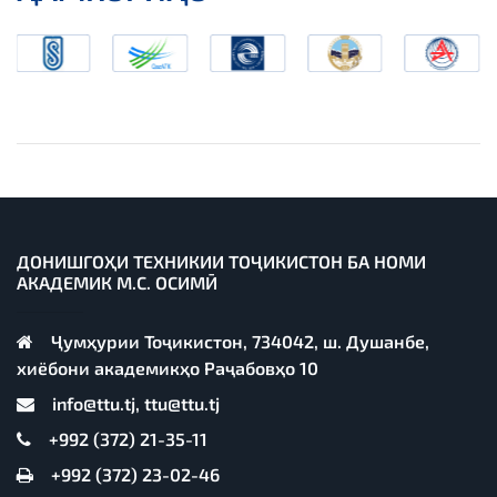
ДОНИШГОҲИ ТЕХНИКИИ ТОҶИКИСТОН БА НОМИ
АКАДЕМИК М.С. ОСИМӢ
Ҷумҳурии Тоҷикистон, 734042, ш. Душанбе,
хиёбони академикҳо Раҷабовҳо 10
info@ttu.tj, ttu@ttu.tj
+992 (372) 21-35-11
+992 (372) 23-02-46