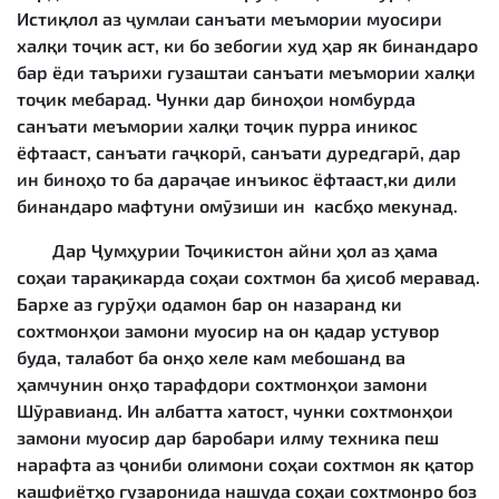
Истиқлол аз ҷумлаи санъати меъмории муосири
халқи тоҷик аст, ки бо зебогии худ ҳар як бинандаро
бар ёди таърихи гузаштаи санъати меъмории халқи
тоҷик мебарад. Чунки дар биноҳои номбурда
санъати меъмории халқи тоҷик пурра иникос
ёфтааст, санъати гаҷкорӣ, санъати дуредгарӣ, дар
ин биноҳо то ба дараҷае инъикос ёфтааст,ки дили
бинандаро мафтуни омӯзиши ин касбҳо мекунад.
Дар Ҷумҳурии Тоҷикистон айни ҳол аз ҳама
соҳаи тарақикарда соҳаи сохтмон ба ҳисоб меравад.
Бархе аз гурӯҳи одамон бар он назаранд ки
сохтмонҳои замони муосир на он қадар устувор
буда, талабот ба онҳо хеле кам мебошанд ва
ҳамчунин онҳо тарафдори сохтмонҳои замони
Шӯравианд. Ин албатта хатост, чунки сохтмонҳои
замони муосир дар баробари илму техника пеш
нарафта аз ҷониби олимони соҳаи сохтмон як қатор
кашфиётҳо гузаронида нашуда соҳаи сохтмонро боз