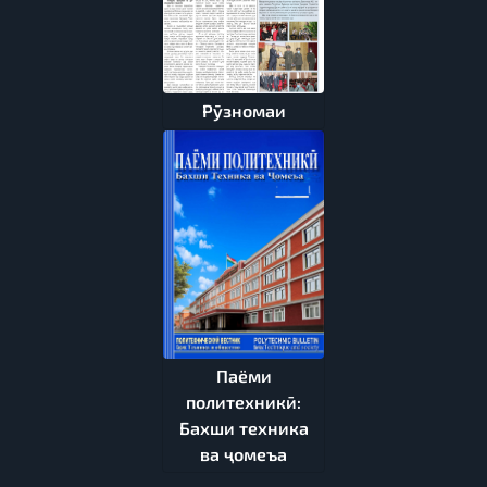
Рӯзномаи
Паёми
политехникӣ:
Бахши техника
ва ҷомеъа