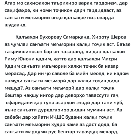
Агар мо саҳифаҳои таърихиро варақ гардонем, дар
саҳифаҳое, ки номи тоҷикон дарҷ гардидааст, аз
санъати меъмории онҳо қалъаҳое низ оварда
шудаанд.
Қалъаҳои Бухорову Самарқанд, Ҳироту Шероз
аз ҷумлаи санъати меъмории халқи тоҷик аст. Баъзе
таърихшиносон бар он назаранд, ки дар қалъаҳои
Риму Юнони қадим, ҳатто дар қалъаҳои Мисри
Қадим санъати меъмории халқи тоҷик ба назар
мерасад. Дар ин ҷо саволе ба миён меояд, ки кадом
намуди санъати меъморӣ дар халқи тоҷик дида
мешуд?. Аз санъати меъморӣ дар халқи тоҷик
бештар нақшу нигор дар деворҳо тавассути гаҷ,
офаридани ҳар гуна асарҳои эҷодӣ дар тани чӯб,
яъне санъати дуредгариро дидан мумкин аст. Аз
сабаби дар ҳайати ИҶШС будани халқи тоҷик
санъати меъмории худро каме аз даст дода, ба
санъати мардуми рус бештар таваҷҷуҳ мекард,