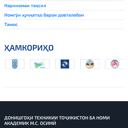
Нархномаи таҳсил
Номгӯи ҳуҷҷатҳо барои довталабон
Тамос
ҲАМКОРИҲО
ДОНИШГОҲИ ТЕХНИКИИ ТОҶИКИСТОН БА НОМИ
АКАДЕМИК М.С. ОСИМӢ