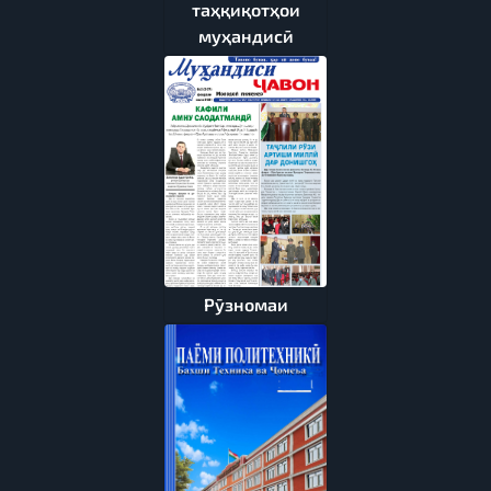
таҳқиқотҳои
муҳандисӣ
Рӯзномаи