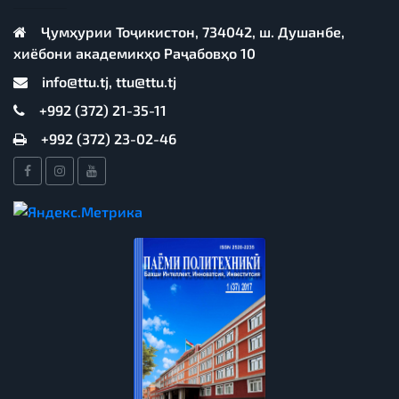
Ҷумҳурии Тоҷикистон, 734042, ш. Душанбе,
хиёбони академикҳо Раҷабовҳо 10
info@ttu.tj, ttu@ttu.tj
+992 (372) 21-35-11
+992 (372) 23-02-46