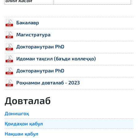
олии касбӣ
Бакалавр
Магистратура
Докторанутраи PhD
Идомаи таҳсил (баъди коллеҷҳо)
Докторанутраи PhD
Роҳнамои довталаб - 2023
Довталаб
Донишгоҳ
Қоидаҳои қабул
Нақшаи қабул