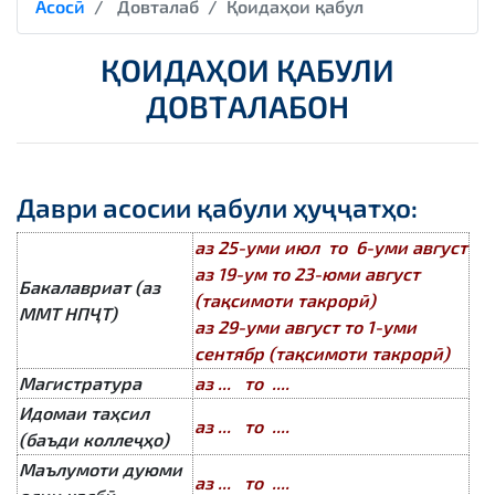
Асосӣ
Довталаб
Қоидаҳои қабул
ҚОИДАҲОИ ҚАБУЛИ
ДОВТАЛАБОН
Даври асосии қабули ҳуҷҷатҳо:
аз 25-уми июл то 6-уми август
аз 19-ум то 23-юми август
Бакалавриат (аз
(тақсимоти такрорӣ)
ММТ НПҶТ)
аз 29-уми август то 1-уми
сентябр (тақсимоти такрорӣ)
Магистратура
аз ... то ....
Идомаи таҳсил
аз ... то ....
(баъди коллеҷҳо)
Маълумоти дуюми
аз ... то ....