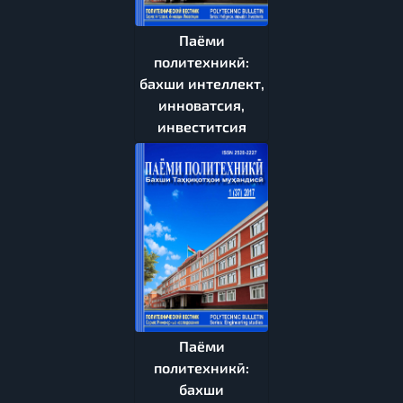
Паёми
политехникӣ:
бахши интеллект,
инноватсия,
инвеститсия
Паёми
политехникӣ:
бахши