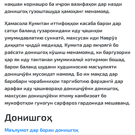
нақшаи кориашро ба иҷрои вазифаҳои дар назди
донишгоҳ гузошташуда ҳамоҳанг менамояд.
Ҳамасола Кумитаи иттифоқҳои касаба барои дар
сатҳи баланд гузаронидани иду ҷашнҳои
умумидавлатию суннатӣ, махсусан иди Наврӯз
диққати ҷиддӣ медиҳад. Кумита дар якҷоягӣ бо
раёсати донишгоҳ кӯшиш менамоянд, ки баргузории
ҳар як иду тантанаи умумихалқӣ хотирмон бошад,
барои баланд шудани худшиносию масъулияти
донишҷӯён мусоидат намояд. Бо ин мақсад дар
баробари чорабиниҳои тарғиботию фарҳангӣ дар
арафаи иду ҷашнвораҳо донишҷӯёни донишгоҳ,
махсусан донишҷӯёни ятиму камбизоат бо
мукофотҳои гуногун сарфароз гардонида мешаванд.
Донишгоҳ
Маълумот дар бораи донишгоҳ