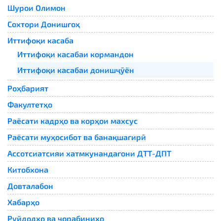
Шурои Олимон
Сохтори Донишгоҳ
Иттифоқи касаба
Иттифоқи касабаи кормандон
Иттифоқи касабаи донишҷӯён
Роҳбарият
Факултетҳо
Раёсати кадрҳо ва корҳои махсус
Раёсати муҳосибот ва банақшагирӣ
Ассотсиатсияи хатмкунандагони ДТТ-ДПТ
Китобхона
Довталабон
Хабарҳо
Руйдодҳо ва чорабиниҳо