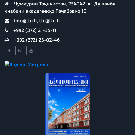
Ҷумҳурии Тоҷикистон, 734042, ш. Душанбе,
хиёбони академикҳо Раҷабовҳо 10
info@ttu.tj, ttu@ttu.tj
+992 (372) 21-35-11
+992 (372) 23-02-46