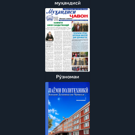
муҳандисӣ
Рӯзномаи