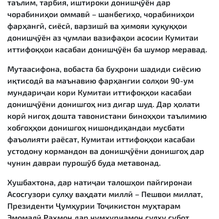
таълим, тарбия, иштироки донишҷӯён дар
чорабиниҳои оммавӣ – шанбегиҳо, чорабиниҳои
фарҳангӣ, сиёсӣ, варзишӣ ва ҳимояи ҳуқуқҳои
донишҷӯён аз ҷумлаи вазифаҳои асосии Кумитаи
иттифоқҳои касабаи донишҷӯён ба шумор меравад.
Мутаасифона, вобаста ба буҳрони шадиди сиёсию
иқтисодӣ ва маънавию фарҳангии солҳои 90-ум
мундариҷаи кори Кумитаи иттифоқҳои касабаи
донишҷӯёни донишгоҳ низ дигар шуд. Дар ҳолати
корӣ нигоҳ дошта тавонистани биноҳҳои таълимию
хобгоҳҳои донишгоҳ нишондиҳандаи мусбати
фаъолияти раёсат, Кумитаи иттифоқҳои касабаи
устодону кормандон ва донишҷӯёни донишгоҳ дар
чунин давраи пурошӯб буда метавонад.
Хушбахтона, дар натиҷаи талошҳои пайгиронаи
Асосгузори сулҳу ваҳдати миллӣ – Пешвои миллат,
Президенти Ҷумҳурии Тоҷикистон муҳтарам
Эмомалӣ Раҳмон дар ҷумҳуриамон сулҳу субот