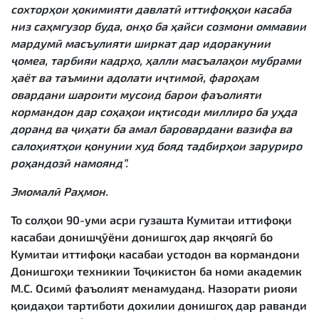
сохторҳои ҳокимияти давлатӣ иттифоқҳои касаба
низ саҳмгузор буда, онҳо ба ҳайси созмони оммавии
мардумӣ масъулияти ширкат дар идоракунии
ҷомеа, тарбияи кадрҳо, ҳалли масъалаҳои мубрами
ҳаёт ва таъмини адолати иҷтимоӣ, фароҳам
овардани шароити мусоид барои фаъолияти
кормандон дар соҳаҳои иқтисоди миллиро ба уҳда
доранд ва ҷиҳати ба амал баровардани вазифа ва
салоҳиятҳои қонунии худ бояд тадбирҳои заруриро
роҳандозӣ намоянд”.
Эмомалӣ Раҳмон.
То солҳои 90-уми асри гузашта Кумитаи иттифоқи
касабаи донишҷӯёни донишгоҳ дар якҷоягӣ бо
Кумитаи иттифоқи касабаи устодон ва кормандони
Донишгоҳи техникии Тоҷикистон ба номи академик
М.С. Осимӣ фаъолият менамуданд. Назорати риояи
қоидаҳои тартиботи дохилии донишгоҳ дар раванди