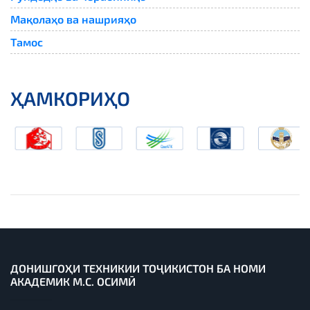
Мақолаҳо ва нашрияҳо
Тамос
ҲАМКОРИҲО
ДОНИШГОҲИ ТЕХНИКИИ ТОҶИКИСТОН БА НОМИ
АКАДЕМИК М.С. ОСИМӢ