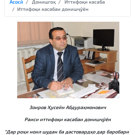
Асосӣ
Донишгоҳ
Иттифоқи касаба
Иттифоқи касабаи донишҷӯён
Зоиров Ҳусейн Абдураҳмонович
Раиси иттифоқи касабаи донишҷӯён
“Дар роҳи ноил шудан ба дастовардҳо дар баробари