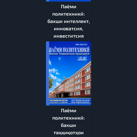
Паёми
политехникӣ:
бахши интеллект,
инноватсия,
инвеститсия
Паёми
политехникӣ:
бахши
таҳқиқотҳои