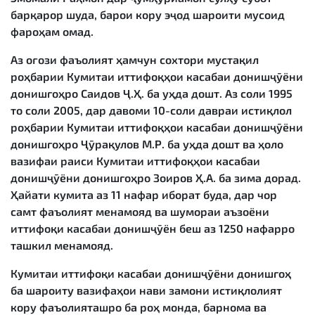
барқарор шуда, барои кору эҷод шароити мусоид
фароҳам омад.
Аз оғози фаъолият ҳамчун сохтори мустақил
роҳбарии Кумитаи иттифоқҳои касабаи донишҷӯёни
донишгоҳро Саидов Ҷ.Ҳ. ба уҳда дошт. Аз соли 1995
то соли 2005, дар давоми 10-соли давраи истиқлол
роҳбарии Кумитаи иттифоқҳои касабаи донишҷӯёни
донишгоҳро Ҷӯрақулов М.Р. ба уҳда дошт ва ҳоло
вазифаи раиси Кумитаи иттифоқҳои касабаи
донишҷӯёни донишгоҳро Зоиров Ҳ.А. ба зима дорад.
Ҳайати кумита аз 11 нафар иборат буда, дар чор
самт фаъолият менамояд ва шумораи аъзоёни
иттифоқи касабаи донишҷӯён беш аз 1250 нафарро
ташкил менамояд.
Кумитаи иттифоқи касабаи донишҷӯёни донишгоҳ
ба шароиту вазифаҳои нави замони истиқлолият
кору фаъолияташро ба роҳ монда, барнома ва