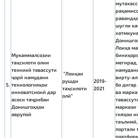
мутахасс
рақамис
равандҳо
шуғли к
хатмкун
Донишгоҳ
Лоиҳа ма
Мукаммалсозии
биниҳоро
таҳсилоти олии
мегирад,
техникӣ тавассути
намудан
“Лоиҳаи
ҷорӣ намудани
вирту-ал
рушди
2019-
5.
технологияҳои
бо дигар
таҳсилоти
2021
инноватсионӣ дар
ва марка
олӣ”
асоси таҷрибаи
тавассут
Донишгоҳҳои
маркази 
аврупоӣ
гияҳои и
таълимӣ,
портали 
платформ