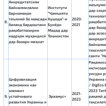
Аккредитатсияи
маълумот
байналмилалии
Институти
дар соҳа
барномаҳои
“Ҷамъияти
технолог
таълимӣ бо мақсади
Кушода”-и
2020-
8.
рақобатп
баланд бардоштани
Бунёди
2021
дар бозо
рақобатпазирии
Мадад дар
дар асос
кадрҳои муҳандисӣ
Тоҷикистон
аккреди
дар бозори меҳнат
байналм
таҳсилот
самти "Н
Рақамис
иқтисоди
унсури р
Цифровизация
Украина 
экономики как
/ DigEco 
элемент
2023 Тат
2021-
9.
устойчивого
Эразмус+
рақамӣ д
2023
развития Украины и
таҳсилот