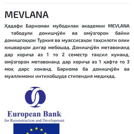
MEVLANA
Ҳадафи Барномаи мубодилаи академии
MEVLANA
табодули донишҷӯён ва омӯзгорон байни
донишгоҳҳои Туркия ва муассисаҳои таҳсилоти олии
кишварҳои дигар мебошад. Донишҷӯён метавонанд
дар хориҷа аз 1 то 2 семестр таҳсил кунанд,
омӯзгорон метавонанд дар хориҷа аз 1 ҳафта то 3
моҳ дарс хонанд. Барнома ба донишҷӯён ва
муаллимони интихобшуда стипендия медиҳад.