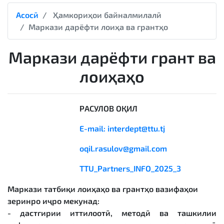
Асосӣ
Ҳамкориҳои байналмилалӣ
Маркази дарёфти лоиҳа ва грантҳо
Маркази дарёфти грант ва
лоиҳаҳо
РАСУЛОВ ОҚИЛ
E-mail: interdept@ttu.tj
oqil.rasulov@gmail.com
TTU_Partners_INFO_2025_3
Маркази татбиқи лоиҳаҳо ва грантҳо вазифаҳои
зеринро иҷро мекунад:
- дастгирии иттилоотӣ, методӣ ва ташкилии