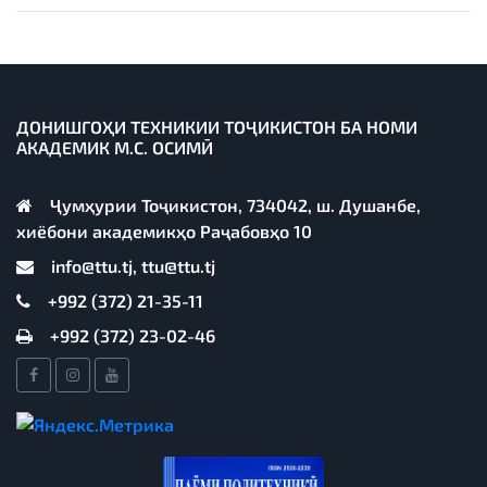
ДОНИШГОҲИ ТЕХНИКИИ ТОҶИКИСТОН БА НОМИ
АКАДЕМИК М.С. ОСИМӢ
Ҷумҳурии Тоҷикистон, 734042, ш. Душанбе,
хиёбони академикҳо Раҷабовҳо 10
info@ttu.tj, ttu@ttu.tj
+992 (372) 21-35-11
+992 (372) 23-02-46