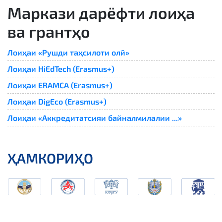
Маркази дарёфти лоиҳа
ва грантҳо
Лоиҳаи «Рушди таҳсилоти олӣ»
Лоиҳаи HiEdTech (Erasmus+)
Лоиҳаи ERAMCA (Erasmus+)
Лоиҳаи DigEco (Erasmus+)
Лоиҳаи «Аккредитатсияи байналмилалии ...»
ҲАМКОРИҲО