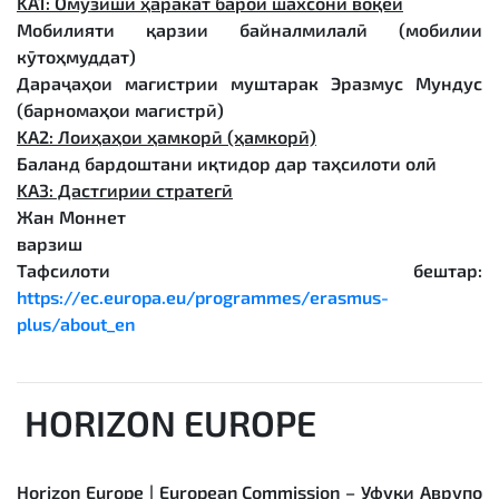
KA1: Омӯзиши ҳаракат барои шахсони воқеӣ
Мобилияти қарзии байналмилалӣ (мобилии
кӯтоҳмуддат)
Дараҷаҳои магистрии муштарак Эразмус Мундус
(барномаҳои магистрӣ)
KA
2: Лоиҳаҳои ҳамкорӣ (ҳамкорӣ)
Баланд бардоштани иқтидор дар таҳсилоти олӣ
KA
3: Дастгирии стратегӣ
Жан Моннет
варзиш
Тафсилоти бештар:
https://ec.europa.eu/programmes/erasmus-
plus/about_en
HORIZON EUROPE
Horizon Europe | European Commission – Уфуқи Аврупо