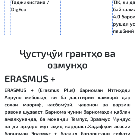
Таджикистана /
TJK, ки 
DigEco
байналми
4.0 баро
рушди ус
пешбинӣ
Ҷустуҷӯи грантҳо ва
озмунҳо
ERASMUS +
ERASMUS + (Erasmus Plus) барномаи Иттиҳоди
Аврупо мебошад, ки ба дастгирии ҳамкорӣ дар
соҳаи маориф, касбомӯзӣ, ҷавонон ва варзиш
равона шудааст. Барнома чунин барномаҳои қаблан
амалкунанда, ба монанди Темпус, Эразмус Мундус
ва дигарҳоро муттаҳид кардааст.Ҳадафҳои асосии
барномаи Эразмус + баланд бардоштани сифати