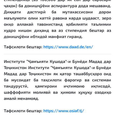
ҷаҳон) ба донишҷӯёни аспирантура дода мешаванд.
Диққати дастгирӣ ба мутахассисони дорои
маълумоти олии хаттӣ равона карда шудааст, зеро
онҳо аллакай тавонистанд қобилияти таълимии
худро нишон диҳанд ва аз стипендия бештар аз
донишҷӯёни ибтидоӣ манфиат гиранд.
Тафсилоти бештар:
https://www.daad.de/en/
Институти “Ҷамъияти Кушода”-и Бунёди Мадад дар
Тоҷикистон
Институти “Ҷамъияти Кушода”-и Бунёди
Мадад дар Тоҷикистон як қатор ташаббусҳоро оид
ба мусоидат ба таҳсилоти фарогир ва системаи
тандурустӣ, ҳамгироии иҷтимоию иқтисодӣ,
шаффофияти молиявӣ ва ҳимояи ҳуқуқу озодиҳо
амалӣ менамояд.
Тафсилоти бештар:
https://www.osiaf.tj/