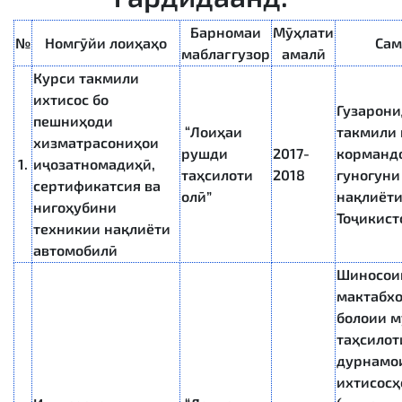
Барномаи
Мӯҳлати
№
Номгӯйи лоиҳаҳо
Сам
маблағгузор
амалӣ
Курси такмили
ихтисос бо
Гузарони
пешниҳоди
“Лоиҳаи
такмили 
хизматрасониҳои
рушди
2017-
корманд
1.
иҷозатномадиҳӣ,
таҳсилоти
2018
гуногуни
сертификатсия ва
олӣ”
нақлиёт
нигоҳубини
Тоҷикист
техникии нақлиёти
автомобилӣ
Шиносои
мактабх
болоии м
таҳсилот
дурнамои
ихтисосҳ