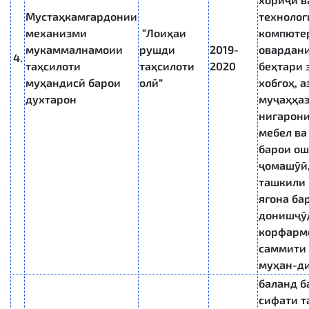
Мустаҳкамгардонии
технолог
механизми
“Лоиҳаи
компюте
мукаммалнамоии
рушди
2019-
овардан
4.
таҳсилоти
таҳсилоти
2020
беҳтари 
муҳандисӣ барои
олӣ”
хобгоҳ, а
духтарон
муҷаҳҳа
нигарони
мебел ва
барои ош
ҷомашӯӣ
ташкили
ягона ба
донишҷӯ
корфармо
саммити 
муҳан-ди
баланд 
сифати т