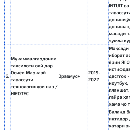
INTUIT ва
тавассут
донишҷӯ
донишанд
маводи т
ҷумла ку
Мақсади 
иборат а
Мукаммалгардонии
ёрии ЯГО
таҳсилоти олӣ дар
истифода
Осиёи Марказӣ
2019-
6.
Эразмус+
дастгоҳ 
тавассути
2022
ноутбук,
технологияҳои нав /
планшет,
HIEDTEC
ғайра ҳа
ҳама ҷо 
Баланд 
иқтидор 
хатари э