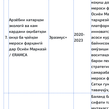
коҳиш до
мероси ф
Осиёи Ма
Арзёбии хатарҳои
тарҳрезӣ
экологӣ ва кам
платфор
кардани оқибатҳои
инноватс
2020-
7.
онҳо ба ҷойҳои
Эразмус+
асоси ку
2023
мероси фарҳангӣ
байнисоҳ
дар Осиёи Марказӣ
омӯзиши 
/ ERAMCA
воситаҳо
барои п
стратеги
самараб
мероси ф
Сатҳи гу
таваҷҷӯҳ
Баланд 
сифати т
мутахасс