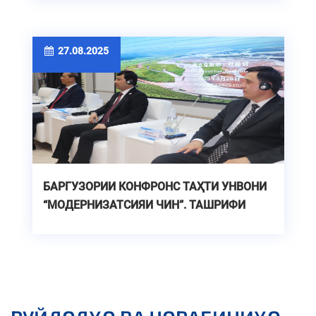
ҶУМҲУРИИ УЗБЕКИСТОН
27.08.2025
БАРГУЗОРИИ КОНФРОНС ТАҲТИ УНВОНИ
“МОДЕРНИЗАТСИЯИ ЧИН”. ТАШРИФИ
ҲАЙАТИ ЧИНӢ БО РОҲБАРИИ УЗВИ
КУМИТАИ МАРКАЗИИ ҲИЗБИ
КОММУНИСТИИ ЧИН, КОТИБИ ҲИЗБИ
КОММУНИСТИИ МУЗОФОТИ ТСИНХАЙ БА
ДОНИШГОҲ