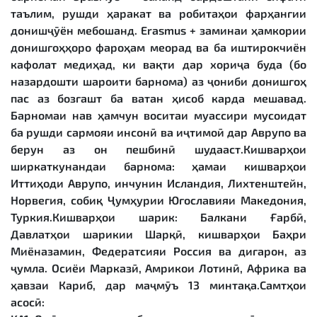
таълим, рушди ҳаракат ва робитаҳои фарҳангии
донишҷӯён мебошанд. Erasmus + заминаи ҳамкории
донишгоҳҳоро фароҳам меорад ва ба иштирокчиён
кафолат медиҳад, ки вақти дар хориҷа буда (бо
назардошти шароити барнома) аз ҷониби донишгоҳ
пас аз бозгашт ба ватан ҳисоб карда мешавад.
Барномаи нав ҳамчун воситаи муассири мусоидат
ба рушди сармояи инсонӣ ва иҷтимоӣ дар Аврупо ва
берун аз он пешбинӣ шудааст.Кишварҳои
ширкаткунандаи барнома: ҳамаи кишварҳои
Иттиҳоди Аврупо, инчунин Исландия, Лихтенштейн,
Норвегия, собиқ Ҷумҳурии Югославияи Македония,
Туркия.Кишварҳои шарик: Балкани Ғарбӣ,
Давлатҳои шарикии Шарқӣ, кишварҳои Баҳри
Миёназамин, Федератсияи Россия ва дигарон, аз
ҷумла. Осиёи Марказӣ, Амрикои Лотинӣ, Африка ва
ҳавзаи Кариб, дар маҷмӯъ 13 минтақа.Самтҳои
асосӣ: