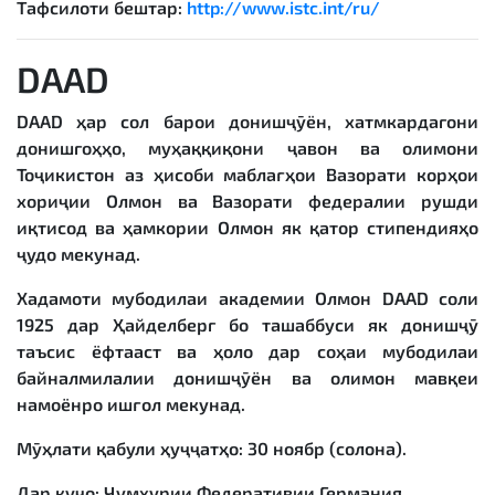
Тафсилоти бештар:
http://www.istc.int/ru/
DAAD
DAAD ҳар сол барои донишҷӯён, хатмкардагони
донишгоҳҳо, муҳаққиқони ҷавон ва олимони
Тоҷикистон аз ҳисоби маблағҳои Вазорати корҳои
хориҷии Олмон ва Вазорати федералии рушди
иқтисод ва ҳамкории Олмон як қатор стипендияҳо
ҷудо мекунад.
Хадамоти мубодилаи академии Олмон DAAD соли
1925 дар Ҳайделберг бо ташаббуси як донишҷӯ
таъсис ёфтааст ва ҳоло дар соҳаи мубодилаи
байналмилалии донишҷӯён ва олимон мавқеи
намоёнро ишғол мекунад.
Мӯҳлати қабули ҳуҷҷатҳо: 30 ноябр (солона).
Дар куҷо: Ҷумҳурии Федеративии Германия.