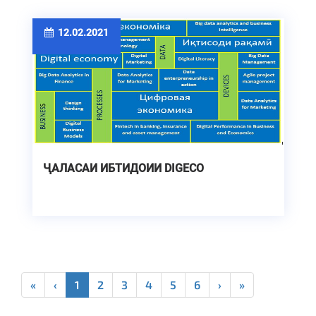
12.02.2021
ҶАЛАСАИ ИБТИДОИИ DIGECO
«
‹
1
2
3
4
5
6
›
»