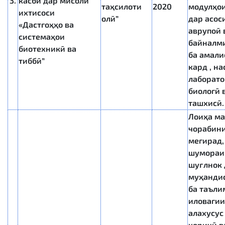
3.
касбӣ дар мисоли
таҳсилоти
2020
модулҳо
ихтисоси
олӣ”
дар асос
«Дастгоҳҳо ва
аврупоӣ 
системаҳои
байналм
биотехникӣ ва
ба амали
тиббӣ”
кард , н
лаборат
биологӣ 
ташхисӣ.
Лоиҳа м
чорабини
мегирад,
шумораи
шуғлнок 
муҳанди
ба таъли
иловагии
алахусус
хориҷӣ в