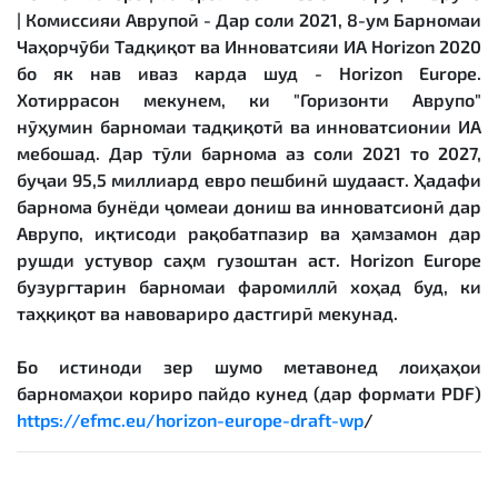
| Комиссияи Аврупоӣ - Дар соли 2021, 8-ум Барномаи
Чаҳорчӯби Тадқиқот ва Инноватсияи ИА Horizon 2020
бо як нав иваз карда шуд - Horizon Europe.
Хотиррасон мекунем, ки "Горизонти Аврупо"
нӯҳумин барномаи тадқиқотӣ ва инноватсионии ИА
мебошад. Дар тӯли барнома аз соли 2021 то 2027,
буҷаи 95,5 миллиард евро пешбинӣ шудааст. Ҳадафи
барнома бунёди ҷомеаи дониш ва инноватсионӣ дар
Аврупо, иқтисоди рақобатпазир ва ҳамзамон дар
рушди устувор саҳм гузоштан аст. Horizon Europe
бузургтарин барномаи фаромиллӣ хоҳад буд, ки
таҳқиқот ва навовариро дастгирӣ мекунад.
Бо истиноди зер шумо метавонед лоиҳаҳои
барномаҳои кориро пайдо кунед (дар формати PDF)
https://efmc.eu/horizon-europe-draft-wp
/