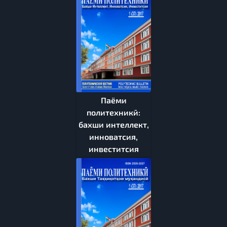
Паёми
политехникӣ:
бахши интеллект,
инноватсия,
инвеститсия