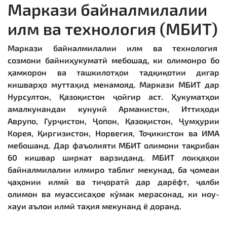
Маркази байналмилалии
илм ва технология (МБИТ)
Маркази байналмилалии илм ва технология
созмони байниҳукуматӣ мебошад, ки олимонро бо
ҳамкорон ва ташкилотҳои тадқиқотии дигар
кишварҳо муттаҳид менамояд. Маркази МБИТ дар
Нурсултон, Қазоқистон ҷойгир аст. Ҳукуматҳои
амалкунандаи кунунӣ Арманистон, Иттиҳоди
Аврупо, Гурҷистон, Ҷопон, Қазоқистон, Ҷумҳурии
Корея, Қирғизистон, Норвегия, Тоҷикистон ва ИМА
мебошанд. Дар фаъолияти МБИТ олимони тақрибан
60 кишвар ширкат варзиданд. МБИТ лоиҳаҳои
байналмилалии илмиро таблиғ мекунад, ба ҷомеаи
ҷаҳонии илмӣ ва тиҷоратӣ дар дарёфт, ҷалби
олимон ва муассисаҳое кӯмак мерасонад, ки ноу-
хауи аълои илмӣ таҳия мекунанд ё доранд.