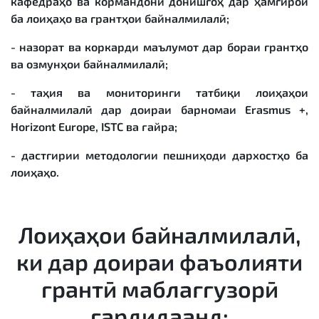
кафедраҳо ва кормандони донишгоҳ дар ҳамгироӣ
ба лоиҳаҳо ва грантҳои байналмилалӣ;
- назорат ва коркарди маълумот дар бораи грантҳо
ва озмунҳои байналмилалӣ;
- таҳия ва мониторинги татбиқи лоиҳаҳои
байналмилалӣ дар доираи барномаи Erasmus +,
Horizont Europe, ISTC ва ғайра;
- дастгирии методологии пешниҳоди дархостҳо ба
лоиҳаҳо.
Лоиҳаҳои байналмилалӣ,
ки дар доираи фаъолияти
грантӣ маблағгузорӣ
гардидаанд: