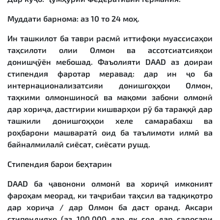
Муддати барнома: аз 10 то 24 моҳ.
Ин ташкилот ба таври расмӣ иттифоқи муассисаҳои
таҳсилоти олии Олмон ва ассотсиатсияҳои
донишҷӯён мебошад. Фаъолияти DAAD аз доираи
стипендия фаротар меравад: дар ин ҷо ба
интернационализатсияи донишгоҳҳои Олмон,
таҳкими олмоншиносӣ ва мақоми забони олмонӣ
дар хориҷа, дастгирии кишварҳои рӯ ба тараққӣ дар
ташкили донишгоҳҳои хеле самарабахш ва
роҳбарони машваратӣ оид ба таълимоти илмӣ ва
байналмилалӣ сиёсат, сиёсати рушд.
Стипендия барои беҳтарин
DAAD ба ҷавонони олмонӣ ва хориҷӣ имконият
фароҳам меорад, ки таҷрибаи таҳсил ва тадқиқотро
дар хориҷа / дар Олмон ба даст оранд. Аксари
стипендияҳо (аз 100,000 дар як сол дар саросари