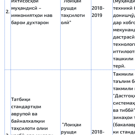
Ихтисосҳои
“Лоиҳаи
(муҳанди
муҳандисӣ –
рушди
2018-
техникӣ 
2.
имкониятҳои нав
таҳсилоти
2019
донишҷӯд
барои духтарон
олӣ”
дар хобг
мекунанд
дастрасӣ
технолог
иттилоот
ташкили
терӣ.
Такмили 
таълим б
такмили 
"Дастгоҳ
Татбиқи
системаҳ
стандартҳои
ва тиббӣ
аврупоӣ ва
зинаҳои 
байналхалқии
“Лоиҳаи
(бакалав
таҳсилоти олии
рушди
2018-
ки станд