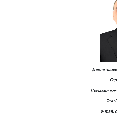
Давлатшоев
Сар
Но
м
зади ил
м
Тел+
e-mail: 