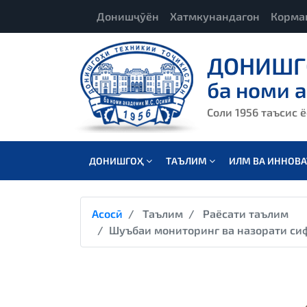
Донишҷӯён
Хатмкунандагон
Корма
ДОНИШГ
ба номи 
Соли 1956 таъсис 
ДОНИШГОҲ
ТАЪЛИМ
ИЛМ ВА ИННОВ
Асосӣ
Таълим
Раёсати таълим
Шуъбаи мониторинг ва назорати си