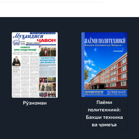
Паёми
Рӯзномаи
политехникӣ:
Бахши техника
ва ҷомеъа