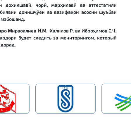
и дохилшавӣ, ҷорӣ, марҳилавӣ ва аттестатияи
рбиявии донишҷӯён аз вазифаҳои асосии шуъбаи
 мэбошанд.
ро Мирзоалиев И.М., Халилов Р.
ва Иброҳимов С.Ҷ.
ардори будет следить за мониторингом, который
 дорад.