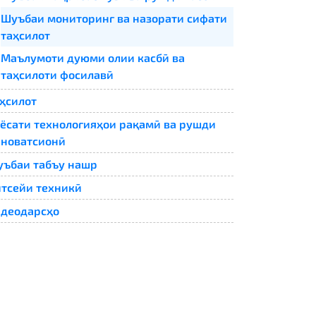
Шуъбаи мониторинг ва назорати сифати
таҳсилот
Маълумоти дуюми олии касбӣ ва
таҳсилоти фосилавӣ
ҳсилот
ёсати технологияҳои рақамӣ ва рушди
новатсионӣ
ъбаи табъу нашр
тсейи техникӣ
деодарсҳо