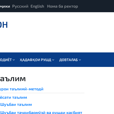
оҷики
Русский
English
Нома ба ректор
ОН
СОДИЁТ
ҲАДАФҲОИ РУШД
ДОВТАЛАБ
Таълим
рои таълимӣ-методӣ
ёсати таълим
Шуъбаи таълим
Шуъбаи таҷрибаомӯзӣ ва рушди касбият