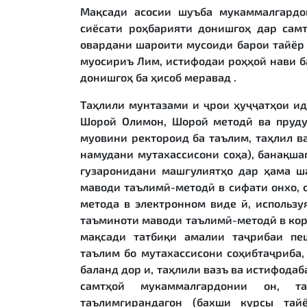
Мақсади асосии шуъба мукаммалгардо
сиёсати роҳбарияти донишгоҳ дар сам
овардани шароити мусоиди барои тайёр 
муосириъ Лим, истифодаи роҳҳой нави б
донишгоҳ ба ҳисоб меравад .
Таҳлили мунтазами и ҷрои ҳуҷҷатҳои ид
Шорой Олимон, Шорой методӣ ва пруд
муовини ректороид ба таълим, таҳлил в
намудани мутахассисони соҳа), банақша
гузаронидани машғулиятҳо дар ҳама ш
маводи таълимӣ-методӣ в сифати онхо, 
метода в электронном виде ӣ, использу
таъминоти маводи таълимӣ-методӣ в кор
мақсади татбиқи амалии таҷрибаи пе
таълим бо мутахассисони соҳибтаҷриба
баланд дор и, таҳлили вазъ ва истифода
самтҳой мукаммалгардонии он, т
таълимгирандагон (бахши курсы тай