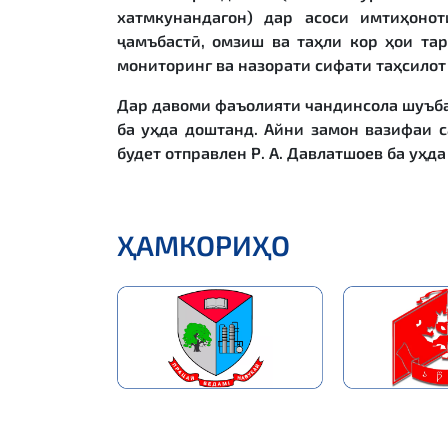
хатмкунандагон) дар асоси имтиҳонот
ҷамъбастӣ, омзиш ва таҳли кор ҳои та
мониторинг ва назорати сифати таҳсилот
Дар давоми фаъолияти чандинсола шуъба
ба уҳда доштанд.
Айни замон вазифаи с
будет отправлен Р.
А.
Давлатшоев ба уҳда
ҲАМКОРИҲО