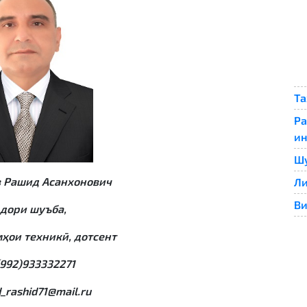
Та
Ра
ин
Шу
 Рашид Асанхонович
Ли
Ви
дори шуъба,
ҳои техникӣ
, до
тс
ент
(992)933332271
d_rashid71@mail.ru