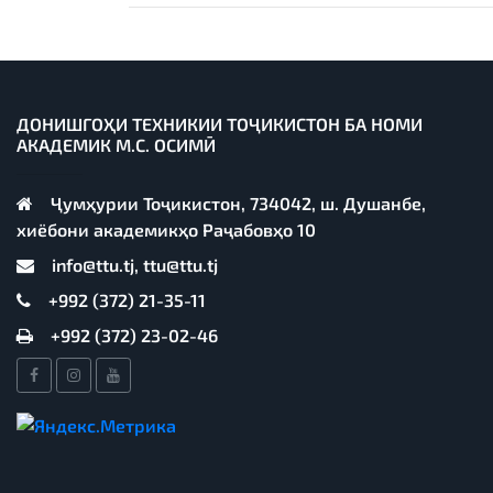
ДОНИШГОҲИ ТЕХНИКИИ ТОҶИКИСТОН БА НОМИ
АКАДЕМИК М.С. ОСИМӢ
Ҷумҳурии Тоҷикистон, 734042, ш. Душанбе,
хиёбони академикҳо Раҷабовҳо 10
info@ttu.tj, ttu@ttu.tj
+992 (372) 21-35-11
+992 (372) 23-02-46