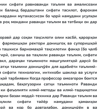
нии сифати равнованди таълим ва амалисозии
ти баланд бардоштани сифати тасилот, фарохам
кардани мутахассисон бо ҷорӣ намудани усулҳои
а роҳ мондани раванди таълим ва татбиқи он дар
оравӣ дар соҳаи таҳсилоти олии касбӣ, қарорҳои
у фармоишҳои ректори донишгоҳ ва супоришҳой
а ташхиси барномаҳой таҳсилотии фанҳо (бо ҷалб
гирӣ, санҷиш ва таҳлили раванди таълим, сифати
акл, дараҷаи таъминоти машғулиятҳой дарсӣ бо
сатҳи таъмини донишҷӯён для адабиёти таълимӣ-
я сифати технологии, интихоби шаклҳо ва услуги
ҳой тарбиявии Когда профессор омозгорон боится
шқадам, баҳогузории сатҳи таъминоти Раванди
, ки фаъолияти илмӣ-методы ва илмӣ-тадқиқотии
барии базаи моддӣ-техника дар Раванди таълим ва
аҳлили сифати тайёр намудани ҳамаиҳои
ёрӣ ва кор бо довталабон, донишҷӯён в ва