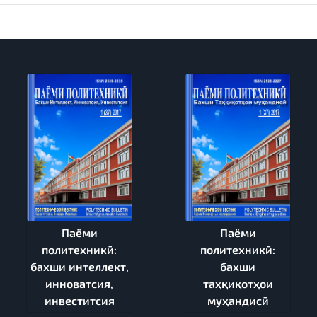
Паёми
Паёми
политехникӣ:
политехникӣ:
бахши интеллект,
бахши
инноватсия,
таҳқиқотҳои
инвеститсия
муҳандисӣ