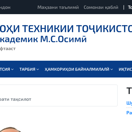
ндон
Маҳзани таълимӣ
Сомонаи қаблӣ
|
Т
ОҲИ ТЕХНИКИИ ТОҶИКИСТ
академик М.С.Осимӣ
ёфтааст
АТСИЯ
ТАРБИЯ
ҲАМКОРИҲОИ БАЙНАЛМИЛАЛӢ
ИҚТИ
фати таҳсилот
Шу
Ра