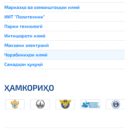
Марказҳо ва озмоишгоҳҳои илмӣ
ИИТ "Политехник"
Парки технологӣ
Интишороти илмӣ
Махзани электронӣ
Чорабиниҳои илмӣ
Санадҳои ҳуқуқӣ
ҲАМКОРИҲО