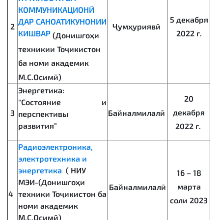
КОММУНИКАЦИОНӢ
5 декабря
ДАР САНОАТИКУНОНИИ
2
Ҷумҳуриявӣ
КИШВАР
2022 г.
(Донишгоҳи
техникии Тоҷикистон
ба номи академик
М.С.Осимӣ)
Энергетика:
20
"Состояние и
декабря
3
Байналмилалӣ
перспективы
развития"
2022 г.
Радиоэлектроника,
электротехника и
энергетика
(
НИУ
16 – 18
МЭИ-(Донишгоҳи
марта
Байналмилалӣ
техники Тоҷикистон ба
4
соли 2023
номи академик
М.С.Осимӣ)