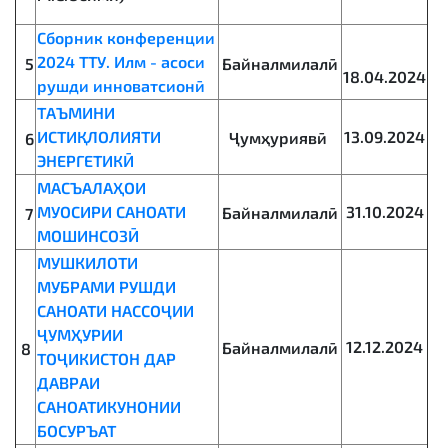
Сборник конференции
2024 ТТУ. Илм - асоси
Байналмилалӣ
5
18.04.2024
рушди инноватсионӣ
ТАЪМИНИ
ИСТИҚЛОЛИЯТИ
13.09.2024
Ҷумҳуриявӣ
6
ЭНЕРГЕТИКӢ
МАСЪАЛАҲОИ
МУОСИРИ САНОАТИ
31.10.2024
Байналмилалӣ
7
МОШИНСОЗӢ
МУШКИЛОТИ
МУБРАМИ РУШДИ
САНОАТИ НАССОҶИИ
ҶУМҲУРИИ
12.12.2024
Байналмилалӣ
8
ТОҶИКИСТОН ДАР
ДАВРАИ
САНОАТИКУНОНИИ
БОСУРЪАТ