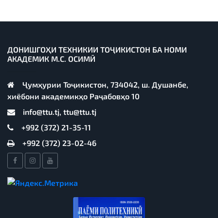
ДОНИШГОҲИ ТЕХНИКИИ ТОҶИКИСТОН БА НОМИ
АКАДЕМИК М.С. ОСИМӢ
Ҷумҳурии Тоҷикистон, 734042, ш. Душанбе,
хиёбони академикҳо Раҷабовҳо 10
info@ttu.tj, ttu@ttu.tj
+992 (372) 21-35-11
+992 (372) 23-02-46