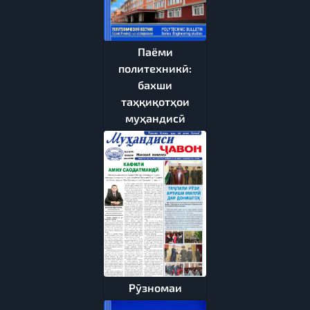
Паёми
политехникӣ:
бахши
таҳқиқотҳои
муҳандисӣ
Рӯзномаи