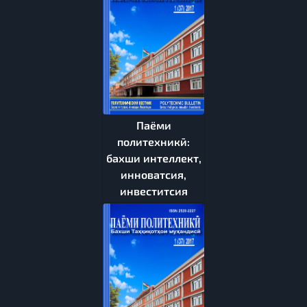
Паёми
политехникӣ:
бахши интеллект,
инноватсия,
инвеститсия