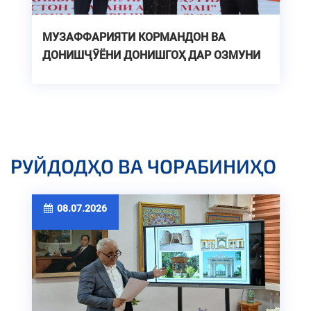
МУЗАФФАРИЯТИ КОРМАНДОН ВА
ДОНИШҶӮЁНИ ДОНИШГОҲ ДАР ОЗМУНИ
ҶУМҲУРИЯВИИ "ТОҶИКИСТОН - ВАТАНИ
АЗИЗИ МАН"
РУЙДОДҲО ВА ЧОРАБИНИҲО
08.07.2026