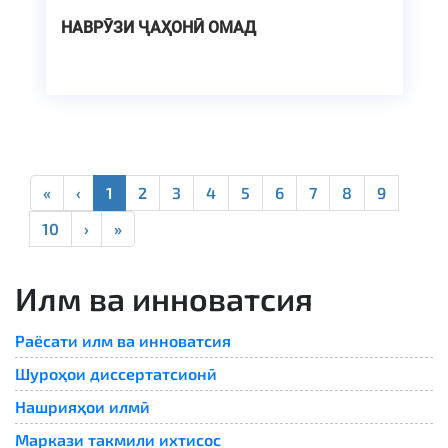
НАВРӮЗИ ҶАҲОНӢ ОМАД
«
‹
1
2
3
4
5
6
7
8
9
10
›
»
Илм ва инноватсия
Раёсати илм ва инноватсия
Шуроҳои диссертатсионӣ
Нашрияҳои илмӣ
Маркази такмили ихтисос