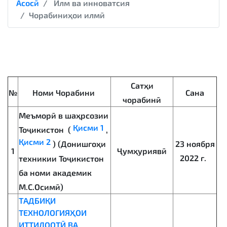
Асосӣ
Илм ва инноватсия
Чорабиниҳои илмӣ
Сатҳи
№
Номи Чорабини
Сана
чорабинӣ
Меъморӣ в шаҳрсозии
Қисми 1
Тоҷикистон (
,
Қисми 2
23 ноября
) (Донишгоҳи
1
Ҷумҳуриявӣ
2022 г.
техникии Тоҷикистон
ба номи академик
М.С.Осимӣ)
ТАДБИҚИ
ТЕХНОЛОГИЯҲОИ
ИТТИЛООТӢ ВА