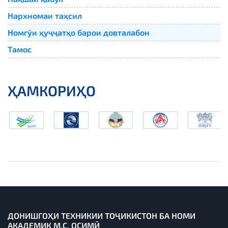
Нархномаи таҳсил
Номгӯи ҳуҷҷатҳо барои довталабон
Тамос
ҲАМКОРИҲО
ДОНИШГОҲИ ТЕХНИКИИ ТОҶИКИСТОН БА НОМИ
АКАДЕМИК М.С. ОСИМӢ