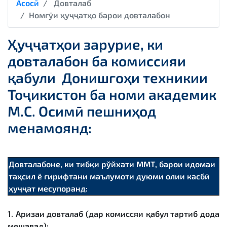
Асосӣ
Довталаб
Номгӯи ҳуҷҷатҳо барои довталабон
Ҳуҷҷатҳои зарурие, ки
довталабон ба комиссияи
қабули Донишгоҳи техникии
Тоҷикистон ба номи академик
М.С. Осимӣ пешниҳод
менамоянд:
Довталабоне, ки тибқи рўйхати ММТ, барои идомаи
таҳсил ё гирифтани маълумоти дуюми олии касбӣ
ҳуҷҷат месупоранд:
1. Аризаи довталаб (дар комиссяи қабул тартиб дода
мешавад);