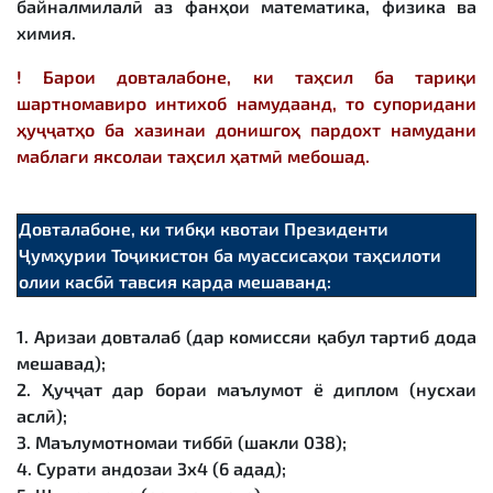
байналмилалӣ аз фанҳои математика, физика ва
химия.
! Барои довталабоне, ки таҳсил ба тариқи
шартномавиро интихоб намудаанд, то супоридани
ҳуҷҷатҳо ба хазинаи донишгоҳ пардохт намудани
маблағи яксолаи таҳсил ҳатмӣ мебошад.
Довталабоне, ки тибқи квотаи Президенти
Ҷумҳурии Тоҷикистон ба муассисаҳои таҳсилоти
олии касбӣ тавсия карда мешаванд:
1. Аризаи довталаб (дар комиссяи қабул тартиб дода
мешавад);
2. Ҳуҷҷат дар бораи маълумот ё диплом (нусхаи
аслӣ);
3. Маълумотномаи тиббӣ (шакли 038);
4. Сурати андозаи 3х4 (6 адад);