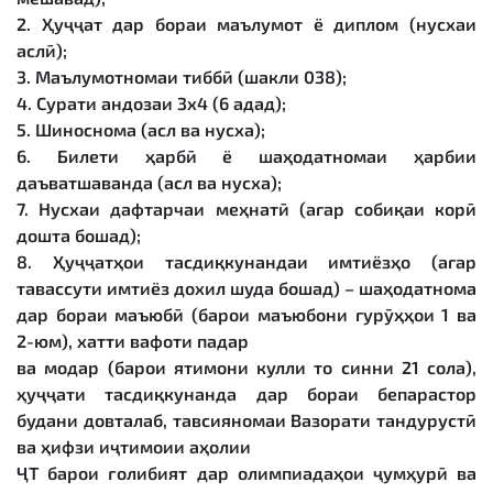
2. Ҳуҷҷат дар бораи маълумот ё диплом (нусхаи
аслӣ);
3. Маълумотномаи тиббӣ (шакли 038);
4. Сурати андозаи 3х4 (6 адад);
5. Шиноснома (асл ва нусха);
6. Билети ҳарбӣ ё шаҳодатномаи ҳарбии
даъватшаванда (асл ва нусха);
7. Нусхаи дафтарчаи меҳнатӣ (агар собиқаи корӣ
дошта бошад);
8. Ҳуҷҷатҳои тасдиқкунандаи имтиёзҳо (агар
тавассути имтиёз дохил шуда бошад) – шаҳодатнома
дар бораи маъюбӣ (барои маъюбони гурӯҳҳои 1 ва
2-юм), хатти вафоти падар
ва модар (барои ятимони кулли то синни 21 сола),
ҳуҷҷати тасдиқкунанда дар бораи бепарастор
будани довталаб, тавсияномаи Вазорати тандурустӣ
ва ҳифзи иҷтимоии аҳолии
ҶТ барои ғолибият дар олимпиадаҳои ҷумҳурӣ ва