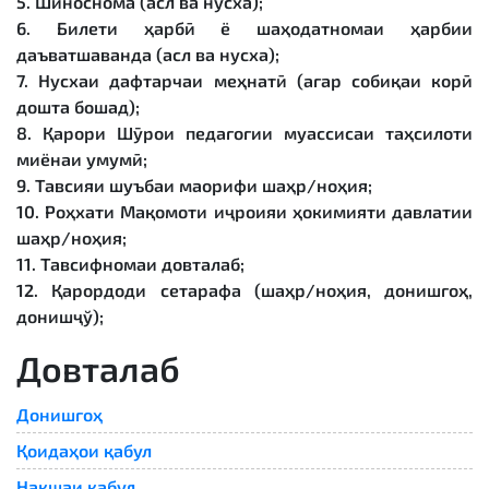
5. Шиноснома (асл ва нусха);
6. Билети ҳарбӣ ё шаҳодатномаи ҳарбии
даъватшаванда (асл ва нусха);
7. Нусхаи дафтарчаи меҳнатӣ (агар собиқаи корӣ
дошта бошад);
8. Қарори Шӯрои педагогии муассисаи таҳсилоти
миёнаи умумӣ;
9. Тавсияи шуъбаи маорифи шаҳр/ноҳия;
10. Роҳхати Мақомоти иҷроияи ҳокимияти давлатии
шаҳр/ноҳия;
11. Тавсифномаи довталаб;
12. Қарордоди сетарафа (шаҳр/ноҳия, донишгоҳ,
донишҷў);
Довталаб
Донишгоҳ
Қоидаҳои қабул
Нақшаи қабул