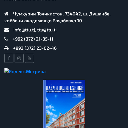
Ҷумҳурии Тоҷикистон, 734042, ш. Душанбе,
хиёбони академикҳо Раҷабовҳо 10
info@ttu.tj, ttu@ttu.tj
+992 (372) 21-35-11
+992 (372) 23-02-46