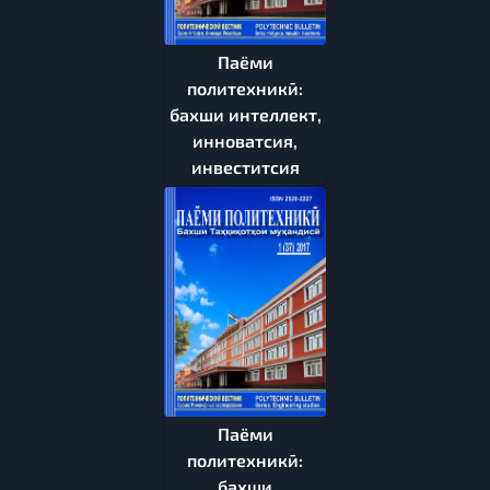
Паёми
политехникӣ:
бахши интеллект,
инноватсия,
инвеститсия
Паёми
политехникӣ:
бахши