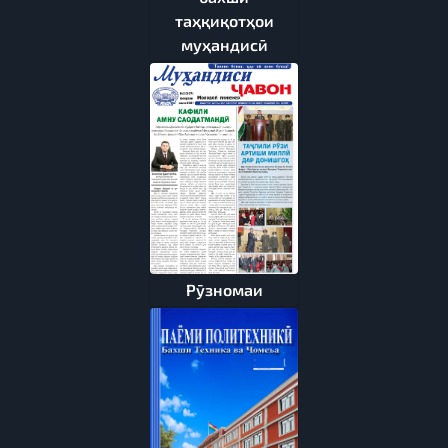
таҳқиқотҳои
муҳандисӣ
Рӯзномаи