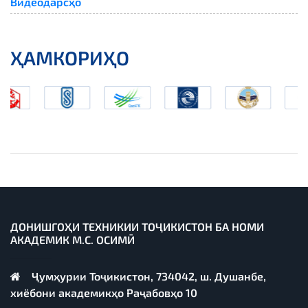
Видеодарсҳо
ҲАМКОРИҲО
ДОНИШГОҲИ ТЕХНИКИИ ТОҶИКИСТОН БА НОМИ
АКАДЕМИК М.С. ОСИМӢ
Ҷумҳурии Тоҷикистон, 734042, ш. Душанбе,
хиёбони академикҳо Раҷабовҳо 10