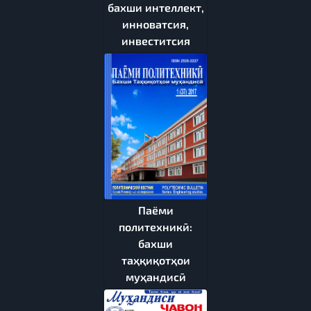
бахши интеллект,
инноватсия,
инвеститсия
Паёми
политехникӣ:
бахши
таҳқиқотҳои
муҳандисӣ