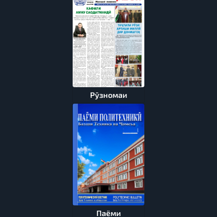
Рӯзномаи
Паёми