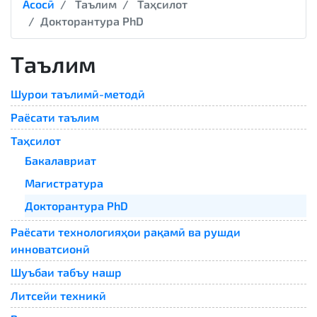
Асосӣ
Таълим
Таҳсилот
Докторантура PhD
Таълим
Шурои таълимӣ-методӣ
Раёсати таълим
Таҳсилот
Бакалавриат
Магистратура
Докторантура PhD
Раёсати технологияҳои рақамӣ ва рушди
инноватсионӣ
Шуъбаи табъу нашр
Литсейи техникӣ