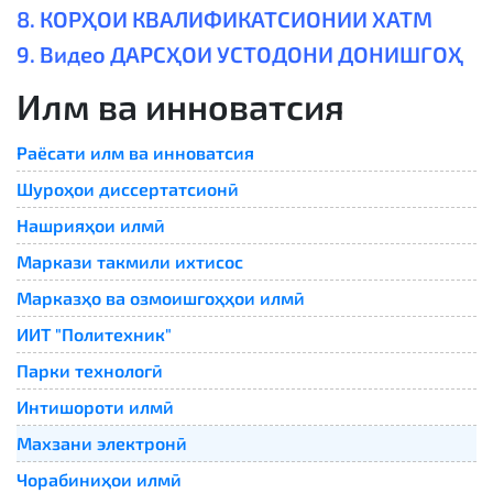
8. КОРҲОИ КВАЛИФИКАТСИОНИИ ХАТМ
9. Видео ДАРСҲОИ УСТОДОНИ ДОНИШГОҲ
Илм ва инноватсия
Раёсати илм ва инноватсия
Шуроҳои диссертатсионӣ
Нашрияҳои илмӣ
Маркази такмили ихтисос
Марказҳо ва озмоишгоҳҳои илмӣ
ИИТ "Политехник"
Парки технологӣ
Интишороти илмӣ
Махзани электронӣ
Чорабиниҳои илмӣ