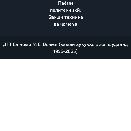
Паёми
политехникӣ:
Бахши техника
ва ҷомеъа
ДТТ ба номи М.С. Осимӣ (ҳамаи ҳуқуқҳо риоя шудаанд
1956-2025)