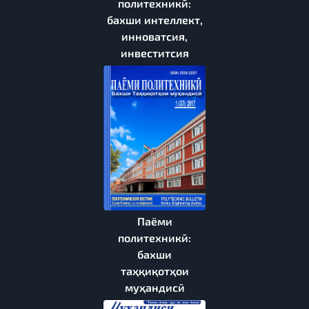
политехникӣ:
бахши интеллект,
инноватсия,
инвеститсия
Паёми
политехникӣ:
бахши
таҳқиқотҳои
муҳандисӣ