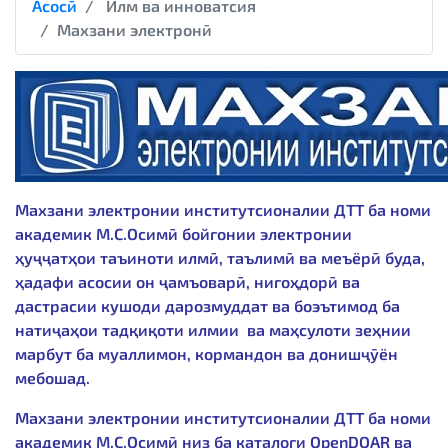
Асосӣ
Илм ва инноватсия
Махзани электронӣ
Махзани электронии институтсионалии ДТТ ба номи
академик М.С.Осимӣ бойгонии электронии
ҳуҷҷатҳои таъиноти илмӣ, таълимӣ ва меъёрӣ буда,
ҳадафи асосии он ҷамъоварӣ, нигоҳдорӣ ва
дастрасии кушоди дарозмуддат ва боэътимод ба
натиҷаҳои тадқиқоти илмии ва маҳсулоти зеҳнии
марбут ба муаллимон, кормандон ва донишҷӯён
мебошад.
Махзани электронии институтсионалии ДТТ ба номи
академик М.С.Осимӣ низ ба каталоги
OpenDOAR
ва