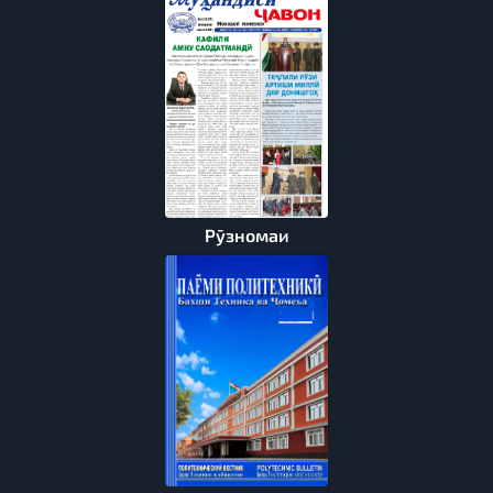
Рӯзномаи