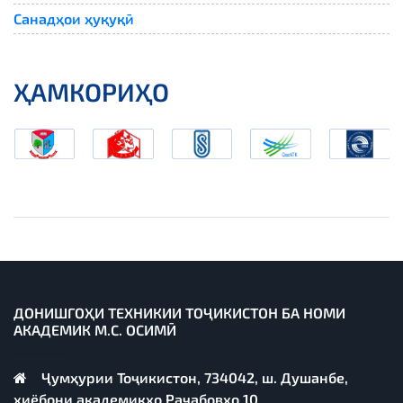
Санадҳои ҳуқуқӣ
ҲАМКОРИҲО
ДОНИШГОҲИ ТЕХНИКИИ ТОҶИКИСТОН БА НОМИ
АКАДЕМИК М.С. ОСИМӢ
Ҷумҳурии Тоҷикистон, 734042, ш. Душанбе,
хиёбони академикҳо Раҷабовҳо 10