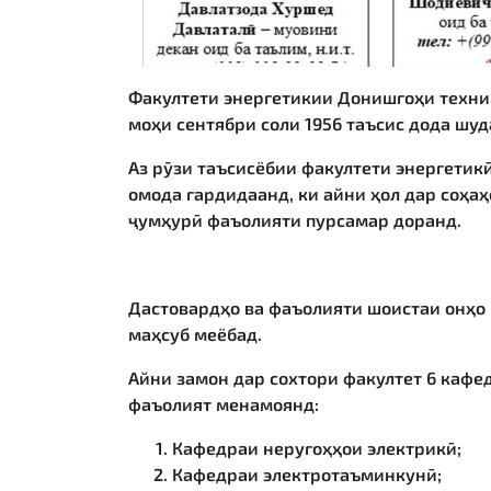
Факултети энергетикии Донишгоҳи техни
моҳи сентябри соли 1956 таъсис дода шуд
Аз рӯзи таъсисёбии факултети энергетик
омода гардидаанд, ки айни ҳол дар соҳаҳ
ҷумҳурӣ фаъолияти пурсамар доранд.
Дастовардҳо ва фаъолияти шоистаи онҳо
маҳсуб меёбад.
Айни замон дар сохтори факултет 6 кафе
фаъолият менамоянд:
Кафедраи неругоҳҳои электрикӣ;
Кафедраи электротаъминкунӣ;