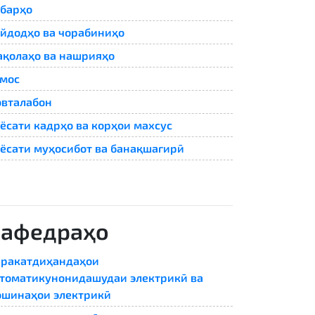
барҳо
йдодҳо ва чорабиниҳо
қолаҳо ва нашрияҳо
мос
вталабон
ёсати кадрҳо ва корҳои махсус
ёсати муҳосибот ва банақшагирӣ
Кафедраҳо
ракатдиҳандаҳои
томатикунонидашудаи электрикӣ ва
шинаҳои электрикӣ