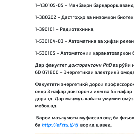
1-430105-05 – Манбаҳои барқароршаванд
1-380202 – Дастгоҳҳо ва низомҳои биотех
1-390101 – Радиотехника,
1-530104-03 – Автоматика ва ҳифзи релеи
1-530105 – Автоматонии ҳаракатоварҳои 
Дар факултет
докторантони PhD
аз рӯйи 
6D 071800 – Энергетикаи электрикӣ омод
Факултети энергетикӣ дорои профессорон
онҳо
3
нафар докторони илм ва
55
нафар 
доранд. Дар маҷмуъ ҳайати умумии омӯз
мебошад.
Барои маълумоти муфассал оид ба фаъол
ба
http://ef.ttu.tj/tj
ворид шавед.