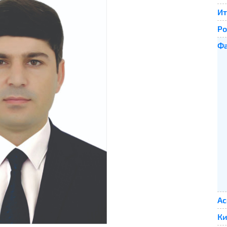
Ит
Ро
Фа
Ас
Ки