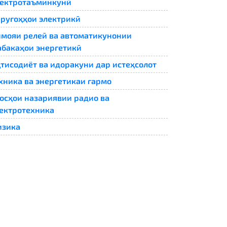
ектротаъминкунӣ
ругоҳҳои электрикӣ
мояи релеӣ ва автоматикунонии
бакаҳои энергетикӣ
тисодиёт ва идоракуни дар истеҳсолот
хника ва энергетикаи гармо
осҳои назариявии радио ва
ектротехника
изика