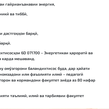
аи ғайрианъанавии энергия,
никӣ ва тиббӣ,
и дастгоҳҳои барқӣ,
барқӣ.
ихтисосҳои 6D 071700 – Энергетикаи ҳароратӣ ва
а карда мешаванд.
у омӯзгорони баландихтисос буда, дар ҳайати
номзадони илм фаъолияти илмӣ – педагогӣ
горон ва кормандони факултет зиёда аз 80 нафар
ияти таълимӣ, илмӣ ва тарбиявии факултет