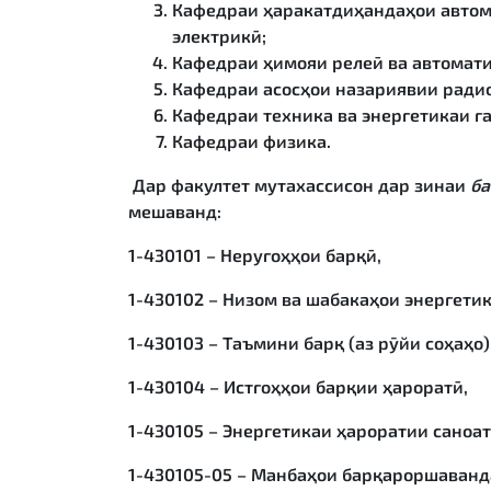
Кафедраи ҳаракатдиҳандаҳои авто
электрикӣ;
Кафедраи ҳимояи релеӣ ва автомати
Кафедраи асосҳои назариявии радио
Кафедраи техника ва энергетикаи г
Кафедраи физика.
Дар факултет мутахассисон дар зинаи
ба
мешаванд:
1-430101 – Неругоҳҳои барқӣ,
1-430102 – Низом ва шабакаҳои энергетик
1-430103 – Таъмини барқ (аз рӯйи соҳаҳо)
1-430104 – Истгоҳҳои барқии ҳароратӣ,
1-430105 – Энергетикаи ҳароратии саноат
1-430105-05 – Манбаҳои барқароршаванд