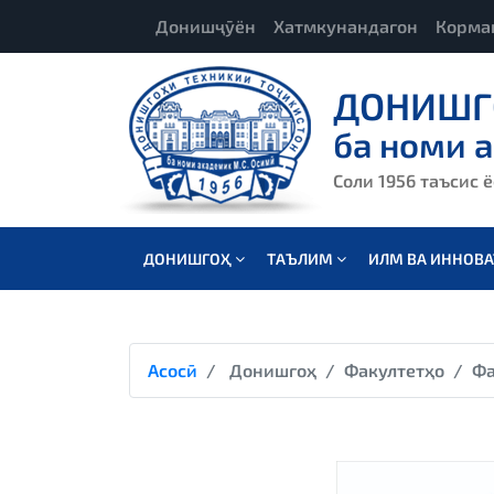
Донишҷӯён
Хатмкунандагон
Корма
ДОНИШГ
ба номи 
Соли 1956 таъсис 
ДОНИШГОҲ
ТАЪЛИМ
ИЛМ ВА ИННОВ
Асосӣ
Донишгоҳ
Факултетҳо
Фа