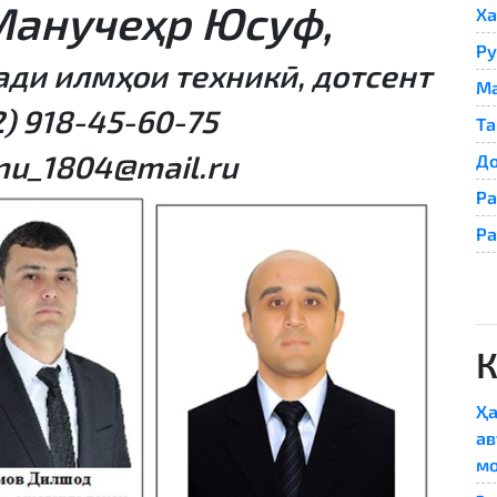
анучеҳр Юсуф,
Ха
Ру
ади илмҳои техникӣ, дотсент
Ма
2) 918-45-60-75
Та
u_1804@mail.ru
До
Ра
Ра
Ҳа
ав
мо