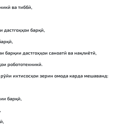
никӣ ва тиббӣ,
и дастгоҳҳои барқӣ,
барқӣ,
и барқии дастгоҳҳои саноатӣ ва нақлиётӣ,
ҳои робототехникӣ.
 рӯйи ихтисосҳои зерин омода карда мешаванд:
ии барқӣ,
,
ӣ,