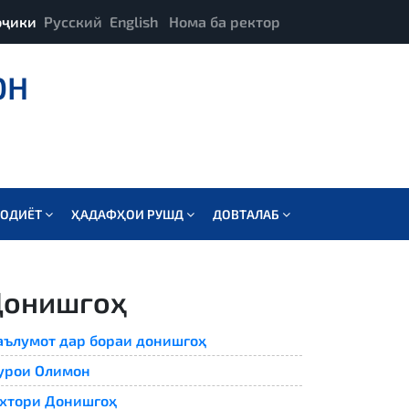
оҷики
Русский
English
Нома ба ректор
ОН
СОДИЁТ
ҲАДАФҲОИ РУШД
ДОВТАЛАБ
Донишгоҳ
ълумот дар бораи донишгоҳ
урои Олимон
хтори Донишгоҳ