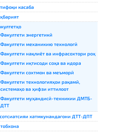
тифоқи касаба
ҳбарият
култетҳо
Факултети энергетикӣ
Факултети механикию технологӣ
Факултети нақлиёт ва инфрасохтори роҳ
Факултети иқтисоди соҳа ва идора
Факултети сохтмон ва меъморӣ
Факултети технологияҳои рақамӣ,
системаҳо ва ҳифзи иттилоот
Факултети муҳандисӣ-техникии ДМТБ-
ДТТ
сотсиатсияи хатмкунандагони ДТТ-ДПТ
тобхона