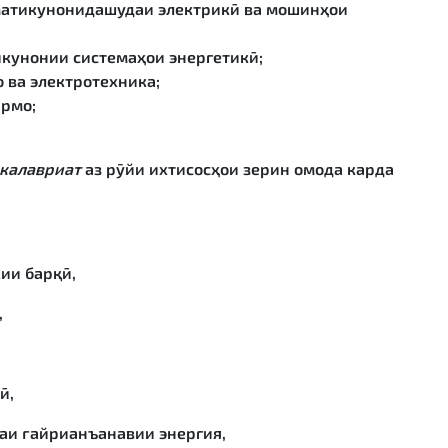
матикунонидашудаи электрикӣ ва мошинҳои
кунонии системаҳои энергетикӣ;
 ва электротехника;
армо;
калавриат
аз рӯйи ихтисосҳои зерин омода карда
ии барқӣ,
,
ӣ,
аи ғайрианъанавии энергия,