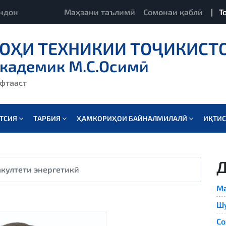
ндон
Маҳзани таълимӣ
Сомонаи қаблӣ
|
Т
ОҲИ ТЕХНИКИИ ТОҶИКИСТ
академик М.С.Осимӣ
ёфтааст
АТСИЯ
ТАРБИЯ
ҲАМКОРИҲОИ БАЙНАЛМИЛАЛӢ
ИҚТИ
култети энергетикӣ
Ма
Ш
Со