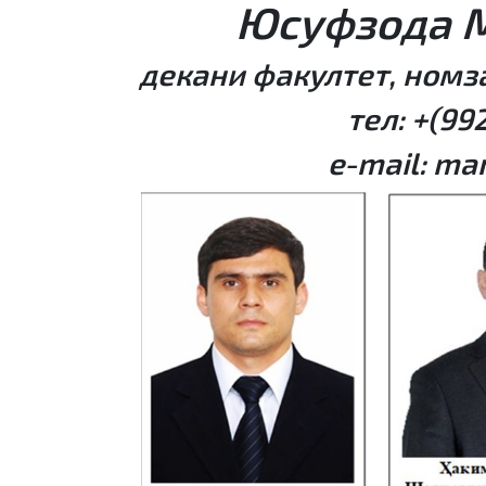
Юсуфзода М
декани факултет, номз
тел:
+(99
e-mail:
man